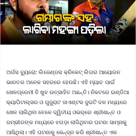
ଅର୍ଗସ ବ୍ୟୁରୋ: ଲିଜେଣ୍ଡସ କ୍ରିକେଟ୍‌ ଲିଗର ଆୟୋଜନ
ଭାରତର ଅନେକ ସହରରେ ହେଉଛି। ଏହି ମ୍ୟାଚ ପାଇଁ
ଖେଳପ୍ରେମୀ ବି ଖୁବ ଉତ୍ସାହିତ ଅଛନ୍ତି। ନିକଟରେ ଇଣ୍ଡିଆ
କ୍ୟାପିଟାଲ୍ସର ଓ ଗୁଜୁରାଟ ଜାଏଣ୍ଟସ ଦୁଇଟି ଦଳ ମଧ୍ୟରେ
ଖେଳ ଚାଲିଥିବା ବେଳେ ଦ୍ୱିତୀୟ ଓଭର୍‌ରେ ଶ୍ରୀଶାନ୍ତ ଓ
ଗମ୍ଭୀରଙ୍କ ମଧ୍ୟରେ ଝଗଡ଼ା ଲାଗିଥିବ‌ାର ଘଟଣା ସାମ୍ନାକୁ
ଆସିଥିଲା। ଏହି ଘଟଣାକୁ କେନ୍ଦ୍ର କରି ଶ୍ରୀଶାନ୍ତ ଏକ