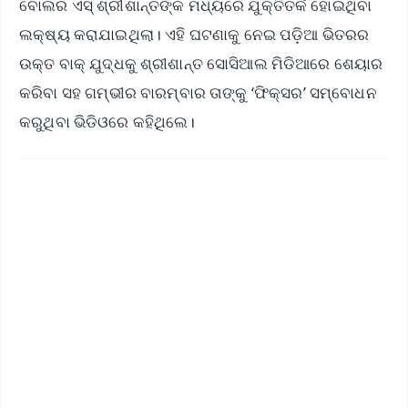
ବୋଲର ଏସ୍‌ ଶ୍ରୀଶାନ୍ତଙ୍କ ମଧ୍ୟରେ ଯୁକ୍ତିତର୍କ ହୋଇଥିବା
ଲକ୍ଷ୍ୟ କରାଯାଇଥିଲା। ଏହି ଘଟଣାକୁ ନେଇ ପଡ଼ିଆ ଭିତରର
ଉକ୍ତ ବାକ୍‌ ଯୁଦ୍ଧକୁ ଶ୍ରୀଶାନ୍ତ ସୋସିଆଲ ମିଡିଆରେ ଶେୟାର
କରିବା ସହ ଗମ୍ଭୀର ବାରମ୍ବାର ତାଙ୍କୁ ‘ଫିକ୍ସର’ ସମ୍ବୋଧନ
କରୁଥିବା ଭିଡିଓରେ କହିଥିଲେ।