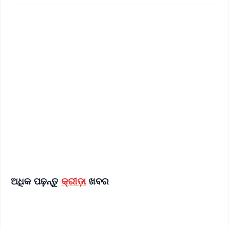
📱 Get Argus News App
✨
📰 60 Word News
🎬 Argus Podcast
📺 Live TV and Breaking News
🔔 Free Notification Alerts
Download Free:
Android - Scan QR
iOS - Scan QR
ଅଧିକ ପଢ଼ନ୍ତୁ
କ୍ରୀଡ଼ା
ଖବର