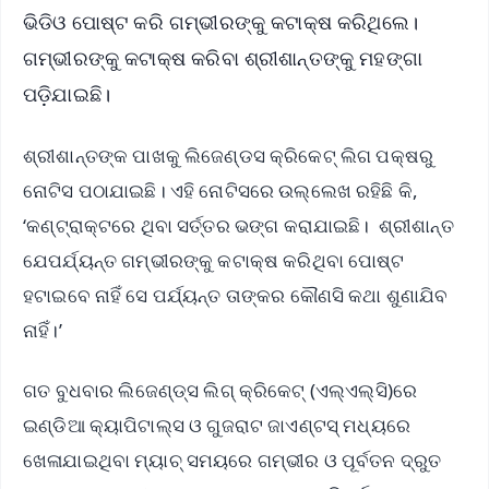
ଭିଡିଓ ପୋଷ୍ଟ କରି ଗମ୍ଭୀରଙ୍କୁ କଟାକ୍ଷ କରିଥିଲେ।
ଗମ୍ଭୀରଙ୍କୁ କଟାକ୍ଷ କରିବା ଶ୍ରୀଶାନ୍ତଙ୍କୁ ମହଙ୍ଗା
ପଡ଼ିଯାଇଛି।
ଶ୍ରୀଶାନ୍ତଙ୍କ ପାଖକୁ ଲିଜେଣ୍ଡସ କ୍ରିକେଟ୍‌ ଲିଗ ପକ୍ଷରୁ
ନୋଟିସ ପଠାଯାଇଛି। ଏହି ନୋଟିସରେ ଉଲ୍ଲେଖ ରହିଛି କି,
‘କଣ୍ଟ୍ରାକ୍ଟରେ ଥିବା ସର୍ତ୍ତର ଭଙ୍ଗ କରାଯାଇଛି। ଶ୍ରୀଶାନ୍ତ
ଯେପର୍ଯ୍ୟନ୍ତ ଗମ୍ଭୀରଙ୍କୁ କଟାକ୍ଷ କରିଥିବା ପୋଷ୍ଟ
ହଟାଇବେ ନାହିଁ ସେ ପର୍ଯ୍ୟନ୍ତ ତାଙ୍କର କୌଣସି କଥା ଶୁଣାଯିବ
ନାହିଁ।’
ଗତ ବୁଧବାର ଲିଜେଣ୍ଡ୍‌ସ ଲିଗ୍‌ କ୍ରିକେଟ୍‌ (ଏଲ୍‌ଏଲ୍‌ସି)ରେ
ଇଣ୍ଡିଆ କ୍ୟାପିଟାଲ୍ସ ଓ ଗୁଜରାଟ ଜାଏଣ୍ଟସ୍‌ ମଧ୍ୟରେ
ଖେଳାଯାଇଥିବା ମ୍ୟାଚ୍‌ ସମୟରେ ଗମ୍ଭୀର ଓ ପୂର୍ବତନ ଦ୍ରୁତ