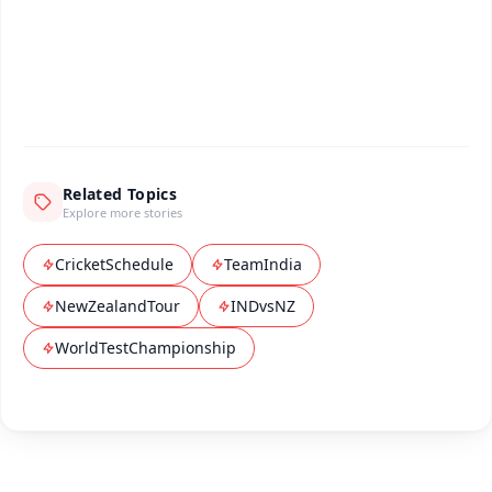
Android - Scan QR
iOS - Scan QR
Related Topics
Explore more stories
CricketSchedule
TeamIndia
NewZealandTour
INDvsNZ
WorldTestChampionship