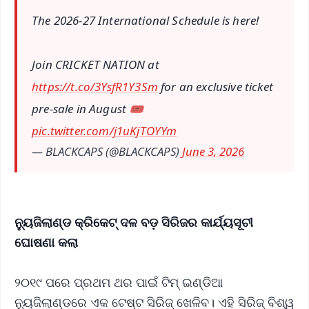
The 2026-27 International Schedule is here!
Join CRICKET NATION at
https://t.co/3YsfR1Y3Sm
for an exclusive ticket
pre-sale in August 🎟️
pic.twitter.com/j1uKjTOYYm
— BLACKCAPS (@BLACKCAPS)
June 3, 2026
ନ୍ୟୁଜିଲାଣ୍ଡ କ୍ରିକେଟ୍ ଦଳ ବଡ଼ ସିରିଜର କାର୍ଯ୍ୟସୂଚୀ
ଘୋଷଣା କଲା
୨୦୧୯ ପରେ ପ୍ରଥମ ଥର ପାଇଁ ଟିମ୍ ଇଣ୍ଡିଆ
ନ୍ୟୁଜିଲାଣ୍ଡରେ ଏକ ଟେଷ୍ଟ ସିରିଜ୍ ଖେଳିବ। ଏହି ସିରିଜ୍ ବିଶ୍ୱ