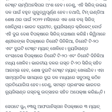
ଟେଷ୍ଟ ଚାମ୍ପିଅନସିପର ଅଂଶ ହେବ। ତେଣୁ, ଏହି ସିରିଜ୍ ଉଭୟ
ଦଳ ପାଇଁ ବହୁତ ଗୁରୁତ୍ୱପୂର୍ଣ୍ଣ ହେବ। ତଥାପି, ଟିମ୍ ଇଣ୍ଡିଆ
ଶେଷ ଥର ପାଇଁ ୨୦୨୨ ମସିହାରେ ଏକ ଧଳା ବଲ୍ ସିରିଜ୍
ଖେଳିଥିଲା। ଭାରତ ବ୍ୟତୀତ, ନ୍ୟୁଜିଲାଣ୍ଡ କ୍ରିକେଟ୍ ବୋର୍ଡ
ଏହି ଦୁଇ ଦେଶ ବିପକ୍ଷରେ ସିରିଜ୍ ଘୋଷଣା କରିଛି। କିୱିମାନେ
ଶ୍ରୀଲଙ୍କା ବିପକ୍ଷରେ ତିନୋଟି ଦିନିକିଆ, ତିନୋଟି ଟି-୨୦
ଏବଂ ଦୁଇଟି ଟେଷ୍ଟ ମ୍ୟାଚ୍ ଖେଳିବେ। ନ୍ୟୁଜିଲାଣ୍ଡ
ବାଂଲାଦେଶ ବିପକ୍ଷରେ ତିନୋଟି ଟି-୨୦ ଏବଂ ତିନୋଟି ଦିନିକିଆ
ମଧ୍ୟ ଖେଳିବ। ଭାରତୀୟ ଦଳର ଗସ୍ତ ଟି-୨୦ ସିରିଜ୍ ସହିତ
ଆରମ୍ଭ ହେବ, ଶେଷ ଦୁଇଟି ଟେଷ୍ଟ ମ୍ୟାଚ୍ ଖେଳାଯିବ। ଏହା
ସାମ୍ପ୍ରତିକ ସମୟରେ ଦୁଇ ଦଳ ମଧ୍ୟରେ ସବୁଠାରୁ କଠିନ
ପ୍ରତିଯୋଗିତା ହେବ। ତେଣୁ, ସମସ୍ତ ପ୍ରଶଂସକ ଭାରତର
ନ୍ୟୁଜିଲାଣ୍ଡ ଗସ୍ତକୁ ଉତ୍ସାହର ସହିତ ଅପେକ୍ଷା କରିଛନ୍ତି।
ସେପଟେ ଜୁନ୍‌ ୧୩ରୁ ଆଫଗାନିସ୍ତାନ ବିପକ୍ଷରେ ୩ ମ୍ୟାଚ୍‌