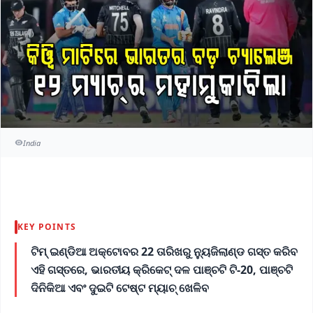
India
KEY POINTS
ଟିମ୍ ଇଣ୍ଡିଆ ଅକ୍ଟୋବର 22 ତାରିଖରୁ ନ୍ୟୁଜିଲାଣ୍ଡ ଗସ୍ତ କରିବ
ଏହି ଗସ୍ତରେ, ଭାରତୀୟ କ୍ରିକେଟ୍ ଦଳ ପାଞ୍ଚଟି ଟି-20, ପାଞ୍ଚଟି
ଦିନିକିଆ ଏବଂ ଦୁଇଟି ଟେଷ୍ଟ ମ୍ୟାଚ୍ ଖେଳିବ