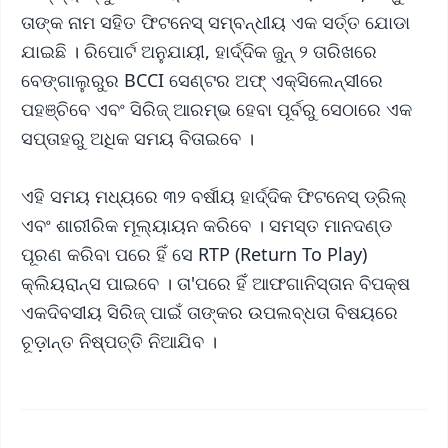
ତାଙ୍କ ନାମ ସହିତ ଫିଟନେସ୍ ସମ୍ବନ୍ଧୀୟ ଏକ ସର୍ତ୍ତ ଯୋଡା
ଯାଇଛି । ରିପୋର୍ଟ ଅନୁଯାୟୀ, ହାର୍ଦ୍ଦିକ ଜୁନ୍ ୨ ତାରିଖରେ
ବେଙ୍ଗାଲୁରୁର BCCI ସେଣ୍ଟର ଅଫ୍‌ ଏକ୍ସିଲେନ୍ସୀରେ
ପହଞ୍ଚିବେ ଏବଂ ସିରିଜ୍‌ ଆରମ୍ଭ ହେବା ପୂର୍ବରୁ ସେଠାରେ ଏକ
ସପ୍ତାହରୁ ଅଧିକ ସମୟ ବିତାଇବେ ।
ଏହି ସମୟ ମଧ୍ୟରେ ୩୨ ବର୍ଷୀୟ ହାର୍ଦ୍ଦିକ ଫିଟନେସ୍ ଡ୍ରିଲ୍
ଏବଂ ଶାରୀରିକ ମୂଲ୍ୟାୟନ କରିବେ । ସମସ୍ତ ମାନଦଣ୍ଡ
ପୂରଣ କରିବା ପରେ ହିଁ ସେ RTP (Return To Play)
କ୍ଲିୟରାନ୍ସ ପାଇବେ । ତା'ପରେ ହିଁ ଆଫଗାନିସ୍ତାନ ବିପକ୍ଷ
ଏକଦିବସୀୟ ସିରିଜ୍ ପାଇଁ ତାଙ୍କର ଉପଲବ୍ଧତା ବିଷୟରେ
ଚୂଡ଼ାନ୍ତ ନିଷ୍ପତ୍ତି ନିଆଯିବ ।