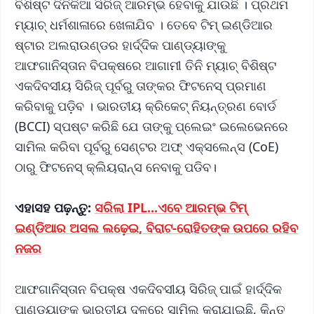
ବିଶିଷ୍ଟ ଦିନିକିଆ ସିରିଜ୍‌ ଆରମ୍ଭ ହେବାକୁ ଯାଉଛି । ପ୍ରଥମ
ମ୍ୟାଚ୍‌ ଧର୍ମଶାଳାରେ ଖେଳାଯିବ । ତେବେ ଟିମ୍ ଇଣ୍ଡିଆର
ଷ୍ଟାର ଅଲରାଉଣ୍ଡର ହାର୍ଦ୍ଦିକ ପାଣ୍ଡ୍ୟାଙ୍କୁ
ଆଫଗାନିସ୍ତାନ ବିପକ୍ଷରେ ଆଗାମୀ ତିନି ମ୍ୟାଚ୍ ବିଶିଷ୍ଟ
ଏକଦିବସୀୟ ସିରିଜ୍ ପୂର୍ବରୁ ତାଙ୍କର ଫିଟନେସ୍ ପ୍ରମାଣ
କରିବାକୁ ପଡ଼ିବ । ଭାରତୀୟ କ୍ରିକେଟ୍ ନିୟନ୍ତ୍ରଣ ବୋର୍ଡ
(BCCI) ସ୍ପଷ୍ଟ କରିଛି ଯେ ତାଙ୍କୁ ପ୍ଲେଇଂ ଇଲେଭେନରେ
ସାମିଲ କରିବା ପୂର୍ବରୁ ସେଣ୍ଟର ଅଫ୍ ଏକ୍ସଲେନ୍ସ (CoE)
ଠାରୁ ଫିଟନେସ୍ କ୍ଲିୟରାନ୍ସ ନେବାକୁ ପଡିବ।
ଏହାସହ ପଢ଼ନ୍ତୁ:
ସରିଲା IPL...ଏବେ ଆରମ୍ଭ ଟିମ୍
ଇଣ୍ଡିଆର ଅସଲ ଲଢ଼େଇ, ବିରାଟ-ରୋହିତଙ୍କ ଉପରେ ରହିବ
ନଜର
ଆଫଗାନିସ୍ତାନ ବିପକ୍ଷ ଏକଦିବସୀୟ ସିରିଜ୍ ପାଇଁ ହାର୍ଦ୍ଦିକ
ପାଣ୍ଡ୍ୟାଙ୍କୁ ଭାରତୀୟ ଦଳରେ ସାମିଲ କରାଯାଇଛି, କିନ୍ତୁ