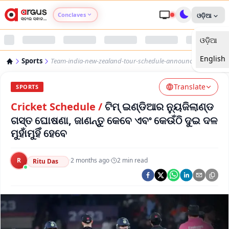
Conclaves
ଓଡ଼ିଆ
ଓଡ଼ିଆ
Argus Agri Vikas
English
Sports
Team-india-new-zealand-tour-schedule-announced-2026
Argus Nari Shakti
Translate
SPORTS
Argus Education Next
Cricket Schedule
/
ଟିମ୍ ଇଣ୍ଡିଆର ନ୍ୟୁଜିଲାଣ୍ଡ
ଗସ୍ତ ଘୋଷଣା, ଜାଣନ୍ତୁ କେବେ ଏବଂ କେଉଁଠି ଦୁଇ ଦଳ
Argus Health Connect
ମୁହାଁମୁହିଁ ହେବେ
Argus Swaad Odisha
R
·
2 months ago
·
2
min read
Ritu Das
Argus Chalo Dekhein Apna Desh