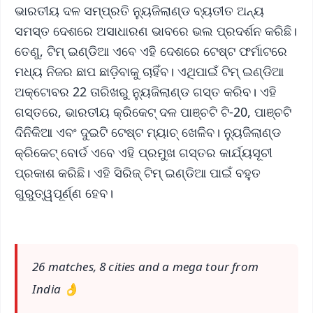
ଭାରତୀୟ ଦଳ ସମ୍ପ୍ରତି ନ୍ୟୁଜିଲାଣ୍ଡ ବ୍ୟତୀତ ଅନ୍ୟ
ସମସ୍ତ ଦେଶରେ ଅସାଧାରଣ ଭାବରେ ଭଲ ପ୍ରଦର୍ଶନ କରିଛି।
ତେଣୁ, ଟିମ୍ ଇଣ୍ଡିଆ ଏବେ ଏହି ଦେଶରେ ଟେଷ୍ଟ ଫର୍ମାଟରେ
ମଧ୍ୟ ନିଜର ଛାପ ଛାଡ଼ିବାକୁ ଚାହିଁବ। ଏଥିପାଇଁ ଟିମ୍ ଇଣ୍ଡିଆ
ଅକ୍ଟୋବର 22 ତାରିଖରୁ ନ୍ୟୁଜିଲାଣ୍ଡ ଗସ୍ତ କରିବ। ଏହି
ଗସ୍ତରେ, ଭାରତୀୟ କ୍ରିକେଟ୍ ଦଳ ପାଞ୍ଚଟି ଟି-20, ପାଞ୍ଚଟି
ଦିନିକିଆ ଏବଂ ଦୁଇଟି ଟେଷ୍ଟ ମ୍ୟାଚ୍ ଖେଳିବ। ନ୍ୟୁଜିଲାଣ୍ଡ
କ୍ରିକେଟ୍ ବୋର୍ଡ ଏବେ ଏହି ପ୍ରମୁଖ ଗସ୍ତର କାର୍ଯ୍ୟସୂଚୀ
ପ୍ରକାଶ କରିଛି। ଏହି ସିରିଜ୍ ଟିମ୍ ଇଣ୍ଡିଆ ପାଇଁ ବହୁତ
ଗୁରୁତ୍ୱପୂର୍ଣ୍ଣ ହେବ।
26 matches, 8 cities and a mega tour from
India 👌