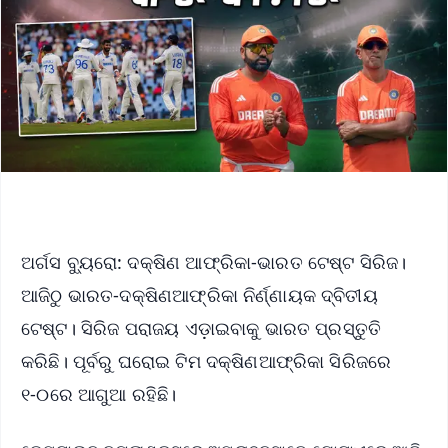
ଅର୍ଗସ ବ୍ୟୁରୋ: ଦକ୍ଷିଣ ଆଫ୍ରିକା-ଭାରତ ଟେଷ୍ଟ ସିରିଜ।
ଆଜିଠୁ ଭାରତ-ଦକ୍ଷିଣଆଫ୍ରିକା ନିର୍ଣ୍ଣାୟକ ଦ୍ବିତୀୟ
ଟେଷ୍ଟ। ସିରିଜ ପରାଜୟ ଏଡ଼ାଇବାକୁ ଭାରତ ପ୍ରସ୍ତୁତି
କରିଛି। ପୂର୍ବରୁ ଘରୋଇ ଟିମ ଦକ୍ଷିଣଆଫ୍ରିକା ସିରିଜରେ
୧-୦ରେ ଆଗୁଆ ରହିଛି।