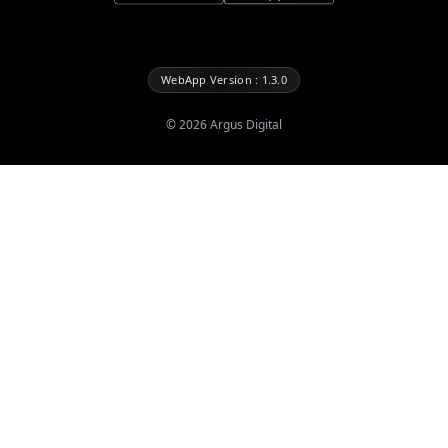
WebApp Version : 1.3.0
©
2026
Argus Digital