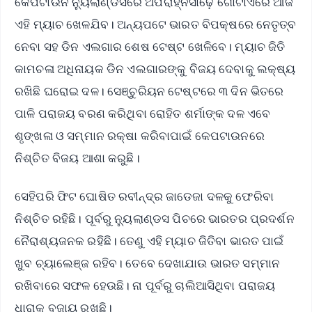
କେପଟାଉନ ନ୍ୟୁଲାଣ୍ଡସରେ ଅପରାହ୍ନସାଢ଼େ ଗୋଟାଏରେ ଆଜି
ଏହି ମ୍ୟାଚ ଖେଳଯିବ। ଅନ୍ୟପଟେ ଭାରତ ବିପକ୍ଷରେ ନେତୃତ୍ବ
ନେବା ସହ ଡିନ ଏଲଗାର ଶେଷ ଟେଷ୍ଟ ଖେଳିବେ। ମ୍ୟାଚ ଜିତି
କାମଚଳା ଅଧିନାୟକ ଡିନ ଏଲଗାରଙ୍କୁ ବିଜୟ ଦେବାକୁ ଲକ୍ଷ୍ୟ
ରଖିଛି ଘରୋଇ ଦଳ। ସେଞ୍ଚୁରିୟନ ଟେଷ୍ଟରେ ୩ ଦିନ ଭିତରେ
ପାଳି ପରାଜୟ ବରଣ କରିଥିବା ରୋହିତ ଶର୍ମାଙ୍କ ଦଳ ଏବେ
ଶୃଙ୍ଖଳା ଓ ସମ୍ମାନ ରକ୍ଷା କରିବାପାଇଁ କେପଟାଉନରେ
ନିଶ୍ଚିତ ବିଜୟ ଆଶା କରୁଛି।
ସେହିପରି ଫିଟ ଘୋଷିତ ରବୀନ୍ଦ୍ର ଜାଡେଜା ଦଳକୁ ଫେରିବା
ନିଶ୍ଚିତ ରହିଛି। ପୂର୍ବରୁ ନ୍ୟୁଲାଣ୍ଡସ ପିଚରେ ଭାରତର ପ୍ରଦର୍ଶନ
ନୈରାଶ୍ୟଜନକ ରହିଛି। ତେଣୁ ଏହି ମ୍ୟାଚ ଜିତିବା ଭାରତ ପାଇଁ
ଖୁବ ଚ୍ୟାଲେଞ୍ଜ ରହିବ। ତେବେ ଦେଖାଯାଉ ଭାରତ ସମ୍ମାନ
ରଖିବାରେ ସଫଳ ହେଉଛି। ନା ପୂର୍ବରୁ ଚାଲିଆସିଥିବା ପରାଜୟ
ଧାରାକୁ ବଜାୟ ରଖୁଛି।