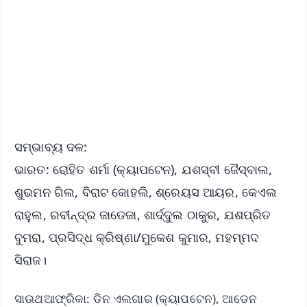
📺 Live TV and Breaking News
🔔 Free Notification Alerts
Download Free:
Android - Scan QR
iOS - Scan QR
ସମ୍ଭାବ୍ୟ ଦଳ:
ଭାରତ: ରୋହିତ ଶର୍ମା (କ୍ୟାପଟେନ), ଯଶସ୍ବୀ ଜୈସ୍ବାଲ,
ଶୁଭମନ ଗିଲ, ବିରାଟ କୋହଲି, ଶ୍ରେୟସ ଆୟର, କେଏଲ
ରାହୁଲ, ରବୀନ୍ଦ୍ର ଜାଡେଜା, ଶାର୍ଦ୍ଦୁଲ ଠାକୁର, ଯଶପ୍ରିତ
ବୁମରା, ପ୍ରସିଦ୍ଧ କ୍ରିଷ୍ଣା/ମୁକେଶ କୁମାର, ମହମ୍ମଦ
ସିରାଜ।
ସାଉଥଆଫ୍ରିକା: ଡିନ ଏଲଗାର (କ୍ୟାପଟେନ), ଆଡେନ