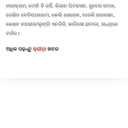
ମାରକ୍ରମ, ଟୋନି ଡି ଜର୍ଜି, କିଗାନ ପିଟରସନ, ଜୁବେର ହମଜା,
ଡେଭିଡ ବେଡିଙ୍ଗହୋମ, କେଲି ଭେରେନ, ମାର୍କୋ ଜାନସେନ,
କେଶବ ମହାରାଜ/ଲୁଙ୍ଗି ଏନଗିଡି, କାଗିସୋ ରାବାଡା, ନାନ୍ଦ୍ରେ
ବର୍ଗର।
ଅଧିକ ପଢ଼ନ୍ତୁ
କ୍ରୀଡ଼ା
ଖବର