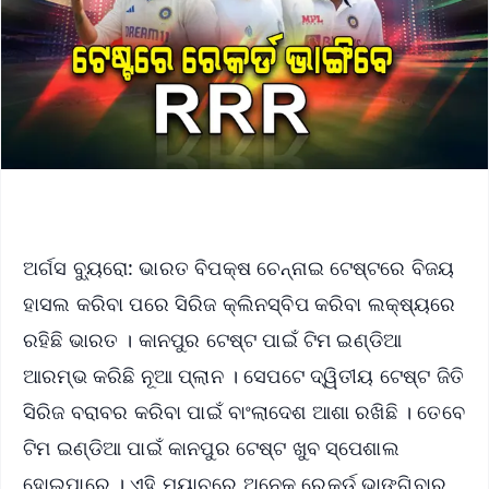
ଅର୍ଗସ ବ୍ୟୁରୋ: ଭାରତ ବିପକ୍ଷ ଚେନ୍ନାଇ ଟେଷ୍ଟରେ ବିଜୟ
ହାସଲ କରିବା ପରେ ସିରିଜ କ୍ଲିନସ୍ବିପ କରିବା ଲକ୍ଷ୍ୟରେ
ରହିଛି ଭାରତ । କାନପୁର ଟେଷ୍ଟ ପାଇଁ ଟିମ ଇଣ୍ଡିଆ
ଆରମ୍ଭ କରିଛି ନୂଆ ପ୍ଲାନ । ସେପଟେ ଦ୍ୱିତୀୟ ଟେଷ୍ଟ ଜିତି
ସିରିଜ ବରାବର କରିବା ପାଇଁ ବାଂଲାଦେଶ ଆଶା ରଖିଛି । ତେବେ
ଟିମ ଇଣ୍ଡିଆ ପାଇଁ କାନପୁର ଟେଷ୍ଟ ଖୁବ ସ୍ପେଶାଲ
ହୋଇପାରେ । ଏହି ମ୍ୟାଚରେ ଅନେକ ରେକର୍ଡ ଭାଙ୍ଗିବାର