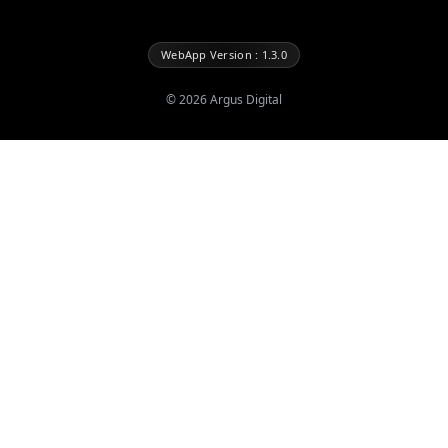
WebApp Version : 1.3.0
©
2026
Argus Digital