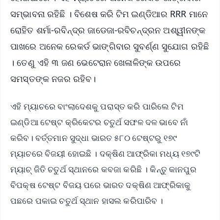
ସମ୍ଭାବନା ରହିଛି । ବିଶେଷ କରି ଟିମ ଇଣ୍ଡିଆର RRR ମାନେ
ରୋହିତ ଶର୍ମା-ରବିନ୍ଦ୍ର ଜାଡେଜା-ରବିଚନ୍ଦ୍ରନ ଅଶ୍ୱୀନଙ୍କ
ପାଖରେ ଅନେକ ରେକର୍ଡ ଭାଙ୍ଗିବାର ସୁବର୍ଣ୍ଣ ସୁଯୋଗ ରହିଛି
। ତେଣୁ ଏହି ୩ ଜଣ ଭେଟେରାନ ଖେଳାଳିଙ୍କ ଉପରେ
ସମସ୍ତଙ୍କ ନଜର ରହିବ।
ଏହି ମ୍ୟାଚରେ ବାଂଲାଦେଶକୁ ପରାସ୍ତ କରି ପାରିଲେ ଟିମ
ଇଣ୍ଡିଆ ଟେଷ୍ଟ କ୍ରିକେଟର ଚତୁର୍ଥ ସଫଳ ଦଳ ଭାବେ ନାଁ
କରିବ। ବର୍ତ୍ତମାନ ସୁଦ୍ଧା ଭାରତ ୫୮୦ ଟେଷ୍ଟରୁ ୧୭୯
ମ୍ୟାଚରେ ବିଜୟୀ ହୋଇଛି । ଦକ୍ଷିଣ ଆଫ୍ରିକା ମଧ୍ୟ ୧୭୯ଟି
ମ୍ୟାଚ୍ ଜିତି ଚତୁର୍ଥ ସ୍ଥାନରେ କବଜା କରିଛି । କିନ୍ତୁ କାନପୁର
ବିପକ୍ଷ ଟେଷ୍ଟ ବିଜୟ ପରେ ଭାରତ ଦକ୍ଷିଣ ଆଫ୍ରିକାକୁ
ପଛରେ ପକାଇ ଚତୁର୍ଥ ସ୍ଥାନ ହାସଲ କରିପାରିବ ।