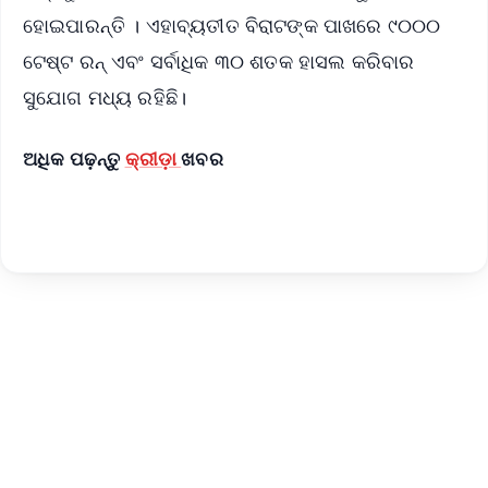
ହୋଇପାରନ୍ତି । ଏହାବ୍ୟତୀତ ବିରାଟଙ୍କ ପାଖରେ ୯୦୦୦
ଟେଷ୍ଟ ରନ୍ ଏବଂ ସର୍ବାଧିକ ୩୦ ଶତକ ହାସଲ କରିବାର
ସୁଯୋଗ ମଧ୍ୟ ରହିଛି।
ଅଧିକ ପଢ଼ନ୍ତୁ
କ୍ରୀଡ଼ା
ଖବର