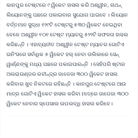
କାନପୁର ଟେଷ୍ଟରେ ୯ ୱିକେଟ ହାସଲ କରି ଅଶ୍ୱୀନ, ନାଥନ୍
ଲିୟୋନଙ୍କୁ ପଛରେ ପକାଇବାର ସୁଯୋଗ ପାଇବେ । ଲିୟୋନ
ବର୍ତ୍ତମାନ ସୁଦ୍ଧା ୧୨୯ଟି ଟେଷ୍ଟରୁ ୫୩୦ ୱିକେଟ ନେଇଥିବା
ବେଳେ ଅଶ୍ୱୀନ ୧୦୧ ଟେଷ୍ଟ ମ୍ୟାଚରୁ ୫୨୨ଟି ସଫଳତା ହାସଲ
କରିଛନ୍ତି । ଏହାବ୍ୟତୀତ ଅଶ୍ୱୀନ ଟେଷ୍ଟ ମ୍ୟାଚର ଗୋଟିଏ
ଇନିଂସରେ ସର୍ବାଧିକ ୫ ୱିକେଟ ହଲ୍ ନେବା ତାଲିକାରେ ସେନ୍
ୱାର୍ଣ୍ଣଙ୍କୁ ମଧ୍ୟ ପଛରେ ପକାଇପାରନ୍ତି । ସେହିପରି ଷ୍ଟାର
ଅଲରାଉଣ୍ଡର ରବୀନ୍ଦ୍ର ଜାଡେଜା ୩୦୦ ୱିକେଟ ହାସଲ
କରିବାର ଖୁବ ନିକଟରେ ରହିଛନ୍ତି । କାନପୁର ଟେଷ୍ଟରେ ଆଉ
ମାତ୍ର ଗୋଟିଏ ୱିକେଟ ହାସଲ କରିବା ମାତ୍ରେ ଜାଡେଜା ୩୦୦
ୱିକେଟ ନେବାର ସ୍ପେସାଲ ଉପଲବ୍ଧି ହାସଲ କରିବେ।