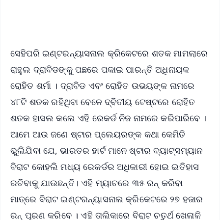
iOS - Scan QR
ସେହିପରି ଇଣ୍ଟରନ୍ୟାସନାଲ କ୍ରିକେଟରେ ଶତକ ମାମଲାରେ
ରାହୁଲ ଦ୍ରାବିଡଙ୍କୁ ପଛରେ ପକାଇ ପାରନ୍ତି ଅଧିନାୟକ
ରୋହିତ ଶର୍ମା । ଦ୍ରାବିଡ ଏବଂ ରୋହିତ ଉଭୟଙ୍କ ନାମରେ
୪୮ଟି ଶତକ ରହିଥିବା ବେଳେ ଦ୍ବିତୀୟ ଟେଷ୍ଟରେ ରୋହିତ
ଶତକ ହାସଲ କଲେ ଏହି ରେକର୍ଡ ନିଜ ନାମରେ କରିପାରିବେ ।
ଆମେ ଆଉ ଜଣେ ଷ୍ଟାର ପ୍ଲେୟରଙ୍କ କଥା କେମିତି
ଭୁଲିଯିବା ଯେ, ଭାରତର ହାର୍ଟ ମାନେ ଷ୍ଟାର ବ୍ୟାଟ୍ସମ୍ୟାନ
ବିରାଟ କୋହଲି ମଧ୍ୟ ରେକର୍ଡର ଅଧିକାରୀ ହୋଇ ଇତିହାସ
ରଚିବାକୁ ଯାଉଛନ୍ତି। ଏହି ମ୍ୟାଚରେ ୩୫ ରନ୍ କରିବା
ମାତ୍ରେ ବିରାଟ ଇଣ୍ଟରନ୍ୟାସନାଲ କ୍ରିକେଟରେ ୨୭ ହଜାର
ରନ୍ ପୂରଣ କରିବେ । ଏହି ତାଲିକାରେ ବିରାଟ ଚତୁର୍ଥ ଖେଳାଳି