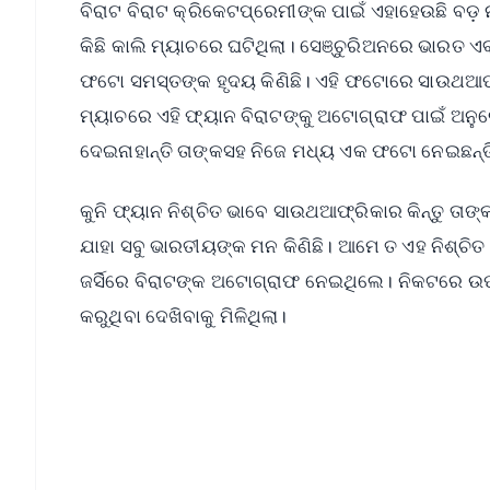
ବିରାଟ ବିରାଟ କ୍ରିକେଟପ୍ରେମୀଙ୍କ ପାଇଁ ଏହାହେଉଛି ବଡ଼ 
କିଛି କାଲି ମ୍ୟାଚରେ ଘଟିଥିଲା। ସେଞ୍ଚୁରିଅନରେ ଭାର
ଫଟୋ ସମସ୍ତଙ୍କ ହୃଦୟ କିଣିଛି। ଏହି ଫଟୋରେ ସାଉଥଆଫ୍ର
ମ୍ୟାଚରେ ଏହି ଫ୍ୟାନ ବିରାଟଙ୍କୁ ଅଟୋଗ୍ରାଫ ପାଇଁ ଅନୁ
ଦେଇନାହାନ୍ତି ତାଙ୍କସହ ନିଜେ ମଧ୍ୟ ଏକ ଫଟୋ ନେଇଛନ୍ତି
କୁନି ଫ୍ୟାନ ନିଶ୍ଚିତ ଭାବେ ସାଉଥଆଫ୍ରିକାର କିନ୍ତୁ ତାଙ
ଯାହା ସବୁ ଭାରତୀୟଙ୍କ ମନ କିଣିଛି। ଆମେ ତ ଏହ ନିଶ୍ଚିତ 
ଜର୍ସିରେ ବିରାଟଙ୍କ ଅଟୋଗ୍ରାଫ ନେଇଥିଲେ। ନିକଟରେ ଉପସ
କରୁଥିବା ଦେଖିବାକୁ ମିଳିଥିଲା।
📱 Get Argus News App
📰 60 Word News
🎬 Argus Podcast
🔔 Free Notification Alerts