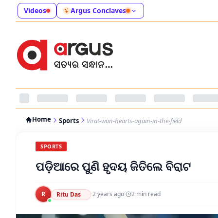
Videos
Argus Conclaves
Home
Sports
Virat-won-hearts-again-in-the-field
SPORTS
ପଡ଼ିଆରେ ପୁଣି ହୃଦୟ ଜିତିଲେ ବିରାଟ
R
·
2 years ago
·
2
min read
Ritu Das