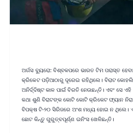
ଅର୍ଗସ ବ୍ୟୁରୋ: ବିଶ୍ବକପରେ ଭାରତ ଟିମ ପରାସ୍ତ ହେବ
କ୍ରିକେଟ ପଡ଼ିଆଠାରୁ ଦୂରେଇ ରହିଥିଲେ। ବିରାଟ କୋହଲି 
ଅନିର୍ଦ୍ଦିଷ୍ଟ କାଳ ପାଇଁ ବିରତି ନେଉଛନ୍ତି। ଏବଂ ସେ 
କଥା ଶୁଣି ବିରାଟଙ୍କ କୋଟି କୋଟି କ୍ରିକେଟ ଫ୍ୟାନ 
ବିପକ୍ଷ ଟି-୨୦ ସିରିଜରେ ଅଂଶ ମଧ୍ୟ ହୋଇ ନ ଥିଲେ। 
ଛୋଟ କିନ୍ତୁ ଗୁରୁତ୍ବପୂର୍ଣ୍ଣ ଇନିଂସ ଖେଳିଛନ୍ତି।