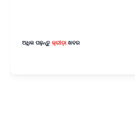
Download Free:
Android - Scan QR
i
ଅଧିକ ପଢ଼ନ୍ତୁ
କ୍ରୀଡ଼ା
ଖବର