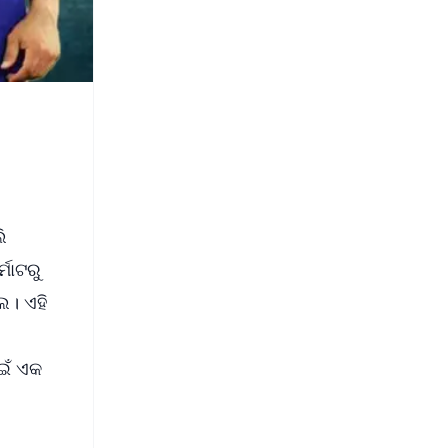
ି
ମାଟରୁ
େ। ଏହି
ଇଁ ଏକ