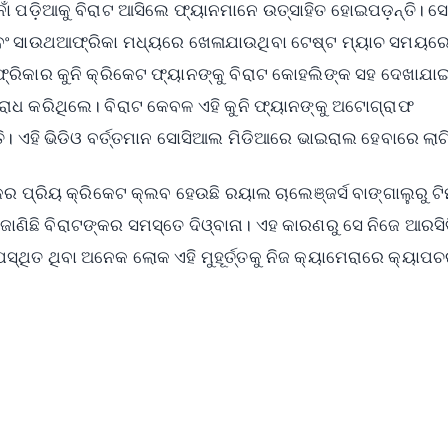
ନାଁ ପଡ଼ିଆକୁ ବିରାଟ ଆସିଲେ ଫ୍ୟାନମାନେ ଉତ୍ସାହିତ ହୋଇପଡ଼ନ୍ତି। ସେ
ତ ଏବଂ ସାଉଥଆଫ୍ରିକା ମଧ୍ୟରେ ଖେଳାଯାଉଥିବା ଟେଷ୍ଟ ମ୍ୟାଚ ସମୟର
ିକାର କୁନି କ୍ରିକେଟ ଫ୍ୟାନଙ୍କୁ ବିରାଟ କୋହଲିଙ୍କ ସହ ଦେଖାଯାଇ
ରୋଧ କରିଥିଲେ। ବିରାଟ କେବଳ ଏହି କୁନି ଫ୍ୟାନଙ୍କୁ ଅଟୋଗ୍ରାଫ
। ଏହି ଭିଡିଓ ବର୍ତ୍ତମାନ ସୋସିଆଲ ମିଡିଆରେ ଭାଇରାଲ ହେବାରେ ଲାଗ
୍କର ପ୍ରିୟ କ୍ରିକେଟ କ୍ଲବ ହେଉଛି ରୟାଲ ଚାଲେଞ୍ଜର୍ସ ବାଙ୍ଗାଲୁରୁ ଟ
ଜାଣିଛି ବିରାଟଙ୍କର ସମସ୍ତେ ଦିଓ୍ବାନା। ଏହ କାରଣରୁ ସେ ନିଜେ ଆରସି
୍ଥିତ ଥିବା ଅନେକ ଲୋକ ଏହି ମୁହୂର୍ତ୍ତକୁ ନିଜ କ୍ୟାମେରାରେ କ୍ୟାପ
✨
📺 Live TV and Breaking News
⭐
⭐
⭐
⭐