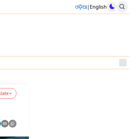
ଓଡ଼ିଆ
|
English
slate