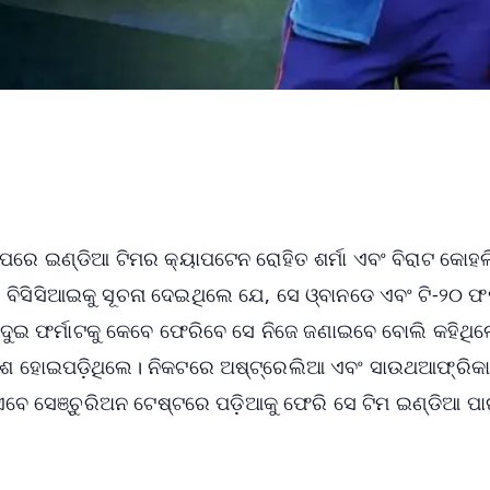
ାପରେ ଇଣ୍ଡିଆ ଟିମର କ୍ୟାପଟେନ ରୋହିତ ଶର୍ମା ଏବଂ ବିରାଟ କୋହଲ
ବିସିସିଆଇକୁ ସୂଚନା ଦେଇଥିଲେ ଯେ, ସେ ଓ୍ବାନଡେ ଏବଂ ଟି-୨୦ ଫର୍
ଏହି ଦୁଇ ଫର୍ମାଟକୁ କେବେ ଫେରିବେ ସେ ନିଜେ ଜଣାଇବେ ବୋଲି କହିଥିଲ
ନିରାଶ ହୋଇପଡ଼ିଥିଲେ। ନିକଟରେ ଅଷ୍ଟ୍ରେଲିଆ ଏବଂ ସାଉଥଆଫ୍ରିକା
ଏବେ ସେଞ୍ଚୁରିଅନ ଟେଷ୍ଟରେ ପଡ଼ିଆକୁ ଫେରି ସେ ଟିମ ଇଣ୍ଡିଆ ପା