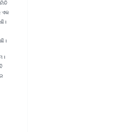
ମିତି
େ ଏକ
ଛି।
ିଛି।
ିମ।
ବି
ଚର
FREE
⭐