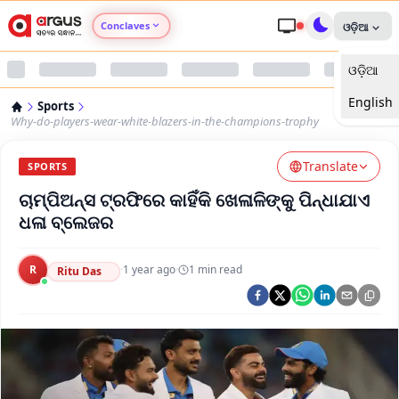
Conclaves
ଓଡ଼ିଆ
ଓଡ଼ିଆ
Argus Agri Vikas
English
Sports
Argus Nari Shakti
Why-do-players-wear-white-blazers-in-the-champions-trophy
Translate
Argus Education Next
SPORTS
ଚାମ୍ପିଅନ୍ସ ଟ୍ରଫିରେ କାହିଁକି ଖେଳାଳିଙ୍କୁ ପିନ୍ଧାଯାଏ
Argus Health Connect
ଧଳା ବ୍ଲେଜର
Argus Swaad Odisha
R
·
1 year ago
·
1
min read
Ritu Das
Argus Chalo Dekhein Apna Desh