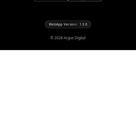
WebApp Version : 1.3.0
©
2026
Argus Digital