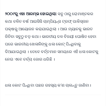
୨୦୦୯ରୁ ଏହା ଆରମ୍ଭ ହୋଇଥିଲା:
ସବୁ ଠାରୁ ରୋମାଞ୍ଚକର
କଥା ଚଳିତ ବର୍ଷ ଆଇସିସି ଚାମ୍ପିୟନ୍ସ ଟ୍ରଫ୍ ପାକିସ୍ତାନ
ପକ୍ଷରୁ ଆୟୋଜନ କରାଯାଇଥିଲା । ଆଉ ମ୍ୟାଚକୁ ଭାରତ
ଜିତିବା ସବୁଠୁ ବଡ଼ କଥା। ଭାରତୀୟ ଦଳ ବିଜୟୀ ଘୋଷିତ ହେବା
ପରେ ଭାରତୀୟ ଖେଳାଳିଙ୍କୁ ଧଳା କୋଟ୍ ପିନ୍ଧିବାକୁ
ଦିଆଯାଇଥିଲା । ତେବେ ବର୍ତ୍ତମାନ ସମୟରେ ଏହି ଧଳା କୋଟକୁ
ନେଇ ଏବେ ଚର୍ଚ୍ଚା ଜୋର ଧରିଛି ।
ଧଳା କୋଟ ପିନ୍ଧିବା ପଛର ରହସ୍ୟ କ’ଣ ଚାଲନ୍ତୁ ଜାଣିବା।