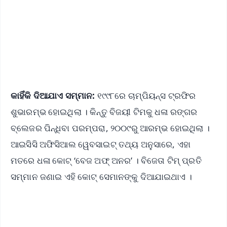
Android - Scan QR
iOS - Scan QR
କାହିଁକି ଦିଆଯାଏ ସମ୍ମାନ:
୧୯୯୮ରେ ଚାମ୍ପିୟନ୍ସ ଟ୍ରଫିର
ଶୁଭାରମ୍ଭ ହୋଇଥିଲା । କିନ୍ତୁ ବିଜୟୀ ଟିମକୁ ଧଳା ରଙ୍ଗର
ବ୍ଲେଜର ପିନ୍ଧିବା ପରମ୍ପରା, ୨୦୦୯ରୁ ଆରମ୍ଭ ହୋଇଥିଲା ।
ଆଇସିସି ଅଫିସିଆଲ ୱେବସାଇଟ୍ ତଥ୍ୟ ଅନୁସାରେ, ଏହା
ମତରେ ଧଳା କୋଟ୍ ‘ବେଜ ଅଫ୍ ଅନର’ । ବିଜେତା ଟିମ୍ ପ୍ରତି
ସମ୍ମାନ ଜଣାଇ ଏହି କୋଟ୍ ସେମାନଙ୍କୁ ଦିଆଯାଇଥାଏ ।