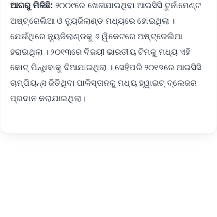
ଆଗରୁ ମିଳିଛି:
୨୦୦୯ରେ ଖେଳାଯାଇଥିବା ଆଇସିସି ଟୁର୍ନାମେଣ୍ଟ
ଅଷ୍ଟ୍ରେଲିଆ ଓ ନ୍ୟୁଜିଲାଣ୍ଡ ମଧ୍ୟରେ ହୋଇଥିଲା ।
ଯେଉଁଥିରେ ନ୍ୟୁଜିଲାଣ୍ଡକୁ ୬ ୱିକେଟରେ ଅଷ୍ଟ୍ରେଲିଆ
ହରାଇଥିଲା । ୨୦୧୩ରେ ବିଜୟୀ ଭାରତୀୟ ଟିମକୁ ମଧ୍ୟ ଏହି
କୋଟ୍ ପିନ୍ଧିବାକୁ ଦିଆଯାଇଥିଲା । ସେହିପରି ୨୦୧୭ରେ ଆଇସିସି
ଚାମ୍ପିୟନ୍ସ ଜିତିଥିବା ପାକିସ୍ତାନକୁ ମଧ୍ୟ ହ୍ୱାଇଟ୍ ବ୍ଲେଜର
ପ୍ରଦାନ କରାଯାଇଥିଲା।