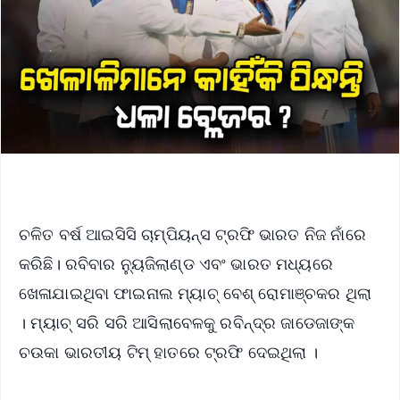
ଚଳିତ ବର୍ଷ ଆଇସିସି ଚାମ୍ପିୟନ୍ସ ଟ୍ରଫି ଭାରତ ନିଜ ନାଁରେ
କରିଛି। ରବିବାର ନ୍ୟୁଜିଲାଣ୍ଡ ଏବଂ ଭାରତ ମଧ୍ୟରେ
ଖେଳାଯାଇଥିବା ଫାଇନାଲ ମ୍ୟାଚ୍ ବେଶ୍ ରୋମାଞ୍ଚକର ଥିଲା
। ମ୍ୟାଚ୍ ସରି ସରି ଆସିଲାବେଳକୁ ରବିନ୍ଦ୍ର ଜାଡେଜାଙ୍କ
ଚଉକା ଭାରତୀୟ ଟିମ୍ ହାତରେ ଟ୍ରଫି ଦେଇଥିଲା ।