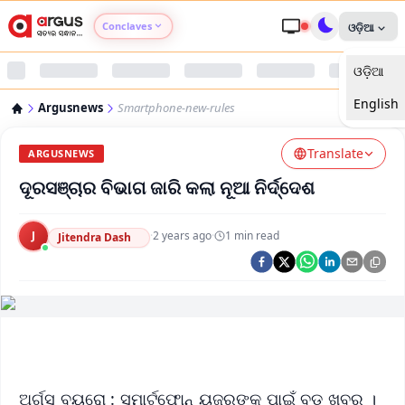
Conclaves
ଓଡ଼ିଆ
ଓଡ଼ିଆ
Argus Agri Vikas
English
Argusnews
Smartphone-new-rules
Argus Nari Shakti
Translate
ARGUSNEWS
Argus Education Next
ଦୂରସଞ୍ଚାର ବିଭାଗ ଜାରି କଲା ନୂଆ ନିର୍ଦ୍ଦେଶ
Argus Health Connect
J
·
2 years ago
·
1
min read
Jitendra Dash
Argus Swaad Odisha
Argus Chalo Dekhein Apna Desh
ଅର୍ଗସ ବ୍ୟୁରୋ : ସ୍ମାର୍ଟଫୋନ୍ ୟୁଜରଙ୍କ ପାଇଁ ବଡ଼ ଖବର ।