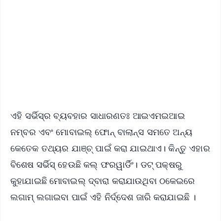
📰 60 Word News
🎬 Argus Podcast
📺 Live TV and Breaking News
🔔 Free Notification Alerts
Download Free:
Android - Scan QR
iOS - Scan QR
ଏହି ସର୍ଭିସ୍‌ର ବ୍ୟବହାର ସାଧାରଣତଃ ଆଇଏମଇଆଇ
ନମ୍ବର ଏବଂ ମୋବାଇଲ୍ ଫ‌ୋନ୍ ବାଲାନ୍ସ ସମତେ ଅନ୍ୟ
କେତେକ ତଥ୍ୟର ଯାଞ୍ଚ୍ ପାଇଁ କରା ଯାଇଥାଏ। କିନ୍ତୁ ଏହାର
ବିଶେଷ ‌ସର୍ଭିସ୍ ହେଉଛି କଲ୍ ଫରୱାର୍ଡିଂ। ଡଟ୍ ପକ୍ଷରୁ
କୁହାଯାଇଛି ମୋବାଇଲ୍ ଦ୍ବାରା କରାଯାଉଥିବା ଠକେଇରେ
ଲଗାମ୍ ଲଗାଇବା ପାଇଁ ଏହି ନିର୍ଦ୍ଦେଶ ଜାରି କରାଯାଇଛି ।