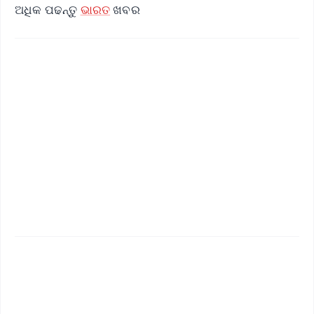
ଅଧିକ ପଢନ୍ତୁ
ଭାରତ
ଖବର
📱 Get Argus News App
✨