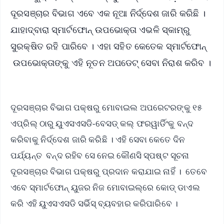
ଦୂରସଞ୍ଚାର ବିଭାଗ ଏବେ ଏକ ନୂଆ ନିର୍ଦ୍ଦେଶ ଜାରି କରିଛି ।
ଯାହାଦ୍ବାରା ସ୍ମାର୍ଟଫୋନ୍ ଉପଭୋକ୍ତା ଏଭଳି ସ୍କାମ୍ରୁ
ସୁରକ୍ଷିତ ରହି ପାରିବେ । ଏହା ସହିତ କେତେକ ସ୍ମାର୍ଟଫୋନ୍
ଉପଭୋକ୍ତାଙ୍କୁ ଏହି ନୂତନ ଅପଡେଟ୍ ସେବା ନିରାଶ କରିବ ।
ଦୂରସଞ୍ଚାର ବିଭାଗ ପକ୍ଷରୁ ମୋବାଇଲ ଅପରେଟରଙ୍କୁ ୧୫
ଏପ୍ରିଲ୍ ଠାରୁ ୟୁଏସଏସଡି-ବେସଡ୍ କଲ୍ ଫରୱାର୍ଡିଂକୁ ବନ୍ଦ
କରିବାକୁ ନିର୍ଦ୍ଦେଶ ଜାରି କରିଛି । ଏହି ସେବା କେତେ ଦିନ
ପର୍ଯ୍ୟନ୍ତ ବନ୍ଦ ରହିବ ସେ ନେଇ କୌଣସି ସ୍ପଷ୍ଟ ସୂଚନା
ଦୂରସଞ୍ଚାର ବିଭାଗ ପକ୍ଷରୁ ପ୍ରଦାନ କରାଯାଇ ନାହିଁ । ତେବେ
ଏବେ ସ୍ମାର୍ଟଫୋନ୍ ୟୁଜର ନିଜ ମୋବାଇଲ୍‌ରେ କୋଡ୍ ଡାଏଲ
କରି ଏହି ୟୁଏସଏସଡି ସର୍ଭିସ୍ ବ୍ୟବହାର କରିପାରିବେ ।