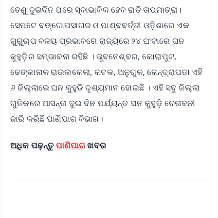
ତେଣୁ ଦୁଇଦିନ ପରେ ସ୍ବାଭାବିକ ହେବ ରାତି ତାପମାତ୍ରା।
ସେପଟେ ବଙ୍ଗୋପସାଗର ଓ ପାଶ୍ବବର୍ତ୍ତୀ ଓଡ଼ିଶାରେ ଏକ
ଗୁରୁଚାପ ବଳୟ ପ୍ରଭାବରେ ରାଜ୍ୟରେ ୨୪ ଘଂଟାରେ ଘନ
କୁହୁଡ଼ିର ସମ୍ଭାବନା ରହିଛି । ଭୁବନେଶ୍ବର, କୋରାପୁଟ,
ଢେଙ୍କାନାଳ ରାଉଲକେଲା, କଟକ, ଅନୁଗୁଳ, କେନ୍ଦ୍ରାପଡା ଏହି
୬ ଜିଲ୍ଲାରେ ଘନ କୁହୁଡି ଦୃଶ୍ୟମାନ ହୋଇଛି । ଏହି ସବୁ ଜିଲ୍ଲା
ଗୁଡିକରେ ଆସନ୍ତା ଦୁଇ ଦିନ ପର୍ଯ୍ୟନ୍ତ ଘନ କୁହୁଡ଼ି ଚେତାବନୀ
ଜାରି କରିଛି ପାଣିପାଗ ବିଭାଗ।
ଅଧିକ ପଢ଼ନ୍ତୁ
ପାଣିପାଗ
ଖବର