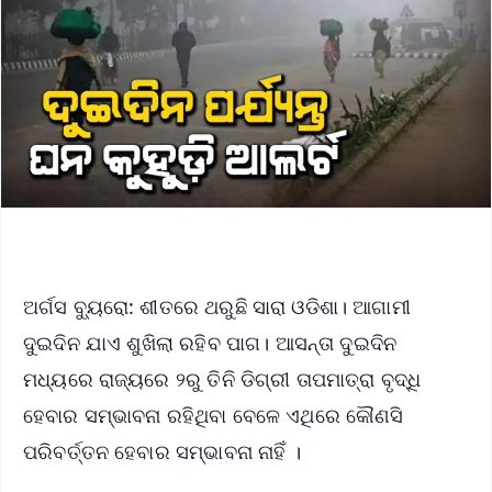
ଅର୍ଗସ ବ୍ୟୁରୋ: ଶୀତରେ ଥରୁଛି ସାରା ଓଡିଶା। ଆଗାମୀ
ଦୁଇଦିନ ଯାଏ ଶୁଖିଲା ରହିବ ପାଗ। ଆସନ୍ତା ଦୁଇଦିନ
ମଧ୍ୟରେ ରାଜ୍ୟରେ ୨ରୁ ତିନି ଡିଗ୍ରୀ ତାପମାତ୍ରା ବୃଦ୍ଧି
ହେବାର ସମ୍ଭାବନା ରହିଥିବା ବେଳେ ଏଥିରେ କୌଣସି
ପରିବର୍ତ୍ତନ ହେବାର ସମ୍ଭାବନା ନାହିଁ ।