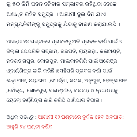
ରୁ ୫୦ କିମି ପବନ ବହିବାର ସମ୍ଭାବନା ରହିଥିବା ବେଳେ
ଅଶାନ୍ତ ରହିବ ସମୁଦ୍ର । ଆଗାମୀ ଦୁଇ ଦିନ ଯାଏ
ମତ୍ସ୍ୟଜିବୀଙ୍କୁ ସମୁଦ୍ରକୁ ଯିବାକୁ ବାରଣ କରାଯାଇଛି ।
ଆସନ୍ତା ୨୪ ଘଣ୍ଟାରେ ପ୍ରବଳରୁ ଅତି ପ୍ରବଳ ବର୍ଷା ପାଇଁ ୭
ଜିଲ୍ଲା ଯେପରିକି ଗଞ୍ଜାମ, ଗଜପତି, ରାୟଗଡ଼ା, କଳାହାଣ୍ଡି,
ନବରଙ୍ଗପୁର, କୋରାପୁଟ, ମାଲକାନଗିରି ପାଇଁ ଅରେଞ୍ଜ
ଓ୍ବାର୍ଣ୍ଣିଙ୍ଗ ଜାରି କରିଛି।ସେହିପରି ପ୍ରବଳ ବର୍ଷା ପାଇଁ
କନ୍ଧମାଳ, ନୟାଗଡ ,ଖୋର୍ଦ୍ଧା, କଟକ, ଅନୁଗୁଳ, ଢେଙ୍କାନାଳ
,ବୌଦ୍ଧ, ସୋନପୁର, ବଲାଙ୍ଗୀର, ବରଗଡ଼ ଓ ନୂଆପଡାକୁ
ୟେଲୋ ବର୍ଣ୍ଣିଙ୍ଗ ଜାରି କରିଛି ପାଣିପାଗ ବିଭାଗ।
ଅଧିକ ପଢନ୍ତୁ :
ଆଗାମୀ ୧୨ ଘଣ୍ଟାରେ ଦୁର୍ବଳ ହେବ ଅବପାତ:
ଆହୁରି ୨୪ ଘଣ୍ଟା ବର୍ଷିବ