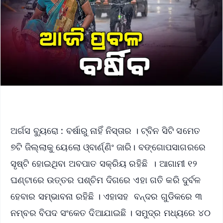
ଅର୍ଗସ ବ୍ୟୁରୋ : ବର୍ଷାରୁ ନାହିଁ ନିସ୍ତାର । ଟ୍ବିନ ସିଟି ସମେତ
୭ଟି ଜିଲ୍ଲାକୁ ୟେଲୋ ଓ୍ବାର୍ଣ୍ଣିଂ ଜାରି। ବଙ୍ଗୋପସାଗରରେ
ସୃଷ୍ଟି ହୋଇଥିବା ଅବପାତ ସକ୍ରିୟ ରହିଛି । ଆଗାମୀ ୧୨
ଘଣ୍ଟାରେ ଉତ୍ତର ପଶ୍ଚିମ ଦିଗରେ ଏହା ଗତି କରି ଦୁର୍ବଳ
ହେବାର ସମ୍ଭାବନା ରହିଛି । ଏହାସହ ବନ୍ଦର ଗୁଡିକରେ ୩
ନମ୍ବର ବିପଦ ସଂକେତ ଦିଆଯାଇଛି । ସମୁଦ୍ର ମଧ୍ୟରେ ୪୦