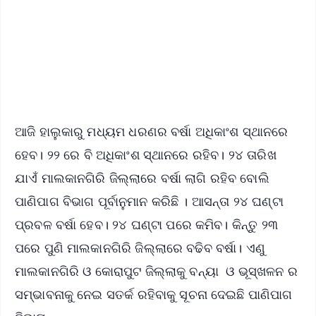
🔔 Free Notification Alerts
Download Free:
Android - Scan QR
iOS - Scan QR
ଆଜି ହାଲୁକାରୁ ମଧ୍ୟମ ଧରଣର ବର୍ଷା ଅଧିକାଂଶ ସ୍ଥାନରେ
ହେବ। ୨୨ ରେ ବି ଅଧିକାଂଶ ସ୍ଥାନରେ ରହିବ। ୨୪ ତାରିଖ
ଯାଏଁ ମାଲକାନଗିରି ଜିଲ୍ଲାରେ ବର୍ଷା ଲାଗି ରହିବ ବୋଲି
ପାଣିପାଗ ବିଭାଗ ପୂର୍ବାନୁମାନ କରିଛି । ଆସନ୍ତା ୨୪ ଘଣ୍ଟା
ପ୍ରବଳ ବର୍ଷା ହେବ। ୨୪ ଘଣ୍ଟା ପରେ କମିବ। କିନ୍ତୁ ୨୩
ପରେ ପୁଣି ମାଲକାନଗିରି ଜିଲ୍ଲାରେ ବଢିବ ବର୍ଷା। ଏଣୁ
ମାଲକାନଗିରି ଓ କୋରାପୁଟ ଜିଲ୍ଲାକୁ ବନ୍ୟା ଓ ଭୂସ୍ଖଳନ ର
ସମ୍ଭାବନାକୁ ନେଇ ସତର୍କ ରହିବାକୁ ସୂଚନା ଦେଇଛି ପାଣିପାଗ