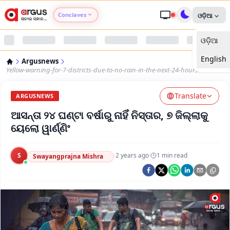
Conclaves
ଓଡ଼ିଆ
ଓଡ଼ିଆ
Argus Agri Vikas
English
Argusnews
Argus Nari Shakti
Yellow-warning-for-7-districts-due-to-no-rain-in-the-next-24-hours
Translate
Argus Education Next
ARGUSNEWS
ଆସନ୍ତା ୨୪ ଘଣ୍ଟା ବର୍ଷାରୁ ନାହିଁ ନିସ୍ତାର, ୭ ଜିଲ୍ଲାକୁ
Argus Health Connect
ୟେଲୋ ୱାର୍ଣ୍ଣିଂ
Argus Swaad Odisha
S
·
2 years ago
·
1
min read
Swayangprajna Mishra
Argus Chalo Dekhein Apna Desh