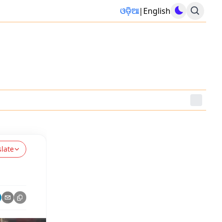
ଓଡ଼ିଆ
|
English
slate