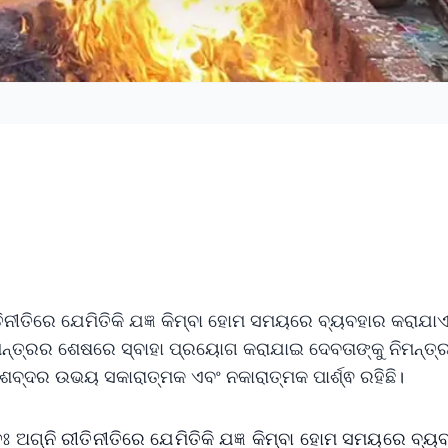
ରୀତିନୀତିରେ ଯେମିତିକି ଯଜ୍ଞ କିମ୍ବା ହୋମ ସମୟରେ ବ୍ୟବହାର କରାଯା
ମନ୍ତ୍ରର ଶେଷରେ ସ୍ବାହା ପ୍ରୟୋଗ କରାଯାଇ ଦେବତାଙ୍କୁ ନିମନ୍ତ୍
ଶବ୍ଦର ଉଭୟ ସକାରାତ୍ମକ ଏବଂ ନକାରାତ୍ମକ ପାର୍ଶ୍ଵ ରହିଛି।
ରଣତଃ ଅଗ୍ନି ରୀତିନୀତିରେ ଯେମିତିକି ଯଜ୍ଞ କିମ୍ବା ହୋମ ସମୟରେ ବ୍ୟ