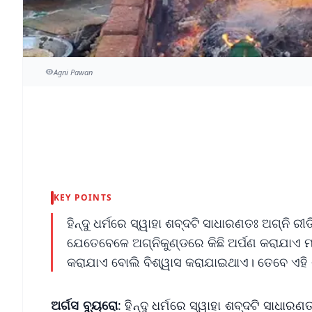
Agni Pawan
KEY POINTS
ହିନ୍ଦୁ ଧର୍ମରେ ସ୍ୱାହା ଶବ୍ଦଟି ସାଧାରଣତଃ ଅଗ୍ନି 
ଯେତେବେଳେ ଅଗ୍ନିକୁଣ୍ଡରେ କିଛି ଅର୍ପଣ କରାଯାଏ 
କରାଯାଏ ବୋଲି ବିଶ୍ୱାସ କରାଯାଇଥାଏ। ତେବେ ଏହି 
ଅର୍ଗସ ବ୍ୟୁରୋ
: ହିନ୍ଦୁ ଧର୍ମରେ ସ୍ୱାହା ଶବ୍ଦଟି ସାଧା