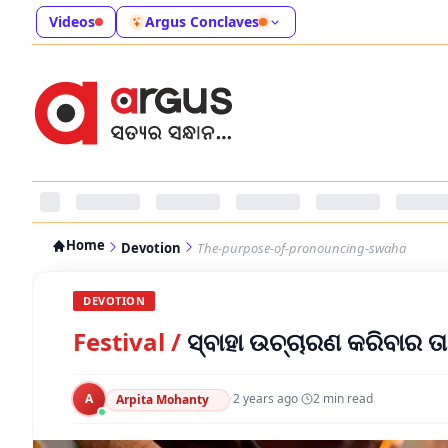
Videos
Argus Conclaves
Home
Devotion
The-purpose-of-pronouncing-swaha
DEVOTION
Festival
/
ସ୍ବାହା ଉଚ୍ଚାରଣ କରିବାର ତାତ
A
·
2 years ago
·
2
min read
Arpita Mohanty