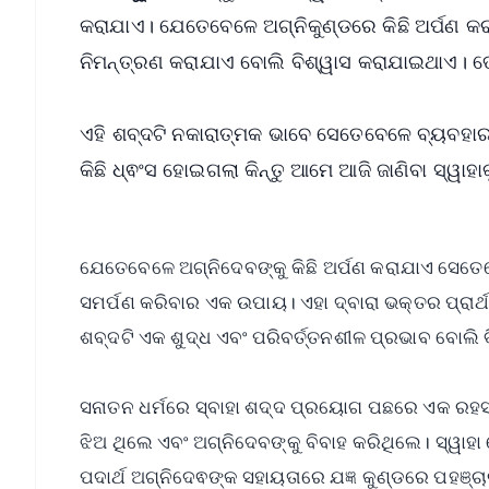
କରାଯାଏ। ଯେତେବେଳେ ଅଗ୍ନିକୁଣ୍ଡରେ କିଛି ଅର୍ପଣ କ
ନିମନ୍ତ୍ରଣ କରାଯାଏ ବୋଲି ବିଶ୍ୱାସ କରାଯାଇଥାଏ। ତେ
ଏହି ଶବ୍ଦଟି ନକାରାତ୍ମକ ଭାବେ ସେତେବେଳେ ବ୍ୟବହାର 
କିଛି ଧ୍ଵଂସ ହୋଇଗଲା କିନ୍ତୁ ଆମେ ଆଜି ଜାଣିବା ସ୍ୱା
ଯେତେବେଳେ ଅଗ୍ନିଦେବଙ୍କୁ କିଛି ଅର୍ପଣ କରାଯାଏ ସେତେବ
ସମର୍ପଣ କରିବାର ଏକ ଉପାୟ। ଏହା ଦ୍ବାରା ଭକ୍ତର ପ୍ରାର୍
ଶବ୍ଦଟି ଏକ ଶୁଦ୍ଧ ଏବଂ ପରିବର୍ତ୍ତନଶୀଳ ପ୍ରଭାବ ବୋଲି
ସନାତନ ଧର୍ମରେ ସ୍ବାହା ଶଦ୍ଦ ପ୍ରୟୋଗ ପଛରେ ଏକ ରହସ୍ୟ
ଝିଅ ଥିଲେ ଏବଂ ଅଗ୍ନିଦେବଙ୍କୁ ବିବାହ କରିଥିଲେ। ସ୍ୱାହ
ପଦାର୍ଥ ଅଗ୍ନିଦେଵଙ୍କ ସହାୟତାରେ ଯଜ୍ଞ କୁଣ୍ଡରେ ପହଞ୍ଚ