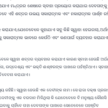
ରାଯାଏ ମନ୍ତ୍ରର ଶେଷରେ ସ୍ବାହା ପ୍ରୟୋଗ କରାଯାଇ ଦେବତାଙ୍କୁ
ବେ ଏହି ଶବ୍ଦର ଉଭୟ ସକାରାତ୍ମକ ଏବଂ ନକାରାତ୍ମକ ପାର୍ଶ୍ଵ ରହ
କରାଯାଏ,ଯେତେବେଳେ କୁହାଯାଏ ସବୁ କିଛି ସ୍ୱାହା ହେଇଗଲା,ଅର୍ଥାତ
ହାକୁ ସକାରାତ୍ମକ ଭାବରେ କେଉଁଠି ଏବଂ କଣପାଇଁ ବ୍ୟବହାର କରାଯା
େଳେ ସ୍ୱାହା ଶବ୍ଦର ବ୍ୟବହାର କରାଯାଏ କାରଣ ସ୍ବାହା ହେଉଛି ଅର୍ପ
ଥନା, ଉଦ୍ଦେଶ୍ୟ ଏବଂ ଭକ୍ତି ଈଶ୍ଵରଙ୍କ ପାଖରେ ପହଁଞ୍ଚିଥାଏ। ସ୍ବାହ
 ବିବେଚନା କରାଯାଏ।
 ରହିଛି। ସ୍ୱାହା ହେଉଛି ଏକ ଦେବୀଙ୍କ ନାମ। ସେ ରାଜା ଦକ୍ଷ ପ୍ରଜ
ା ଦେବୀଙ୍କୁ ଏକ ବରଦାନ ମିଳିଥିଲା କି ଯେତେବେଳେ ବି ମନୁଷ୍ୟ କୌଣସି
ାଇବାକୁ ଚାହିଁବେ ତାହା ଦେବତାଙ୍କ ପାଖରେ ସେତେବେଳେ ପହଞ୍ଚିବ