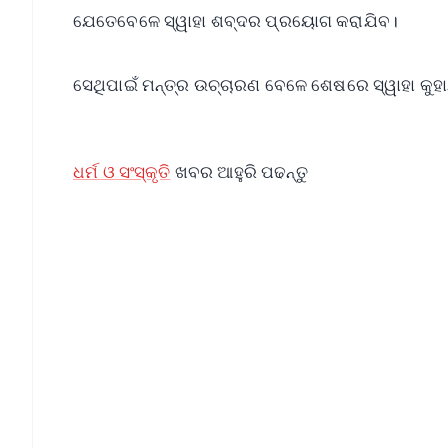
ଯେତେବେଳେ ସ୍ୱାହା ଶବ୍ଦର ପ୍ରୟୋଗ କରାଯିବ।
ସେଥିପାଇଁ ମନ୍ତ୍ର ଉଚ୍ଚାରଣ ବେଳେ ଶେଷରେ ସ୍ୱାହା କୁହ
ଧର୍ମ ଓ ସଂସ୍କୃତି
ଖବର ଆହୁରି ପଢନ୍ତୁ
📱 Get Argus News App
📰 60 Word News
🎬 Argus Podcast
🔔 Free Notification Alerts
Download Free:
Android - Scan QR
i