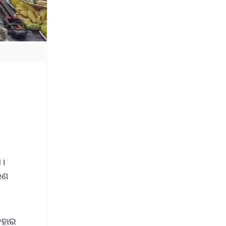
ଏ।
ରଣ
ବହାର