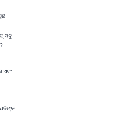
ିଛି।
୍ ସବୁ
ଏ?
ଣ ଏବଂ
ା
ାପତିଙ୍କ