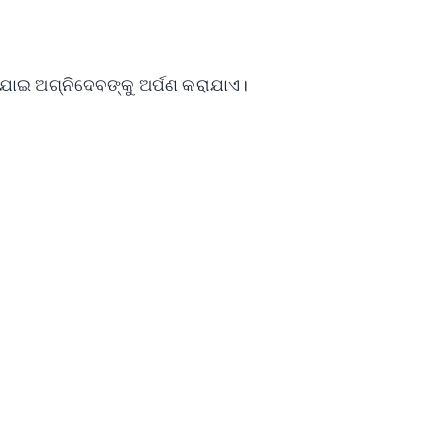
ାଯାଇ ଅଗ୍ନିଦେବଙ୍କୁ ଅର୍ପଣ କରାଯାଏ।
✨
📺 Live TV and Breaking News
⭐
⭐
⭐
⭐
4.8 Rating
50K+ Download
OS - Scan QR