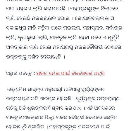
ପଟା ପହରଣ ଲାଗି କରାଯାଇଛି । ମହାପ୍ରଭୁଙ୍କ ନିକଟରେ
ଲାଗି ହେଉଛି ମକରଚାଉଳ ଭୋଗ । ଗୋପାଳବଲ୍ଲଭ ଓ
ସକାଳଧୂପ ନୀତି ବଢ଼ିବା ପରେ ମଇଲମ, ମହାସ୍ନାନ, ସର୍ବାଙ୍ଗ
ଲାଗି, ନୂଆଲୁଗା ଲାଗି, ମାଳଚୂଳ ଲାଗି ହେବା ପରେ ୬ ମୂର୍ତ୍ତି
ଅଳଙ୍କାର ଲାଗି ହୋଇ ମହାପ୍ରଭୁ ମକରଚୌରାସୀ ବେଶରେ
ଭକ୍ତଙ୍କୁ ଦର୍ଶନ ଦେଉଛନ୍ତି ।
ଅଧିକ ପଢନ୍ତୁ :
ମକର ମେଳା ପାଇଁ ଚଳଚଞ୍ଚଳ ଅଟ୍ରି
ଜ୍ୟୋତିଷ ଶାସ୍ତ୍ର ଅନୁଯାୟୀ ଆଜିଠାରୁ ସୂର୍ଯ୍ୟଙ୍କର
ଉତ୍ତରାୟଣ ଗତି ଆରମ୍ଭ ହୋଇଛି । ସୂର୍ଯ୍ୟଙ୍କ ଉତ୍ତରାୟଣ
ଗତିକୁ ଅତି ଶୁଭଙ୍କର ବିଶ୍ବାସ କରାଯାଏ । ଏହି ଅବସରରେ
ମାଳଚୂଳ ଅଳଙ୍କାର ପିନ୍ଧି ମକର ଚୌରାସୀ ବେଶରେ ସଜ୍ଜିତ
ହୋଇଛନ୍ତି ଶ୍ରୀଜିଉ । ମହାପ୍ରଭୂଙ୍କ ମକରବେଶ ପାଇଁ