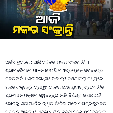
ଅର୍ଗସ ବ୍ୟୁରୋ : ଆଜି ପବିତ୍ର ମକର ସଂକ୍ରାନ୍ତି ।
ଶ୍ରୀମନ୍ଦିରରେ ପାଳନ ହେଉଛି ମହାପ୍ରଭୁଙ୍କ ସ୍ବତନ୍ତ୍ର
ମକରନୀତି । ଶ୍ରୀଜଗନ୍ନାଥଙ୍କ ଦ୍ୱାଦଶଯାତ୍ରା ମଧ୍ୟରେ
ମକରସଂକ୍ରାନ୍ତି ପ୍ରମୁଖ ଯାତ୍ରା ହୋଇଥିବାରୁ ଶ୍ରୀମନ୍ଦିର
ପ୍ରଶାସନ ପକ୍ଷରୁ ସ୍ୱତନ୍ତ୍ର ନୀତି ନିର୍ଘଣ୍ଟ କରାଯାଇଛି ।
ଭୋରରୁ ଶ୍ରୀମନ୍ଦିର ଦ୍ୱାର ଫିଟିବା ପରେ ମହାପ୍ରଭୁଙ୍କର
ମଙ୍ଗଳ ଆଳତି ଓ ଅବକାଶ ନୀତି ବଢ଼ିବା ପରେ ଶ୍ରୀଜିଉଙ୍କ