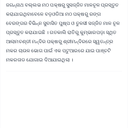
ଜଗନ୍ନାଥ ବଲ୍ଲଭ ମଠ ପକ୍ଷରୁ ସୁସଜ୍ଜିତ ମାଳଚୂଳ ପ୍ରସ୍ତୁତ
କରାଯାଇଥିବାବେଳେ ବଡ଼ଓଡିଆ ମଠ ପକ୍ଷରୁ ରଙ୍ଗ
ବେରଙ୍ଗର ବିଭିନ୍ନ ସୁବାସିତ ପୁଷ୍ପ ଓ ତୁଳସୀ ସଜ୍ଜିତ ମାଳ ଚୂଳ
ପ୍ରସ୍ତୁତ କରାଯାଇଛି । ଗତକାଲି ରାତିରୁ କୁମ୍ଭାରପଡ଼ା ସ୍ଥିତ
ଆଲାମଚଣ୍ଡୀ ମନ୍ଦିର ପକ୍ଷରୁ ଶ୍ରୀମନ୍ଦିରରେ ସ୍ୱତନ୍ତ୍ର
ମକର ଚାଉଳ ଭୋଗ ପାଇଁ ଏକ ପଟୁଆରରେ ଯାଇ ପାଞ୍ଚଟି
ମକରତାଡ ଯୋଗାଇ ଦିଆଯାଇଥିଲା ।