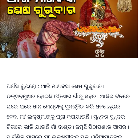
ଅର୍ଗସ ବ୍ୟୁରୋ : ଆଜି ମାଣବସା ଶେଷ ଗୁରୁବାର।
ଉତ୍ସବମୁଖର ହୋଇଛି ଓଡ଼ିଶାର ଗାଁରୁ ସହର। ଆଜିର ଦିନରେ
ଘରେ ଘରେ ଧାନ ମେଣ୍ଟାକୁ ସୁସଜ୍ଜିତ କରି ଧନଧାନ୍ୟର
ଦେବୀ ମା’ ଲକ୍ଷ୍ମୀଙ୍କୁ ପୂଜା କରାଯାଉଛି। ସୁନ୍ଦର ସୁନ୍ଦର
ଚିତାରେ ଭାରି ଯାଇଛି ଗାଁ ଦାଣ୍ଡ। ଜମୁଛି ପିଠାପଣାର ଆସର।
ମାର୍ଗଶିର ମାସରେ ମା’ ଲକ୍ଷ୍ମୀଙ୍କ ପୂଜା ଓଡ଼ିଆମାନଙ୍କ