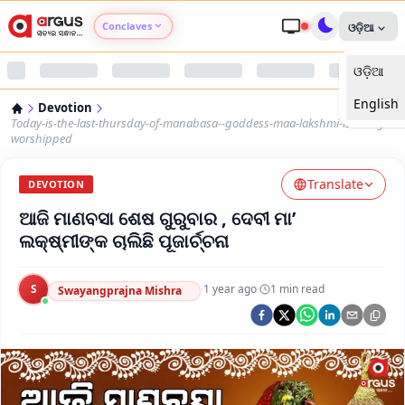
Conclaves
ଓଡ଼ିଆ
ଓଡ଼ିଆ
Argus Agri Vikas
English
Devotion
Argus Nari Shakti
Today-is-the-last-thursday-of-manabasa--goddess-maa-lakshmi-is-being-
worshipped
Argus Education Next
Translate
DEVOTION
ଆଜି ମାଣବସା ଶେଷ ଗୁରୁବାର , ଦେବୀ ମା’
Argus Health Connect
ଲକ୍ଷ୍ମୀଙ୍କ ଚାଲିଛି ପୂଜାର୍ଚ୍ଚନା
Argus Swaad Odisha
S
·
1 year ago
·
1
min read
Swayangprajna Mishra
Argus Chalo Dekhein Apna Desh