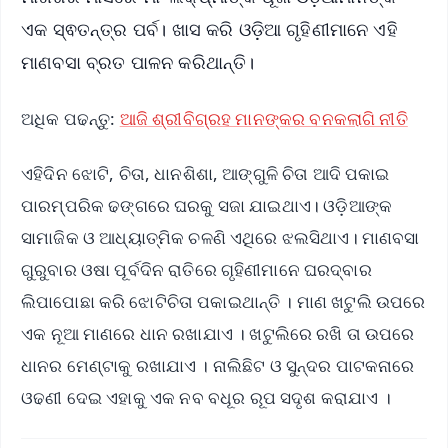
ଏକ ସ୍ଵତନ୍ତ୍ର ପର୍ବ। ଖାସ କରି ଓଡ଼ିଆ ଗୃହିଣୀମାନେ ଏହି
ମାଣବସା ବ୍ରତ ପାଳନ କରିଥାନ୍ତି।
ଅଧିକ ପଢନ୍ତୁ:
ଆଜି ଶ୍ରୀବିଗ୍ରହ ମାନଙ୍କର ବନକଲାଗି ନୀତି
ଏହିଦିନ ଝୋଟି, ଚିତା, ଧାନଶିଶା, ଆଙ୍ଗୁଳି ଚିତା ଆଦି ପକାଇ
ପାରମ୍ପରିକ ଢଙ୍ଗରେ ଘରକୁ ସଜା ଯାଇଥାଏ। ଓଡ଼ିଆଙ୍କ
ସାମାଜିକ ଓ ଆଧ୍ୟାତ୍ମିକ ଚଳଣି ଏଥିରେ ଝଲସିଥାଏ। ମାଣବସା
ଗୁରୁବାର ଓଷା ପୂର୍ବଦିନ ରାତିରେ ଗୃହିଣୀମାନେ ଘରଦ୍ବାର
ଲିପାପୋଛା କରି ଝୋଟିଚିତା ପକାଇଥାନ୍ତି । ମାଣ ଖଟୁଲି ଉପରେ
ଏକ ନୂଆ ମାଣରେ ଧାନ ରଖାଯାଏ । ଖଟୁଲିରେ ରଖି ତା ଉପରେ
ଧାନର ମେଣ୍ଟାକୁ ରଖାଯାଏ । ନାଲିଛିଟ ଓ ସୁନ୍ଦର ପାଟକନାରେ
ଓଢଣୀ ଦେଇ ଏହାକୁ ଏକ ନବ ବଧୂର ରୂପ ସଦୃଶ କରାଯାଏ ।