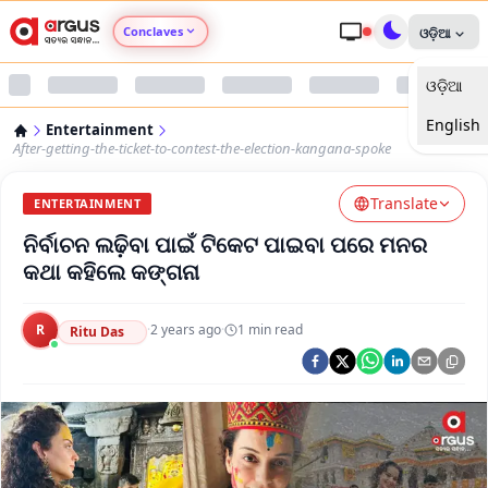
Conclaves
ଓଡ଼ିଆ
ଓଡ଼ିଆ
Argus Agri Vikas
English
Entertainment
Argus Nari Shakti
After-getting-the-ticket-to-contest-the-election-kangana-spoke
Translate
Argus Education Next
ENTERTAINMENT
ନିର୍ବାଚନ ଲଢ଼ିବା ପାଇଁ ଟିକେଟ ପାଇବା ପରେ ମନର
Argus Health Connect
କଥା କହିଲେ କଙ୍ଗନା
Argus Swaad Odisha
R
·
2 years ago
·
1
min read
Ritu Das
Argus Chalo Dekhein Apna Desh