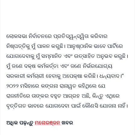
Android - Scan QR
iOS - Scan QR
ଲୋକସଭା ନିର୍ବାଚନରେ ​​ପ୍ରତିଦ୍ୱନ୍ଦ୍ୱିତା କରିବାର
ନିଷ୍ପତ୍ତିକୁ ମୁଁ ପାଳନ କରୁଛି। ଆନୁଷ୍ଠାନିକ ଭାବେ ପାର୍ଟିରେ
ଯୋଗଦେବାକୁ ମୁଁ ସମ୍ମାନିତ ଏବଂ ଉତ୍ସାହିତ ଅନୁଭବ କରୁଛି।
ମୁଁ ଜଣେ ଦକ୍ଷ କର୍ମକର୍ତ୍ତ‌ା ଏବଂ ଜଣେ ନିର୍ଭରଯୋଗ୍ୟ
ସରକାରୀ କର୍ମଚାରୀ ହେବାକୁ ଅପେକ୍ଷା କରିଛି। ଧନ୍ୟବାଦ।”
୨୦୨୨ ମସିହାରେ କଙ୍ଗନା ରାନାୱତ କହିଥିଲେ ଯେ
ରାଜନୀତିରେ ତାଙ୍କର ବହୁତ ଆଗ୍ରହ ଅଛି, କିନ୍ତୁ ଏଥିରେ
ବୃତ୍ତିଗତ ଭାବରେ ଯୋଗଦେବା ପାଇଁ କୌଣସି ଯୋଜନା ନାହିଁ।
ଅଧିକ ପଢ଼ନ୍ତୁ
ମନୋରଞ୍ଜନ
ଖବର