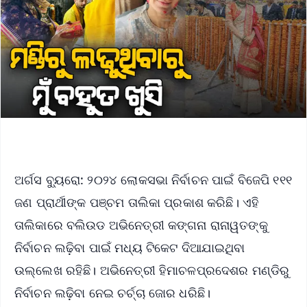
ଅର୍ଗସ ବ୍ୟୁରୋ: ୨୦୨୪ ଲୋକସଭା ନିର୍ବାଚନ ପାଇଁ ବିଜେପି ୧୧୧
ଜଣ ପ୍ରାର୍ଥୀଙ୍କ ପଞ୍ଚମ ତାଲିକା ପ୍ରକାଶ କରିଛି। ଏହି
ତାଲିକାରେ ବଲିଉଡ ଅଭିନେତ୍ରୀ କଙ୍ଗନା ରାନାୱତଙ୍କୁ
ନିର୍ବାଚନ ଲଢ଼ିବା ପାଇଁ ମଧ୍ୟ ଟିକେଟ ଦିଆଯାଇଥିବା
ଉଲ୍ଲେଖ ରହିଛି। ଅଭିନେତ୍ରୀ ହିମାଚଳପ୍ରଦେଶର ମଣ୍ଡିରୁ
ନିର୍ବାଚନ ଲଢ଼ିବା ନେଇ ଚର୍ଚ୍ଚା ଜୋର ଧରିଛି।