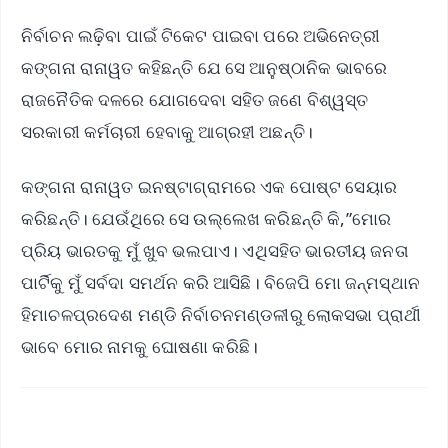
ନିର୍ବାଚନ ଲଢ଼ିବା ପାଇଁ ଟିକେଟ ପାଇବା ପରେ ଅଭିନେତ୍ରୀ
କଙ୍ଗନା ରାନାୱତ କହିଛନ୍ତି ଯେ ସେ ଆନୁଷ୍ଠାନିକ ଭାବରେ
ରାଜନୈତିକ ଦଳରେ ଯୋଗଦେବା ସହିତ ଜଣେ ବିଶ୍ୱସ୍ତ
ସରକାରୀ କର୍ମଚାରୀ ହେବାକୁ ଆଗ୍ରହୀ ଅଛନ୍ତି।
କଙ୍ଗନା ରାନାୱତ ଇନଷ୍ଟାଗ୍ରାମରେ ଏକ ପୋଷ୍ଟ ସେୟାର
କରିଛନ୍ତି। ଯେଉଁଥିରେ ସେ ଉଲ୍ଲେଖ କରିଛନ୍ତି କି,”ମୋର
ପ୍ରିୟ ଭାରତକୁ ମୁଁ ଖୁବ ଭଲପାଏ। ଏଥିସହିତ ଭାରତୀୟ ଜନତା
ପାର୍ଟିକୁ ମୁଁ ସର୍ବଦା ସମର୍ଥନ କରି ଆସିଛି। ବିଜେପି ମୋ ଜନ୍ମସ୍ଥାନ
ହିମାଚଳପ୍ରଦେଶ ମଣ୍ଡି ନିର୍ବାଚନମଣ୍ଡଳୀରୁ ଲୋକସଭା ପ୍ରାର୍ଥୀ
ଭାବେ ମୋର ନାମକୁ ଘୋଷଣା କରିଛି।