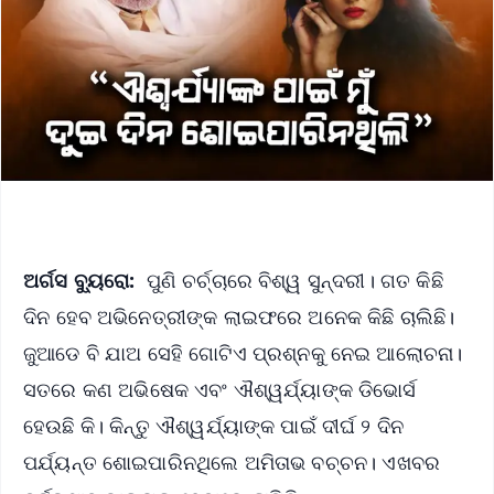
ଅର୍ଗସ ବ୍ୟୁରୋ:
ପୁଣି ଚର୍ଚ୍ଚାରେ ବିଶ୍ୱ ସୁନ୍ଦରୀ। ଗତ କିଛି
ଦିନ ହେବ ଅଭିନେତ୍ରୀଙ୍କ ଲାଇଫରେ ଅନେକ କିଛି ଚାଲିଛି।
ଜୁଆଡେ ବି ଯାଅ ସେହି ଗୋଟିଏ ପ୍ରଶ୍ନକୁ ନେଇ ଆଲୋଚନା।
ସତରେ କଣ ଅଭିଷେକ ଏବଂ ଐଶ୍ୱର୍ଯ୍ୟାଙ୍କ ଡିଭୋର୍ସ
ହେଉଛି କି। କିନ୍ତୁ ଐଶ୍ୱର୍ଯ୍ୟାଙ୍କ ପାଇଁ ଦୀର୍ଘ ୨ ଦିନ
ପର୍ଯ୍ୟନ୍ତ ଶୋଇପାରିନଥିଲେ ଅମିତାଭ ବଚ୍ଚନ। ଏଖବର