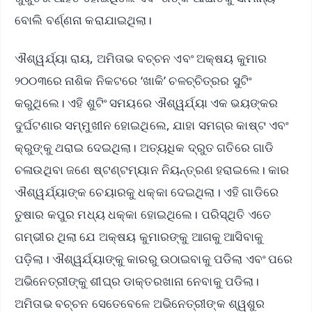
ବୋଲି ବର୍ଣ୍ଣନା କରାଯାଇଥିଲା।
ଐଶ୍ୱର୍ଯ୍ୟା ରାୟ, ଅମିତାଭ ବଚ୍ଚନ ଏବଂ ଅକ୍ଷୟ କୁମାର
୨୦୦୩ରେ ନାଶିକ ନିକଟରେ ‘ଖାକି’ ଚଳଚ୍ଚିତ୍ରର ସୁଟିଂ
କରୁଥିଲେ। ଏହି ଶୁଟିଂ ସମୟରେ ଐଶ୍ୱର୍ଯ୍ୟା ଏକ ଭୟଙ୍କର
ଦୁର୍ଘଟଣାର ସମ୍ମୁଖୀନ ହୋଇଥିଲେ, ଯାହା ସମଗ୍ର କାଷ୍ଟ ଏବଂ
କ୍ରୁଙ୍କୁ ଥରାଇ ଦେଇଥିଲା। ଅତ୍ୟଧିକ ଦ୍ରୁତ ଗତିରେ ଗାଡି
ଚଳାଉଥିବା ଜଣେ ଷ୍ଟଣ୍ଟମ୍ୟାନ ନିୟନ୍ତ୍ରଣ ହରାଇଲେ। କାର
ଐଶ୍ୱର୍ଯ୍ୟାଙ୍କ ଚେୟାରକୁ ଧକ୍କା ଦେଇଥିଲା। ଏହି ଗାଡିରେ
ତୁଷାର କପୁର ମଧ୍ୟ ଧକ୍କା ହୋଇଥିଲେ। ପରିସ୍ଥିତି ଏତେ
ଗମ୍ଭୀର ଥିଲା ଯେ ଅକ୍ଷୟ କୁମାରଙ୍କୁ ଆଗକୁ ଆସିବାକୁ
ପଡ଼ିଲା। ଐଶ୍ୱର୍ଯ୍ୟାଙ୍କୁ କାରରୁ ଉଠାଇବାକୁ ପଡିଲା ଏବଂ ପରେ
ଅଭିନେତ୍ରୀଙ୍କୁ ଶୀଘ୍ର ଡାକ୍ତରଖାନା ନେବାକୁ ପଡିଲା।
ଅମିତାଭ ବଚ୍ଚନ ସେତେବେଳେ ଅଭିନେତ୍ରୀଙ୍କ ଶ୍ୱଶୁର