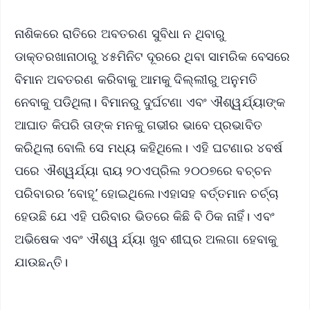
ନାଶିକରେ ରାତିରେ ଅବତରଣ ସୁବିଧା ନ ଥିବାରୁ
ଡାକ୍ତରଖାନାଠାରୁ ୪୫ମିନିଟ ଦୂରରେ ଥିବା ସାମରିକ ବେସରେ
ବିମାନ ଅବତରଣ କରିବାକୁ ଆମକୁ ଦିଲ୍ଲୀରୁ ଅନୁମତି
ନେବାକୁ ପଡିଥିଲା। ବିମାନରୁ ଦୁର୍ଘଟଣା ଏବଂ ଐଶ୍ୱର୍ଯ୍ୟାଙ୍କ
ଆଘାତ କିପରି ତାଙ୍କ ମନକୁ ଗଭୀର ଭାବେ ପ୍ରଭାବିତ
କରିଥିଲା ବୋଲି ସେ ମଧ୍ୟ କହିଥିଲେ। ଏହି ଘଟଣାର ୪ବର୍ଷ
ପରେ ଐଶ୍ୱର୍ଯ୍ୟା ରାୟ ୨୦ଏପ୍ରିଲ ୨୦୦୭ରେ ବଚ୍ଚନ
ପରିବାରର ’ବୋହୂ’ ହୋଇଥିଲେ।ଏହାସହ ବର୍ତ୍ତମାନ ଚର୍ଚ୍ଚା
ହେଉଛି ଯେ ଏହି ପରିବାର ଭିତରେ କିଛି ବି ଠିକ ନାହିଁ। ଏବଂ
ଅଭିଷେକ ଏବଂ ଐଶ୍ୱ ର୍ଯ୍ୟା ଖୁବ ଶୀଘ୍ର ଅଲଗା ହେବାକୁ
ଯାଉଛନ୍ତି।