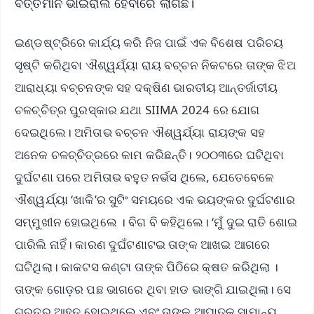
ବର୍ତ୍ତମାନ ଭାଇରାଲ ହେବାରେ ଲାଗିଛି।
ଇଣ୍ଡଷ୍ଟ୍ରିରେ କାର୍ଯ୍ୟ କରି ନିଜ ପାଇଁ ଏକ ବିଶେଷ ପରିଚୟ
ସୃଷ୍ଟି କରିଥିବା ଐଶ୍ୱର୍ଯ୍ୟା ରାୟ ବଚ୍ଚନ ନିକଟରେ ତାଙ୍କ ଝିଅ
ଆରାଧ୍ୟା ବଚ୍ଚନଙ୍କ ସହ ଦକ୍ଷିଣ ଭାରତୀୟ ଆନ୍ତର୍ଜାତୀୟ
ଚଳଚ୍ଚିତ୍ର ପୁରସ୍କାର ଯଥା SIIMA 2024 ରେ ଯୋଗ
ଦେଇଥିଲେ। ଅମିତାଭ ବଚ୍ଚନ ଐଶ୍ୱର୍ଯ୍ୟା ରାୟଙ୍କ ସହ
ଅନେକ ଚଳଚ୍ଚିତ୍ରରେ କାମ କରିଛନ୍ତି। ୨୦୦୩ରେ ଘଟିଥିବା
ଦୁର୍ଘଟଣା ପରେ ଅମିତାଭ ବହୁତ ନର୍ଭସ ଥିଲେ, ଯେତେବେଳେ
ଐଶ୍ୱର୍ଯ୍ୟା ‘ଖାକି’ର ସୁଟିଂ ସମୟରେ ଏକ ଭୟଙ୍କର ଦୁର୍ଘଟଣାର
ସମ୍ମୁଖୀନ ହୋଇଥିଲେ । ବିଗ ବି କହିଥିଲେ। ‘ମୁଁ ଦୁଇ ରାତି ଶୋଇ
ପାରିଲି ନାହିଁ। କାରଣ ଦୁଘଁଟଣାଟଇ ତାଙ୍କ ଆଖଇ ଆଗରେ
ଘଟିଥିଲା। କାକଟସ କଣ୍ଟା ତାଙ୍କ ପିଠିରେ କ୍ଷତ କରିଥିଲା ।
ତାଙ୍କ ଗୋଡ଼ର ପଛ ଭାଗରେ ଥିବା ହାଡ ଭାଙ୍ଗି ଯାଇଥିଲା। ସେ
ଗୁରୁତର ଆହତ ହୋଇଥିଲେ ଏବଂ ତାଙ୍କ ଆଘାତକୁ ସାମାନ୍ୟ