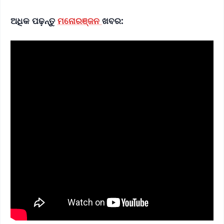
ଅଧିକ ପଢ଼ନ୍ତୁ
ମନୋରଞ୍ଜନ
ଖବର: