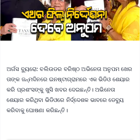
ଅର୍ଗସ ବ୍ୟୁରୋ: ବଲିଉଡର ବରିଷ୍ଠ ଅଭିନେତା ଅନୁପମ ଖେର
ତାଙ୍କ ଜନ୍ମଦିନରେ ଇନଷ୍ଟାଗ୍ରାମରେ ଏକ ଭିଡିଓ ଶେୟାର
କରି ପ୍ରଶଂସଙ୍କୁ ଖୁସି ଖବର ଦେଇଛନ୍ତି। ଅଭିନେତା
ଶେୟାର କରିଥିବା ଭିଡିଓରେ ନିର୍ଦ୍ଦେଶକ ଭାବରେ ଡେବ୍ୟୁ
କରିବାକୁ ଘୋଷଣା କରିଛନ୍ତି।