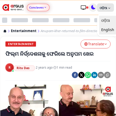
Conclaves
ଓଡ଼ିଆ
ଓଡ଼ିଆ
Argus Agri Vikas
English
Entertainment
Anupam-kher-returned-to-film-direction
Argus Nari Shakti
Translate
ENTERTAINMENT
Argus Education Next
ଫିଲ୍ମ ନିର୍ଦ୍ଦେଶନାକୁ ଫେରିଲେ ଅନୁପମ ଖେର
Argus Health Connect
R
·
2 years ago
·
1
min read
Ritu Das
Argus Swaad Odisha
Argus Chalo Dekhein Apna Desh