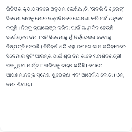
ଭିଡିଓର କ୍ୟାପସନରେ ଅନୁପମ ଲେଖିଛନ୍ତି, ‘ତାନଭି ଦି ଗ୍ରେଟ୍’
ସିନେମା ନାମକୁ ମୋର ଜନ୍ମଦିନରେ ଘୋଷଣା କରି ଗର୍ବ ଅନୁଭବ
କରୁଛି। ନିଜକୁ ଚ୍ୟାଲେଞ୍ଜ କରିବା ପାଇଁ ଜନ୍ମଦିନ ହେଉଛି
ସର୍ବୋତ୍ତମ ଦିନ । ଏହି ସିନେମାକୁ ମୁଁ ନିର୍ଦ୍ଦେଶନା ଦେବାକୁ
ନିଷ୍ପତ୍ତି ନେଇଛି। ତିନିବର୍ଷ ଧରି ଏହା ଉପରେ କାମ କରିବାପରେ
ସିନେମାର ସୁଟିଂ ଆରମ୍ଭ ପାଇଁ ଶୁଭ ଦିନ ଭାବେ ମହାଶିବରାତ୍ରୀ
ପଡ଼ୁଥିବା ମାର୍ଚ୍ଚ ୮ ତାରିଖକୁ ଚୟନ କରିଛି। ମୋତେ
ଆପଣମାନଙ୍କ ସ୍ନେହ, ଶୁଭେଚ୍ଛା ଏବଂ ଆଶୀର୍ବାଦ ଲୋଡା। ଓମ୍
ନମଃ ଶିବାୟ।