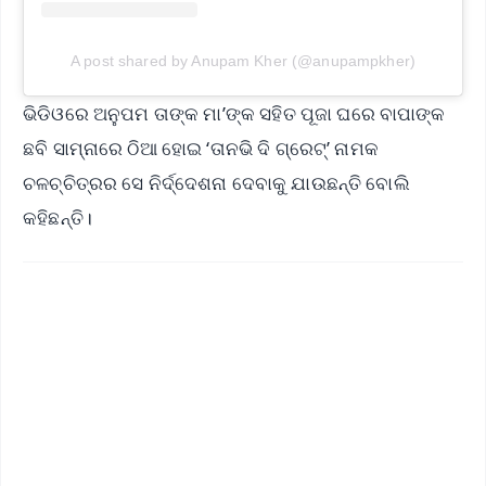
A post shared by Anupam Kher (@anupampkher)
ଭିଡିଓରେ ଅନୁପମ ତାଙ୍କ ମା’ଙ୍କ ସହିତ ପୂଜା ଘରେ ବାପାଙ୍କ
ଛବି ସାମ୍ନାରେ ଠିଆ ହୋଇ ‘ତାନଭି ଦି ଗ୍ରେଟ୍’ ନାମକ
ଚଳଚ୍ଚିତ୍ରର ସେ ନିର୍ଦ୍ଦେଶନା ଦେବାକୁ ଯାଉଛନ୍ତି ବୋଲି
କହିଛନ୍ତି।