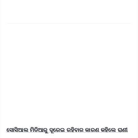
✨
📱 Get Argus News App
📰 60 Word News
🎬 Argus Podcast
📺 Live TV and Breaking News
🔔 Free Notification Alerts
Download Free:
Android - Scan QR
iOS - Scan QR
ସୋସିଆଲ ମିଡିଆରୁ ଦୂରେଇ ରହିବାର କାରଣ କହିଲେ ରାଣୀ