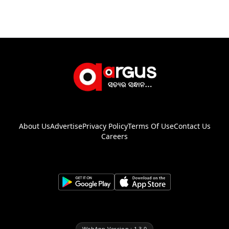
About Us
Advertise
Privacy Policy
Terms Of Use
Contact Us
Careers
WebApp Version : 1.3.0