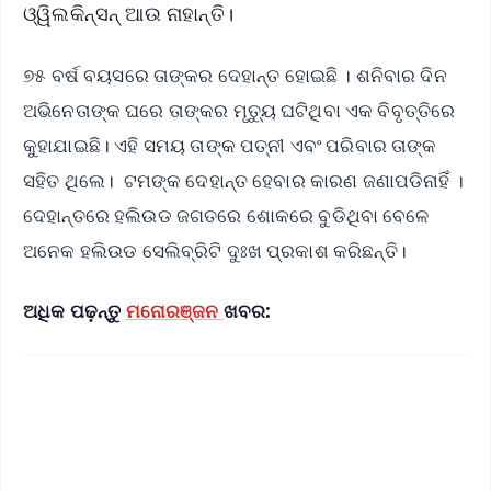
ଓ୍ୱିଲକିନ୍ସନ୍‌ ଆଉ ନାହାନ୍ତି।
୭୫ ବର୍ଷ ବୟସରେ ତାଙ୍କର ଦେହାନ୍ତ ହୋଇଛି । ଶନିବାର ଦିନ
ଅଭିନେତାଙ୍କ ଘରେ ତାଙ୍କର ମୃତ୍ୟୁ ଘଟିଥିବା ଏକ ବିବୃତ୍ତିରେ
କୁହାଯାଇଛି। ଏହି ସମୟ ତାଙ୍କ ପତ୍ନୀ ଏବଂ ପରିବାର ତାଙ୍କ
ସହିତ ଥିଲେ। ଟମଙ୍କ ଦେହାନ୍ତ ହେବାର କାରଣ ଜଣାପଡିନାହିଁ ।
ଦେହାନ୍ତରେ ହଲିଉଡ ଜଗତରେ ଶୋକରେ ବୁଡିଥିବା ବେଳେ
ଅନେକ ହଲିଉଡ ସେଲିବ୍ରିଟି ଦୁଃଖ ପ୍ରକାଶ କରିଛନ୍ତି।
ଅଧିକ ପଢ଼ନ୍ତୁ
ମନୋରଞ୍ଜନ
ଖବର: