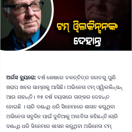
ଅର୍ଗସ ବ୍ୟୁରୋ:
ବର୍ଷ ଶେଷରେ ଚଳଚ୍ଚିତ୍ର ଜଗତରୁ ପୁଣି
ଖରାପ ଖବର ସାମ୍ନାକୁ ଆସିଛି। ଅଭିନେତା ଟମ୍‌ ଓ୍ୱିଲକିନ୍ସନ୍‌
ଆଉ ନାହାନ୍ତି। ୭୫ ବର୍ଷ ବୟସରେ ତାଙ୍କର ଦେହାନ୍ତ
ହୋଇଛି । ଚାରି ଦଶନ୍ଧି ଧରି ସିନେମାରେ ଶାସନ କରୁଥିବା
ଅଭିନେତା ସବୁଦିନ ପାଇଁ ଦୁନିଆକୁ ଅଲବିଦା କହିଛନ୍ତି।ଚାରି
ଦଶନ୍ଧି ଧରି ସିନେମାର ଶାସନ କରୁଥିବା ଅଭିନେତା ଟମ୍‌