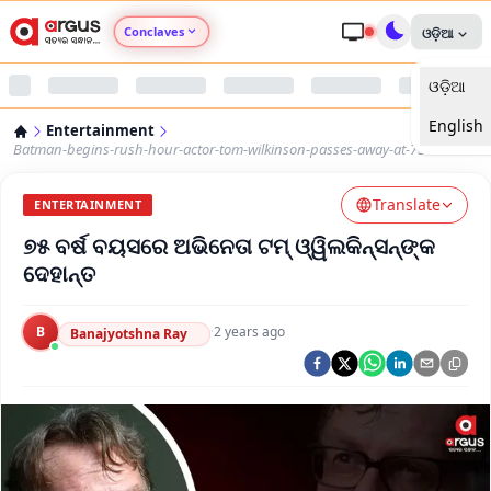
Conclaves
ଓଡ଼ିଆ
ଓଡ଼ିଆ
Argus Agri Vikas
English
Entertainment
Argus Nari Shakti
Batman-begins-rush-hour-actor-tom-wilkinson-passes-away-at-75
Translate
Argus Education Next
ENTERTAINMENT
୭୫ ବର୍ଷ ବୟସରେ ଅଭିନେତା ଟମ୍‌ ଓ୍ୱିଲକିନ୍ସନ୍‌ଙ୍କ
Argus Health Connect
ଦେହାନ୍ତ
Argus Swaad Odisha
B
·
2 years ago
Banajyotshna Ray
Argus Chalo Dekhein Apna Desh