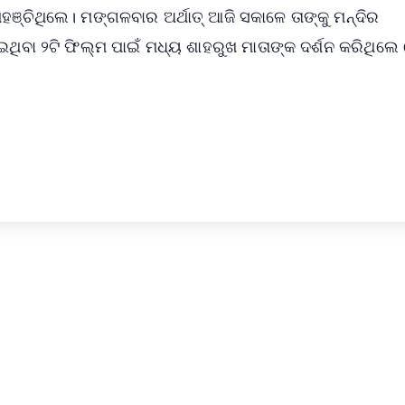
ପହଞ୍ଚିଥିଲେ। ମଙ୍ଗଳବାର ଅର୍ଥାତ୍ ଆଜି ସକାଳେ ତାଙ୍କୁ ମନ୍ଦିର
ୋଇଥିବା ୨ଟି ଫିଲ୍ମ ପାଇଁ ମଧ୍ୟ ଶାହରୁଖ ମାତାଙ୍କ ଦର୍ଶନ କରିଥିଲେ 