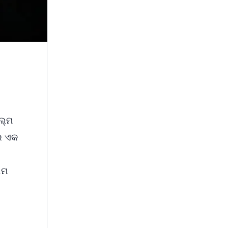
ଲ୍ମ
େ ଏକ
ାମ