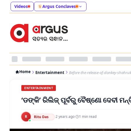
Videos
Argus Conclaves
Home
Entertainment
Before-the-release-of-donkey-shahruk
ENTERTAINMENT
‘ଡଙ୍କି’ ରିଲିଜ୍ ପୂର୍ବରୁ ବୈଷ୍ଣୋ ଦେବୀ ମ
R
·
2 years ago
·
1
min read
Ritu Das