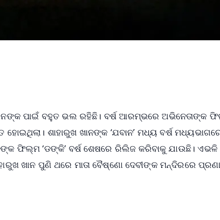
ଖାନଙ୍କ ପାଇଁ ବହୁତ ଭଲ ରହିଛି। ବର୍ଷ ଆରମ୍ଭରେ ଅଭିନେତାଙ୍କ ଫି
ତ ହୋଇଥିଲା। ଶାହାରୁଖ ଖାନଙ୍କ ‘ଯବାନ’ ମଧ୍ୟ ବର୍ଷ ମଧ୍ୟଭାଗର
ଙ୍କ ଫିଲ୍ମ ‘ଡଙ୍କି’ ବର୍ଷ ଶେଷରେ ରିଲିଜ କରିବାକୁ ଯାଉଛି। ଏଭଳି
 ଶାହାରୁଖ ଖାନ ପୁଣି ଥରେ ମାତା ବୈଷ୍ଣୋ ଦେବୀଙ୍କ ମନ୍ଦିରରେ ପ୍ରଣ