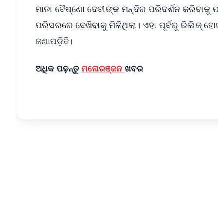
ମାତ‌ା ବୈଷ୍ଣୋ ଦେବୀଙ୍କ ମନ୍ଦିର ପରିଦର୍ଶନ କରିବାକୁ 
ପରିସରରେ ଦେଖିବାକୁ ମିଳିଥିଲା। ଏହା ପୂର୍ବରୁ ରିଲିଜ୍ ହ
ଜଣାପଡ଼ିଛି।
ଅଧିକ ପଢ଼ନ୍ତୁ
ମନୋରଞ୍ଜନ
ଖବର