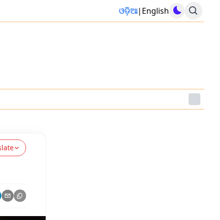
ଓଡ଼ିଆ
|
English
slate