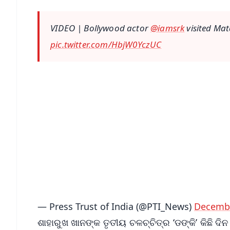
VIDEO | Bollywood actor
@iamsrk
visited Mat
pic.twitter.com/HbjW0YczUC
📱 Get Argus News App
📰 60 Word News
🎬 Argus Podcast
🔔 Free Notification Alerts
Download Free:
Android - Scan QR
i
— Press Trust of India (@PTI_News)
Decembe
ଶାହାରୁଖ ଖାନଙ୍କ ତୃତୀୟ ଚଳଚ୍ଚିତ୍ର ‘ଡଙ୍କି’ କିଛି ଦିନ 