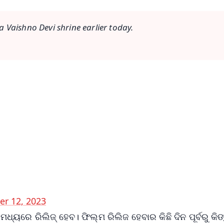
a Vaishno Devi shrine earlier today.
✨
📺 Live TV and Breaking News
⭐
⭐
⭐
⭐
4.8 Rating
50K+ Download
OS - Scan QR
r 12, 2023
ମଧ୍ୟରେ ରିଲିଜ୍ ହେବ। ଫିଲ୍ମ ରିଲିଜ ହେବାର କିଛି ଦିନ ପୂର୍ବରୁ କିଙ