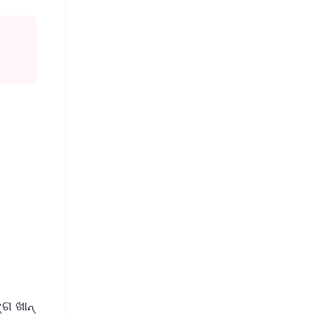
FREE
⭐
s
୍ଗ ଖାନ୍