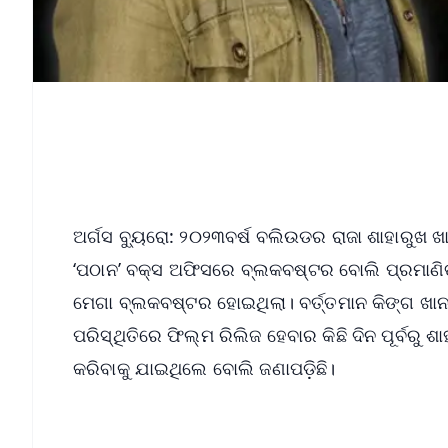
ଅର୍ଗସ ବ୍ୟୁରୋ: ୨୦୨୩ବର୍ଷ ବଲିଉଡର ରାଜା ଶାହାରୁଖ 
‘ପଠାନ’ ବକ୍ସ ଅଫିସରେ ବ୍ଲକବଷ୍ଟର ବୋଲି ପ୍ରମାଣି
ମେଗା ବ୍ଲକବଷ୍ଟର ହୋଇଥିଲା। ବର୍ତ୍ତମାନ କିଙ୍ଗ ଖାନ
ପରିସ୍ଥିତିରେ ଫିଲ୍ମ ରିଲିଜ ହେବାର କିଛି ଦିନ ପୂର୍ବରୁ
କରିବାକୁ ଯାଇଥିଲେ ବୋଲି ଜଣାପଡ଼ିଛି।