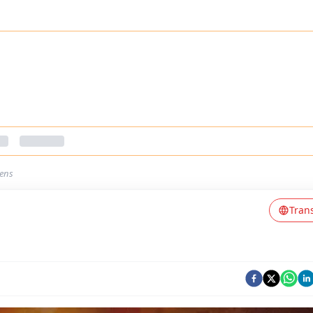
eens
Tran