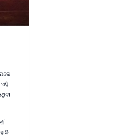
ହାପରେ
 ଏହି
ଇଥିବା
୍ଷ
ହାକି