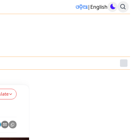
ଓଡ଼ିଆ
|
English
slate