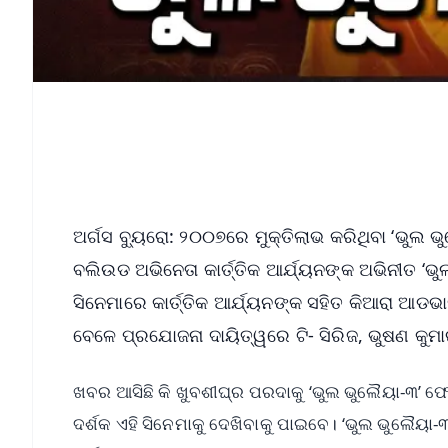
ଅର୍ଗସ ବ୍ୟୁରୋ: ୨୦୦୭ରେ ମୁକ୍ତିଲାଭ କରିଥିବା ‘ଭୁଲ 
ବଲିଉଡ ଅଭିନେତା କାର୍ତ୍ତିକ ଆର୍ଯ୍ୟନଙ୍କ ଅଭିନୀତ ‘ଭୁ
ସିନେମାରେ କାର୍ତ୍ତିକ ଆର୍ଯ୍ୟନଙ୍କ ସହିତ କିଆରା ଆଡଭା
ବେଳେ ପ୍ରଯୋଜନା ଦାୟିତ୍ୱରେ ଟି- ସିରିଜ, ଭୁଷଣ କୁମା
ଖବର ଆସିଛି କି ଖୁବଶୀଘ୍ର ପରଦାକୁ ‘ଭୁଲ ଭୁଲୈୟା-୩’ ଫେରି
ଦର୍ଶକ ଏହି ସିନେମାକୁ ଦେଖିବାକୁ ପାଇବେ। ‘ଭୁଲ ଭୁଲୈୟା-୩