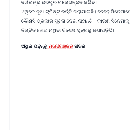
ଦର୍ଶକଙ୍କ ଭରପୁର ମନୋରଞ୍ଜନ କରିବ।
ଏଥିରେ ନୂଆ ଟ୍ବିଷ୍ଟ ଭର୍ତ୍ତି କରାଯାଇଛି। ତେବେ ସିନେମା
କୌଣସି ପ୍ରକାର ସୂଚନା ଦେଇ ନାହାନ୍ତି। କାରଣ ସିନେମା
ନିଶ୍ଚିତ ହୋଇ ନଥିବା ବିଶେଷ ସୂତ୍ରରୁ ଜଣାପଡ଼ିଛି।
ଅଧିକ ପଢ଼ନ୍ତୁ
ମନୋରଞ୍ଜନ
ଖବର
📱 Get Argus News App
📰 60 Word News
🎬 Argus Podcast
🔔 Free Notification Alerts
Download Free:
Android - Scan QR
i