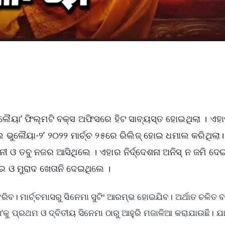
ଭୁଲୈୟା’ ଫିଲ୍ମଟି ବକ୍ସ ଅଫିସରେ ହିଟ ସାବ୍ୟସ୍ତ ହୋଇଥିଲା । ଏ
ଲ ଭୁଲୈୟା-୨’ ୨୦୨୨ ମାର୍ଚ୍ଚ ୨୫ରେ ରିଲିଜ୍ ହୋଇ ଧମାଲ କରିଥିଲା।
ନୀ ଓ ତବୁ ନଜର ଆସିଥିଲେ । ଏହାର ନିର୍ଦ୍ଦେଶନା ଅନିସ୍ ନ ଜମି ଦେ
ର ଓ ମୁରାଦ ଖେତାନି ଦେଇଥିଲେ ।
ବ। ମାର୍ଚ୍ଚମାସରୁ ସିନେମା ସୁଟିଂ ଆରମ୍ଭ ହୋଇଯିବ। ଅର୍ଥାତ ଚଳିତ ବର
’କୁ ପ୍ରଥମ ଓ ଦ୍ବିତୀୟ ସିନେମା ଠାରୁ ଆହୁରି ମଜାଳିଆ କରାଯାଉଛି। ଯା