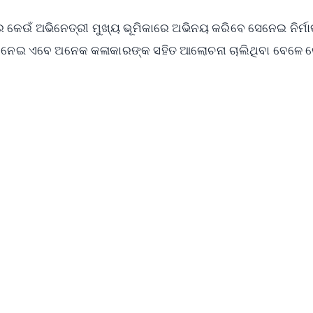
ରେ କେଉଁ ଅଭିନେତ୍ରୀ ମୁଖ୍ୟ ଭୂମିକାରେ ଅଭିନୟ କରିବେ ସେନେଇ ନିର୍ମ
କୁ ନେଇ ଏବେ ଅନେକ କଳାକାରଙ୍କ ସହିତ ଆଲୋଚନା ଚାଲିଥିବା ବେଳେ କ
✨
📺 Live TV and Breaking News
⭐
⭐
⭐
⭐
4.8 Rating
50K+ Download
OS - Scan QR