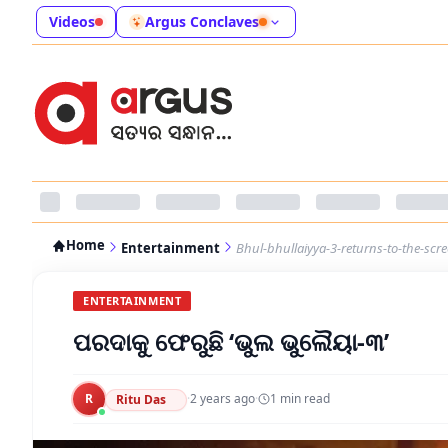
Videos
Argus Conclaves
Home
Entertainment
Bhul-bhullaiyya-3-returns-to-the-scr
ENTERTAINMENT
ପରଦାକୁ ଫେରୁଛି ‘ଭୁଲ ଭୁଲୈୟା-୩’
R
·
2 years ago
·
1
min read
Ritu Das