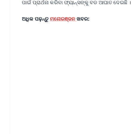
ପାଇଁ ପ୍ରାର୍ଥନା କରିବା ଫ୍ୟାନ୍ସଙ୍କୁ ବଡ ଆଘାତ ଦେଇଛି ।
ଅଧିକ ପଢ଼ନ୍ତୁ
ମନୋରଞ୍ଜନ
ଖବର:
📱 Get Argus News App
📰 60 Word News
🎬 Argus Podcast
🔔 Free Notification Alerts
Download Free:
Android - Scan QR
i