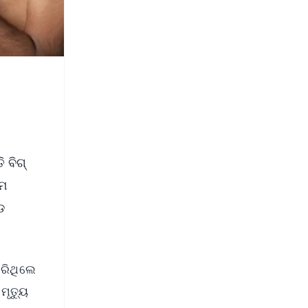
 ବିଗ୍
ାମ
ଡ
କରିଥିଲେ
ମୃତ୍ୟୁ