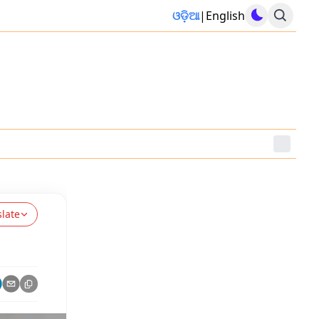
ଓଡ଼ିଆ
|
English
slate