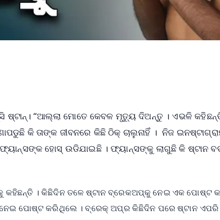
ି ଷ୍ଟାନ୍। “ଆଲ୍ଲା ମୋତେ କେବଳ ମୃତ୍ୟୁ ଦିଅନ୍ତୁ । ଏଭଳି କହିଛନ୍ତି
ାପଡୁଛି କି ତାଙ୍କ ଜୀବନରେ କିଛି ଠିକ୍ ଚାଲୁନାହିଁ । ନିଜ ଇନଷ୍ଟାଗ୍ର
୍ୟାନ୍ସଙ୍କ ହୋସ୍ ଉଡିଯାଇଛି । ଫ୍ୟାନ୍ସଙ୍କୁ ଲାଗୁଛି କି ଷ୍ଟାନ ବ
କୁ କହିଛନ୍ତି । କିଛିଦିନ ତଳେ ଷ୍ଟାନ ବ୍ରେକଅପ୍‌କୁ ନେଇ ଏକ ପୋଷ୍ଟ 
ଇ ପୋଷ୍ଟ କରିଥିଲେ । ବ୍ରେକ୍ ଅପ୍‌ର କିଛିଦିନ ପରେ ଷ୍ଟାନ ଏପରି 