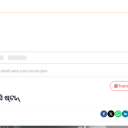
-death-wish-post-shocks-fans
Tran
ି ଷ୍ଟାନ୍