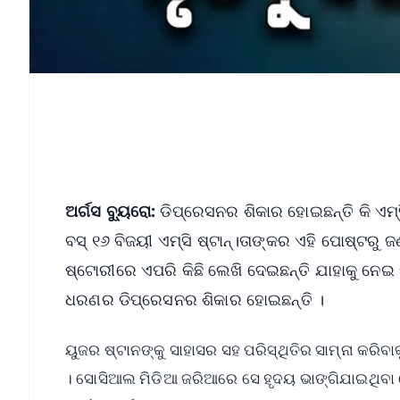
ଅର୍ଗସ ବ୍ୟୁରୋ:
ଡିପ୍ରେସନର ଶିକାର ହୋଇଛନ୍ତି କି ଏମ୍‌ସ
ବସ୍ ୧୬ ବିଜୟୀ ଏମ୍‌ସି ଷ୍ଟାନ୍।ତାଙ୍କର ଏହି ପୋଷ୍ଟରୁ ଜଣ
ଷ୍ଟୋରୀରେ ଏପରି କିଛି ଲେଖି ଦେଇଛନ୍ତି ଯାହାକୁ ନେଇ ଫ
ଧରଣର ଡିପ୍ରେସନର ଶିକାର ହୋଇଛନ୍ତି ।
ୟୁଜର ଷ୍ଟାନଙ୍କୁ ସାହାସର ସହ ପରିସ୍ଥିତିର ସାମ୍ନା କରିବା
। ସୋସିଆଲ ମିଡିଆ ଜରିଆରେ ସେ ହୃଦୟ ଭାଙ୍ଗିଯାଇଥିବା ନେ