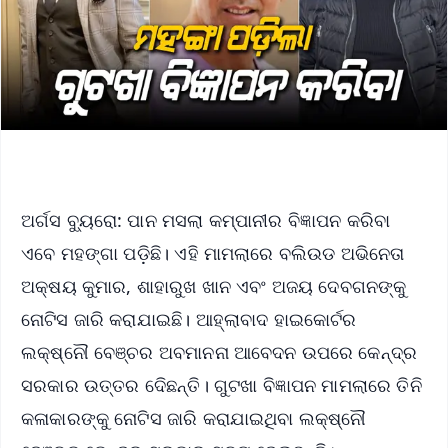
ଅର୍ଗସ ବ୍ୟୁରୋ: ପାନ ମସଲା କମ୍ପାନୀର ବିଜ୍ଞାପନ କରିବା
ଏବେ ମହଙ୍ଗା ପଡ଼ିଛି। ଏହି ମାମଲାରେ ବଲିଉଡ ଅଭିନେତା
ଅକ୍ଷୟ କୁମାର, ଶାହାରୁଖ ଖାନ ଏବଂ ଅଜୟ ଦେବଗନଙ୍କୁ
ନୋଟିସ ଜାରି କରାଯାଇଛି। ଆହ୍ଲାବାଦ ହାଇକୋର୍ଟର
ଲକ୍ଷ୍ନୌ ବେଞ୍ଚର ଅବମାନନା ଆବେଦନ ଉପରେ କେନ୍ଦ୍ର
ସରକାର ଉତ୍ତର ଦେିଛନ୍ତି। ଗୁଟଖା ବିଜ୍ଞାପନ ମାମଲାରେ ତିନି
କଳାକାରଙ୍କୁ ନୋଟିସ ଜାରି କରାଯାଇଥିବା ଲକ୍ଷ୍ନୌ