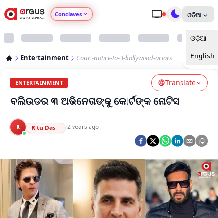
Conclaves
ଓଡ଼ିଆ
ଓଡ଼ିଆ
Argus Agri Vikas
English
Entertainment
Court-notice-to-3-bollywood-actors
Argus Nari Shakti
Translate
ENTERTAINMENT
Argus Education Next
ବଲିଉଡର ୩ ଅଭିନେତାଙ୍କୁ କୋର୍ଟଙ୍କ ନୋଟିସ
Argus Health Connect
R
·
2 years ago
Ritu Das
Argus Swaad Odisha
Argus Chalo Dekhein Apna Desh