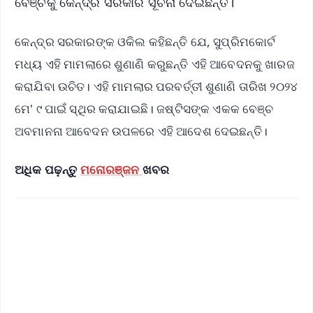
ବେଞ୍ଚକୁ କେନ୍ଦ୍ର ସରକାର ସୂଚନା ଦେଇଛନ୍ତି।
କେନ୍ଦ୍ର ସରକାରଙ୍କ ଓକିଲ କହିଛନ୍ତି ଯେ, ସୁପ୍ରିମକୋର୍ଟ
ମଧ୍ୟ ଏହି ମାମଲାରେ ଶୁଣାଣି କରୁଛନ୍ତି ଏହି ଆବେଦନକୁ ଖାରଜ
କରାଯିବା ଉଚିତ। ଏହି ମାମଲାର ପରବର୍ତ୍ତୀ ଶୁଣାଣି ତାରିଖ ୨୦୨୪
ମେ' ୯ ପାଇଁ ସ୍ଥିର କରାଯାଇଛି। ଜଷ୍ଟିସଙ୍କ ଏକକ ବେଞ୍ଚ
ଅବମାନନା ଆବେଦନ ଉପଳରେ ଏହି ଆଦେଶ ଦେଇଛନ୍ତି।
ଅଧିକ ପଢ଼ନ୍ତୁ
ମନୋରଞ୍ଜନ
ଖବର