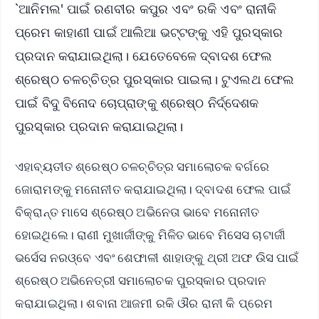
`ଆନିମଲ' ପାଇଁ ରଣବୀର କପୁର ଏବଂ ରକି ଏବଂ ରାନୀକି
ପ୍ରେମ କାହାଣୀ ପାଇଁ ଆଲିଆ ଭଟ୍ଟଙ୍କୁ ଏହି ପୁରସ୍କାର
ପ୍ରଦାନ କରାଯାଇଥିଲା। ଯେତେବେଳେ ଦ୍ବାଦଶ ଫେଲ
ଶ୍ରେଷ୍ଠ ଚଳଚ୍ଚିତ୍ର ପୁରସ୍କାର ପାଇଲା। ଟୁଏଲଥ ଫେଲ
ପାଇଁ ବିଦୁ ବିନୋଦ ଚୋପ୍ରାଙ୍କୁ ଶ୍ରେଷ୍ଠ ନିର୍ଦ୍ଦେଶକ
ପୁରସ୍କାର ପ୍ରଦାନ କରାଯାଇଥିଲା।
ଏହାବ୍ୟତୀତ ଶ୍ରେଷ୍ଠ ଚଳଚ୍ଚିତ୍ର ସମାଲୋଚକ ବର୍ଗରେ
ଜୋରାମଙ୍କୁ ମନୋନୀତ କରାଯାଇଥିଲା। ଦ୍ବାଦଶ ଫେଲ ପାଇଁ
ବିକ୍ରାନ୍ତ ମାସେ ଶ୍ରେଷ୍ଠ ଅଭିନେତା ଭାବେ ମନୋନୀତ
ହୋଇଥିଲେ। ରାଣୀ ମୁଖାର୍ଜୀଙ୍କୁ ମିଳିତ ଭାବେ ମିସେସ ଚାଟାର୍ଜୀ
ଭର୍ସେସ ନରଓ୍ବେ ଏବଂ ଶେଫାଳୀ ଶାହାଙ୍କୁ ଥ୍ରୀ ଅଫ ଉିସ ପାଇଁ
ଶ୍ରେଷ୍ଠ ଅଭିନେତ୍ରୀ ସମାଲୋଚକ ପୁରସ୍କାର ପ୍ରଦାନ
କରାଯାଇଥିଲା। ଶବାନା ଆଜମୀ ରକି ଔର ରାନୀ କି ପ୍ରେମ