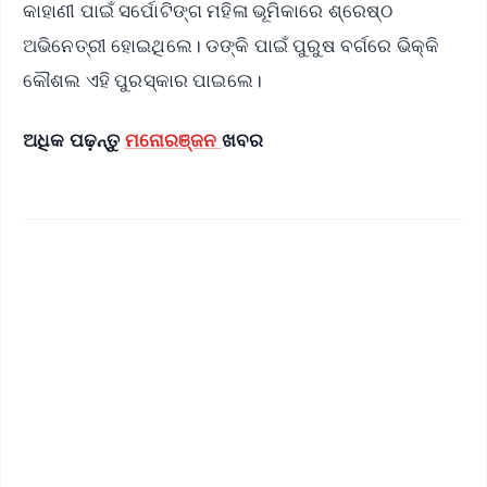
କାହାଣୀ ପାଇଁ ସର୍ପୋଟିଙ୍ଗ ମହିଳା ଭୂମିକାରେ ଶ୍ରେଷ୍ଠ
ଅଭିନେତ୍ରୀ ହୋଇଥିଲେ। ଡଙ୍କି ପାଇଁ ପୁରୁଷ ବର୍ଗରେ ଭିକ୍କି
କୌଶଲ ଏହି ପୁରସ୍କାର ପାଇଲେ।
ଅଧିକ ପଢ଼ନ୍ତୁ
ମନୋରଞ୍ଜନ
ଖବର