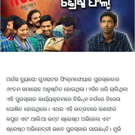
ଅର୍ଗସ ବ୍ୟୁରୋ: ଗୁଜରାଟର ଫିଲ୍ମଫେୟାର ପୁରସ୍କାରର
୬୯ତମ ସମାରୋହ ଅନୁଷ୍ଠିତ ହୋଇଥିଲା। ୨ଦିନ ଧରି ଚାଲିଥିବା
ଏହି ପୁରସ୍କାର କାର୍ଯ୍ୟକ୍ରମରେ ବିଭିନ୍ନ ବର୍ଗରେ ବିଜେତା
ଘୋଷିତ ହୋଇଥିଲେ। ଏଥର ଏହି ଉତ୍ସବରେ ରଣବୀର
କପୁର ଏବଂ ଆଲିଆ ଭଟ୍ଟ ଶ୍ରେଷ୍ଠ ଅଭିନେତା ଏବଂ
ଶ୍ରେଷ୍ଠ ଅଭିନେତ୍ରୀ ଭାବେ ପୁରସ୍କାର ପାଇଛନ୍ତି। ମୁଭି