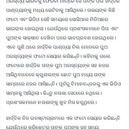
ଅଗସ୍ତ୍ୟ ଭାରତକୁ ଫେରିବା ମାତ୍ରେ ସେ ତାଙ୍କ ପିତା ହାର୍ଦ୍ଦିକ
ପାଣ୍ଡ୍ୟାଙ୍କୁ ମଧ୍ୟ ଭେଟିବାକୁ ଆସିଥିଲେ। ଉଭୟଙ୍କ କିଛି
ଫଟୋ ଏବଂ ଭିଡିଓ ସେହି ସମୟରେ ସୋସିଆଲ ମିଡିଆରେ
ଭାଇରାଲ ହୋଇଥିଲା। ଯେଉଁଥିରେ ପ୍ରଶଂସକମାନେ ପିତା ଏବଂ
ପୁଅଙ୍କ ସାକ୍ଷାତ ଦେଖିବା ପରେ ଭାବପ୍ରବଣ ହୋଇଥିଲେ।
ଏବେ ପୁଣି ଥରେ ହାର୍ଦ୍ଦିକ ପାଣ୍ଡ୍ୟା ଚିଲ ମୋଡରେ ପୁଅ
ଅଗସ୍ତ୍ୟଙ୍କ ଫଟୋ ସେୟାର କରିଛନ୍ତି। କହିବାକୁ ଗଲେ
ଫଟୋରେ ହାର୍ଦ୍ଦିକ ତାଙ୍କ ପୁଅ ଅଗସ୍ତ୍ୟଙ୍କ ସହ ନଜର
ଆସିଥିବାବେଳେ କ୍ରୁନାଲଙ୍କ ଛୋଟ ପୁଅ ମଧ୍ୟ ତାଙ୍କ
ସାମ୍ନାରେ ନଜର ଆସିଛନ୍ତି। ପୂର୍ବରୁ ବିମାନବନ୍ଦରରୁ ଏକ ଭିଡିଓ
ସାମ୍ନାକୁ ଆସିଥିଲା। କିନ୍ତୁ ନତାଶା ସେଠାରେ ନଥିଲେ।
ପ୍ରଶଂସକମାନେ ନତାଶାଙ୍କୁ ଖୁବ ମିସ କରୁଥିଲେ।
ହାର୍ଦ୍ଦିକ ନିଜ ଇନଷ୍ଟାଗ୍ରାମରେ ଏକ ଫଟୋ ସେୟାର କରିଛନ୍ତି
ଯେଉଁଥିରେ କ୍ରିକେଟର ତାଙ୍କ ପୁଅଙ୍କ ସହ ସମୟ