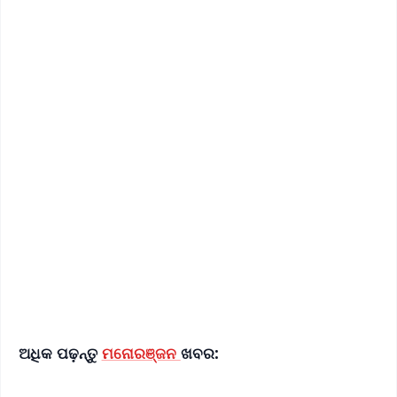
✨
📱 Get Argus News App
📰 60 Word News
🎬 Argus Podcast
📺 Live TV and Breaking News
🔔 Free Notification Alerts
Download Free:
Android - Scan QR
iOS - Scan QR
ଅଧିକ ପଢ଼ନ୍ତୁ
ମନୋରଞ୍ଜନ
ଖବର: