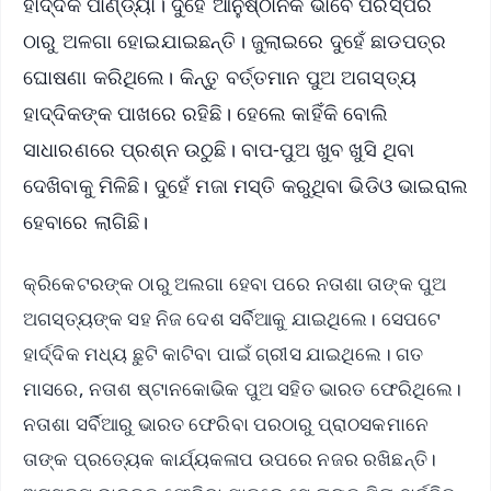
ହାର୍ଦ୍ଦିକ ପାଣ୍ଡ୍ୟା। ଦୁହେଁ ଆନୁଷ୍ଠାନିକ ଭାବେ ପରସ୍ପର
ଠାରୁ ଅଳଗା ହୋଇଯାଇଛନ୍ତି। ଜୁଲାଇରେ ଦୁହେଁ ଛାଡପତ୍ର
ଘୋଷଣା କରିଥିଲେ। କିନ୍ତୁ ବର୍ତ୍ତମାନ ପୁଅ ଅଗସ୍ତ୍ୟ
ହାଦ୍ଦିକଙ୍କ ପାଖରେ ରହିଛି। ହେଲେ କାହିଁକି ବୋଲି
ସାଧାରଣରେ ପ୍ରଶ୍ନ ଉଠୁଛି। ବାପ-ପୁଅ ଖୁବ ଖୁସି ଥିବା
ଦେଖିବାକୁ ମିଳିଛି। ଦୁହେଁ ମଜା ମସ୍ତି କରୁଥିବା ଭିଡିଓ ଭାଇରାଲ
ହେବାରେ ଲାଗିଛି।
କ୍ରିକେଟରଙ୍କ ଠାରୁ ଅଲଗା ହେବା ପରେ ନତାଶା ତାଙ୍କ ପୁଅ
ଅଗସ୍ତ୍ୟଙ୍କ ସହ ନିଜ ଦେଶ ସର୍ବିଆକୁ ଯାଇଥିଲେ। ସେପଟେ
ହାର୍ଦ୍ଦିକ ମଧ୍ୟ ଛୁଟି କାଟିବା ପାଇଁ ଗ୍ରୀସ ଯାଇଥିଲେ। ଗତ
ମାସରେ, ନତାଶ ଷ୍ଟାନକୋଭିକ ପୁଅ ସହିତ ଭାରତ ଫେରିଥିଲେ।
ନତାଶା ସର୍ବିଆରୁ ଭାରତ ଫେରିବା ପରଠାରୁ ପ୍ରାଠସକମାନେ
ତାଙ୍କ ପ୍ରତ୍ୟେକ କାର୍ଯ୍ୟକଳାପ ଉପରେ ନଜର ରଖିଛନ୍ତି।