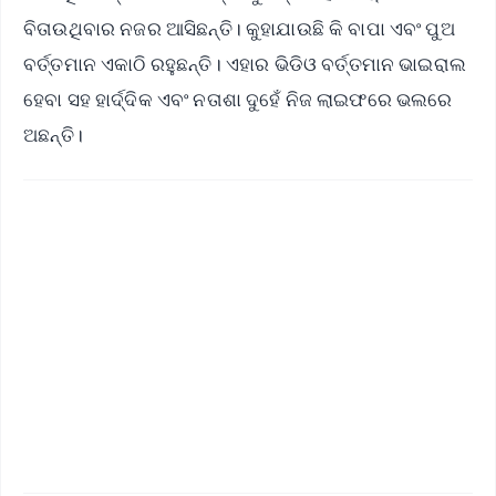
ବିତାଉଥିବାର ନଜର ଆସିଛନ୍ତି। କୁହାଯାଉଛି କି ବାପା ଏବଂ ପୁଅ
ବର୍ତ୍ତମାନ ଏକାଠି ରହୁଛନ୍ତି। ଏହାର ଭିଡିଓ ବର୍ତ୍ତମାନ ଭାଇରାଲ
ହେବା ସହ ହାର୍ଦ୍ଦିକ ଏବଂ ନତାଶା ଦୁହେଁ ନିଜ ଲାଇଫରେ ଭଲରେ
ଅଛନ୍ତି।