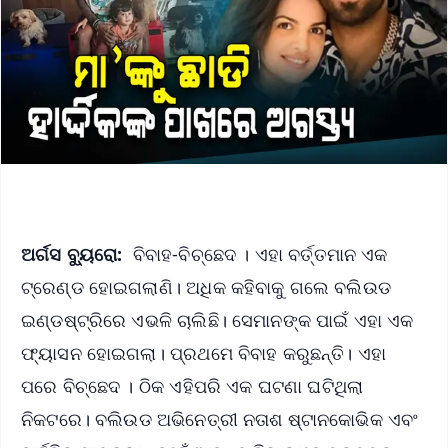
ଅର୍ଗସ ବ୍ୟୁରୋ:
ବିବାହ-ବିଚ୍ଛେଦ । ଏହା ବର୍ତ୍ତମାନ ଏକ
ଟ୍ରେଣ୍ଡ ହୋଇଗଲାଣି। ଅଧିକ କହିବାକୁ ଗଲେ ବଲିଉଡ
ଇଣ୍ଡଷ୍ଟ୍ରିରେ ଏଭଳି ଚାଲିଛି। ସେମାନଙ୍‌କ ପାଇଁ ଏହା ଏକ
ଫ୍ୟାସନ ହୋଇଗଲା। ପ୍ରଥମେ ବିବାହ କରୁଛନ୍ତି। ଏହା
ପରେ ବିଚ୍ଛେଦ । ଠିକ ଏହିପରି ଏକ ଘଟଣା ଘଟିଥିଲା
ନିକଟରେ। ବଲିଉଡ ଅଭିନେତ୍ରୀ ନତାଶ ଷ୍ଟାନକୋଭିକ ଏବଂ