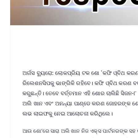
ଅର୍ଗସ ବ୍ୟୁରୋ: ଲୋକପ୍ରିୟ ଟକ ଶୋ `କଫି ଓ୍ବିଥ କରଣ'
ରିଲେଶନସିପକୁ ଭାଙ୍ଗିକି ରହିବେ। କଫି ଓ୍ବିଥ କରଣ
କରୁଛନ୍ତି। ତେବେ ବର୍ତ୍ତମାନ ଏହି ଶୋର ଚାଲିଛି ସିଜନ
ଅଲି ଖାନ ଏବଂ ଅନନ୍ୟା ପାଣ୍ଡେ କରଣ ଜୋହରଙ୍କ ଶ
ଲଭ ଲାଇଫକୁ ନେଇ ଆଲୋଚନା କରିଥିଲେ।
ଆଉ ଶୋ'ରେ ସାରା ଅଲି ଖାନ ନିଜ ଏକ୍ସ ପାର୍ଟନରଙ୍କ ସ