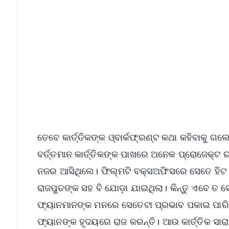
📱 Get Argus News App
📰 60 Word News
🎬 Argus Podcast
🔔 Free Notification Alerts
Download Free:
Android - Scan QR
i
ତେବେ କାର୍ତ୍ତିକଙ୍କ ଓ୍ବାର୍କଫ୍ରଣ୍ଟ କଥା କହିବାକୁ ଗ
ବର୍ତ୍ତମାନ କାର୍ତ୍ତିକଙ୍କ ପାଖରେ ଅନେକ ପ୍ରୋଜେକ୍ଟ
ନଜର ଆସିଥିଲେ। ଫିଲ୍ମଟି ବକ୍ସଅଫିସରେ ସେତେ ହିଟ ହୋଇ ନ
ରାଜପୁତଙ୍କ ସହ ବି ଯୋଡ଼ା ଯାଇଥିଲା। କିନ୍ତୁ ଏବେ ତ ସେ
ଫ୍ୟାନମାନଙ୍କ ମନରେ ସେତେଟା ପ୍ରଭାବ ପକାଇ ପାରିନି ଯ
ଫ୍ୟାନଙ୍କ ହୃଦୟରେ ରାଜ କରନ୍ତି। ଆଉ କାର୍ତ୍ତିକ ସାରା