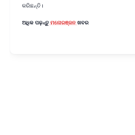
କରିଛନ୍ତି।
ଅଧିକ ପଢ଼ନ୍ତୁ
ମନୋରଞ୍ଜନ
ଖବର