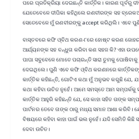
ପରେ ପ୍ରତିକ୍ରିୟା ଦେଇଛନ୍ତି କାର୍ତ୍ତିକ। କାରଣ ପୂର୍ବର
ଯେତେବେଳେ ଦୀପିକା କହିଥିଲେ ରଣବୀରଙ୍କ ସହ ବ୍ରେକଅପ
ସେତେବେଳେ ମୁଁ ରଣବୀରଙ୍କୁ accept କରିଥିଲି। ଏବେ ପୁଣ
ବାସ୍ତବରେ କଫି ଓ୍ବିଥ କରଣ-୮ରେ ହୋଷ୍ଟ କରଣ ଜୋହର ସାର
ଆର୍ଯ୍ୟନଙ୍କ ସହ ବନ୍ଧୁତା କରିବା କଣ ସହଜ କି? ଏହା ଉପର
ପାପା ସବୁବେଳେ ମୋତେ ପଚାରନ୍ତି ସାରା ତୁମକୁ ପୋଷିବାକୁ
ଦେଇଥିଲେ। ପୁଣି ଏବେ କଫି ଓ୍ବିଥ କରଣନରେ କାର୍ତ୍ତିକଙ୍କୁ
କାର୍ତ୍ତିକ କହିଛନ୍ତି, ଗୋଟିଏ କଥା ମୁଁ ଅନୁଭବ କରୁଛି ଯେ
କଥା କହିବା ଉଚିତ ନୁହେଁ। ଆମେ ସମସ୍ତେ ଆମ ସମ୍ପର୍କକୁ
କାର୍ତ୍ତିକ ଆହୁରି କହିଛନ୍ତି ଯେ, ସେ କାହା ସହିତ ତାଙ୍କ ସମ
ପାର୍ଟନର ତେବେ ତାଙ୍କ ଠାରୁ ମଧ୍ୟ ସମାନ ଆଶା କରିବି। ଯେ ସ
ବିଷୟରେ କହିବା କାହା ପାଇଁ ଭଲ ନୁହେଁ। ଯଦି ସେମିତି କିଛି 
ଦେବା ଉଚିତ।