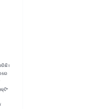
FREE
⭐
s
ରିଛି।
ୋଲରେ
ଂ
କ୍ଟିଂ
ଟ