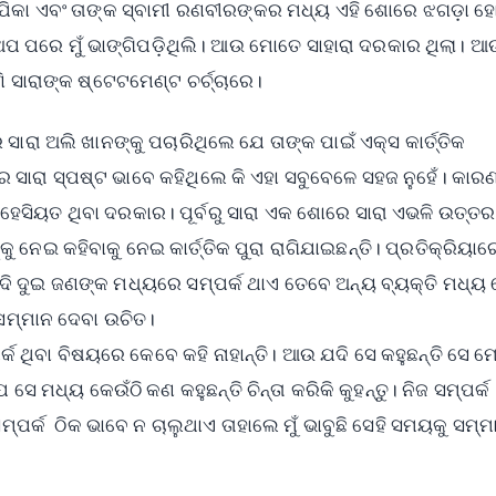
ୁ ଦୀପିକା ଏବଂ ତାଙ୍କ ସ୍ବାମୀ ରଣବୀରଙ୍କର ମଧ୍ୟ ଏହି ଶୋରେ ଝଗଡ଼ା ହ
 ପରେ ମୁଁ ଭାଙ୍ଗିପଡ଼ିଥିଲି। ଆଉ ମୋତେ ସାହାରା ଦରକାର ଥିଲା। ଆ
ି ସାରାଙ୍କ ଷ୍ଟେଟମେଣ୍ଟ ଚର୍ଚ୍ଚାରେ।
ା ଅଲି ଖାନଙ୍କୁ ପଚାରିଥିଲେ ଯେ ତାଙ୍କ ପାଇଁ ଏକ୍ସ କାର୍ତ୍ତିକ
େ ସାରା ସ୍ପଷ୍ଟ ଭାବେ କହିଥିଲେ କି ଏହା ସବୁବେଳେ ସହଜ ନୁହେଁ। କା
 ହେସିୟତ ଥିବା ଦରକାର। ପୂର୍ବରୁ ସାରା ଏକ ଶୋରେ ସାରା ଏଭଳି ଉତ୍ତର
 ନେଇ କହିବାକୁ ନେଇ କାର୍ତ୍ତିକ ପୁରା ରାଗିଯାଇଛନ୍ତି। ପ୍ରତିକ୍ରିୟାର
, ଯଦି ଦୁଇ ଜଣଙ୍କ ମଧ୍ୟରେ ସମ୍ପର୍କ ଥାଏ ତେବେ ଅନ୍ୟ ବ୍ୟକ୍ତି ମଧ୍ୟ 
 ସମ୍ମାନ ଦେବା ଉଚିତ।
୍ପର୍କ ଥିବା ବିଷୟରେ କେବେ କହି ନାହାନ୍ତି। ଆଉ ଯଦି ସେ କହୁଛନ୍ତି ସେ ମ
େ ମଧ୍ୟ କେଉଁଠି କଣ କହୁଛନ୍ତି ଚିନ୍ତା କରିକି କୁହନ୍ତୁ। ନିଜ ସମ୍ପର୍କ
ସମ୍ପର୍କ ଠିକ ଭାବେ ନ ଚାଲୁଥାଏ ତାହାଲେ ମୁଁ ଭାବୁଛି ସେହି ସମୟକୁ ସମ୍ମ