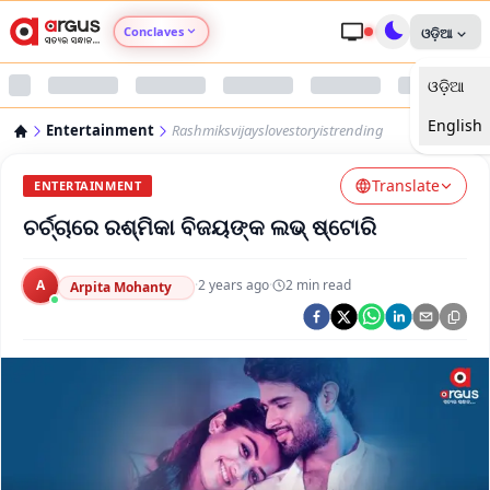
Conclaves
ଓଡ଼ିଆ
ଓଡ଼ିଆ
Argus Agri Vikas
English
Entertainment
Rashmiksvijayslovestoryistrending
Argus Nari Shakti
Translate
ENTERTAINMENT
Argus Education Next
ଚର୍ଚ୍ଚାରେ ରଶ୍ମିକା ବିଜୟଙ୍କ ଲଭ୍ ଷ୍ଟୋରି
Argus Health Connect
A
·
2 years ago
·
2
min read
Arpita Mohanty
Argus Swaad Odisha
Argus Chalo Dekhein Apna Desh