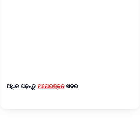
✨
📱 Get Argus News App
📰 60 Word News
🎬 Argus Podcast
📺 Live TV and Breaking News
🔔 Free Notification Alerts
Download Free:
Android - Scan QR
iOS - Scan QR
ଅଧିକ ପଢ଼ନ୍ତୁ
ମନୋରଞ୍ଜନ
ଖବର