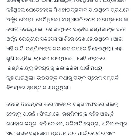
କହିଥିଲେ ଯେତେବେଳେ ସିଏ ହାଇଦ୍ରାବାଦ ଯାଇଥିଲେ ପ୍ରଥମେ
ଅର୍ଜୁନ ରେଡ୍ଡୀ ଦେଖିଥିଲେ। ବାସ୍ ଏଇଠି ରଣବୀର ତାଙ୍କ ପୋଲ
ଖୋଲି ଦେଇଥିଲେ। ସେ କହିଥିଲେ ସନ୍ଦୀପ ରଶ୍ମିକାଙ୍କ ସହିତ
ଅର୍ଜୁନ ରେଡ୍ଡୀର ସକସେସ୍ ପାର୍ଟିରେ ଦେଖାହୋଇଥିଲେ। ଆଉ
ଏହି ପାର୍ଟି ରଶ୍ମିକାଙ୍କ ଘର ଛାତ ଉପରେ ହିଁ ହେଉଥିଲା। ଏହା
ଶୁଣି ରଶ୍ମିକା ଲାଜେଇ ଯାଇଥିଲେ । ସେହି ମଞ୍ଚରେ
ରଶ୍ମିକାଙ୍କୁ ବିଜୟଙ୍କୁ କଲ କରିବା ପାଇଁ ମଧ୍ୟ
କୁହାଯାଇଥିଲା। ଉଭୟଙ୍କ କଥାରୁ ତାଙ୍କ ପ୍ରେମ ସମ୍ପର୍କ
ବିଷୟରେ ସ୍ପଷ୍ଟ ଜଣାପଡୁଥିଲା।
ତେବେ ଡିସେମ୍ବର ୧ରେ ଆନିମଲ ବକ୍ସ ଅଫିସରେ ରିଲିଜ୍
ହେବାକୁ ଯାଉଛି। ଫିଲ୍ମରେ ରଶ୍ମିକାଙ୍କ ସହିତ ଅଛନ୍ତି
ରଣବୀର କପୂର, ବବି ଦେଓଲ, ପରିନୀତି ଚୋପ୍ରା, ଅନିଲ କପୂର
ଏବଂ ଶରତ ସକ୍ସେନା। ପ୍ରଥମ ଥର ପାଇଁ ରଣବୀର ଏବଂ