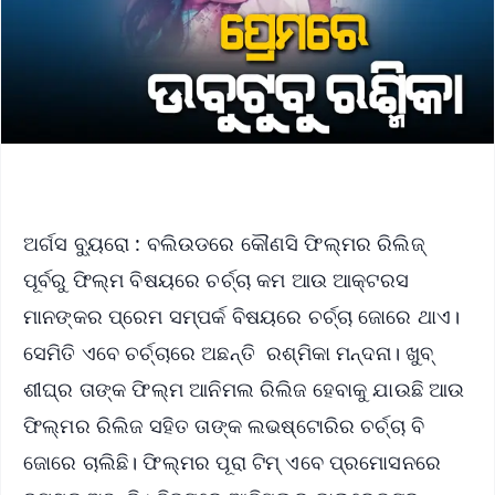
ଅର୍ଗସ ବ୍ୟୁରୋ : ବଲିଉଡରେ କୌଣସି ଫିଲ୍ମର ରିଲିଜ୍
ପୂର୍ବରୁ ଫିଲ୍ମ ବିଷୟରେ ଚର୍ଚ୍ଚା କମ ଆଉ ଆକ୍ଟରସ
ମାନଙ୍କର ପ୍ରେମ ସମ୍ପର୍କ ବିଷୟରେ ଚର୍ଚ୍ଚା ଜୋରେ ଥାଏ।
ସେମିତି ଏବେ ଚର୍ଚ୍ଚାରେ ଅଛନ୍ତି ରଶ୍ମିକା ମନ୍ଦନା। ଖୁବ୍
ଶୀଘ୍ର ତାଙ୍କ ଫିଲ୍ମ ଆନିମଲ ରିଲିଜ ହେବାକୁ ଯାଉଛି ଆଉ
ଫିଲ୍ମର ରିଲିଜ ସହିତ ତାଙ୍କ ଲଭଷ୍ଟୋରିର ଚର୍ଚ୍ଚା ବି
ଜୋରେ ଚାଲିଛି। ଫିଲ୍ମର ପୂରା ଟିମ୍ ଏବେ ପ୍ରମୋସନରେ