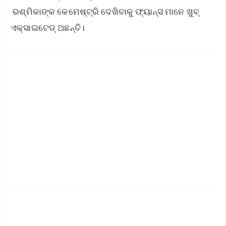
ରଶ୍ମିକାଙ୍କ କେମେଷ୍ଟ୍ରି ଦେଖିବାକୁ ଫ୍ୟାନ୍ସ ମାନେ ଖୁବ୍
ଏକ୍ସାଇଟେଡ୍ ଅଛନ୍ତି।