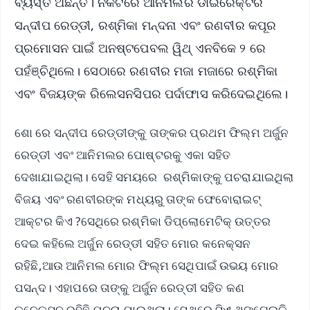
ବ୍ୟସ୍ତ ଅଛନ୍ତି। ନିକଟରେ ଆନିମଲର ଡାଇରେକ୍ଟର
ସନ୍ଦୀପ ରେଡ୍ଡୀ, ରଶ୍ମିକା ମନ୍ଦନା ଏବଂ ରଣବୀର କପୂର
ପ୍ରମୋସନ ପାଇଁ ଅନଷ୍ଟପେବଲ ୱିଥ୍ ଏନବିକେ ୨ ରେ
ପହଁଞ୍ଚିଥିଲେ। ସେଠାରେ ରଣବୀର ମଜା ମଜାରେ ରଶ୍ମିକା
ଏବଂ ବିଜୟଙ୍କ ରିଲେସନସିପର ପର୍ଦାଫାସ କରିଦେଇଥିଲେ।
ଶୋ ରେ ସନ୍ଦୀପ ରେଡ୍ଡୀଙ୍କୁ ତାଙ୍କର ପ୍ରଥମ ଫିଲ୍ମ ଅର୍ଜୁନ
ରେଡ୍ଡୀ ଏବଂ ଆନିମଲର ପୋଷ୍ଟରକୁ ଏକା ସହିତ
ଦେଖାଯାଇଥିଲା। ସେହି ସମୟରେ ରଶ୍ମିକାଙ୍କୁ ପଚରାଯାଇଥିଲା
ବିଜୟ ଏବଂ ରଣବୀରଙ୍କ ମଧ୍ୟରୁ ତାଙ୍କ ଫେବୋରାଇଟ୍
ଆକ୍ଟର କିଏ ?ସେଥିରେ ରଶ୍ମିକା ଡିପ୍ଲୋମେଟିକ୍ ଉତ୍ତର
ଦେଇ କହିଲେ ଅର୍ଜୁନ ରେଡ୍ଡୀ ସହିତ ମୋର କନେକ୍ସନ
ରହିଛି,ଆଉ ଆନିମଲ ମୋର ଫିଲ୍ମ ସେଥିପାଇଁ ଉଭୟ ମୋର
ପସନ୍ଦ। ଏହାପରେ ତାଙ୍କୁ ଅର୍ଜୁନ ରେଡ୍ଡୀ ସହିତ କଣ
କନେକ୍ସନ ରହିଛି ପଚରା ଯାଇଥିଲା। ସେଥିରେ ସିଏ ଥଙ୍ଗେଇକି