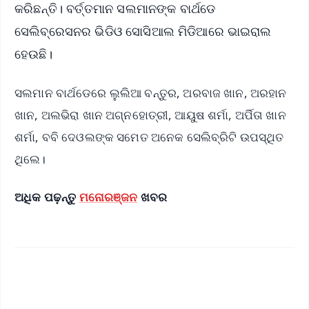
କରିଛନ୍ତି। ବର୍ତ୍ତମାନ ସଲମାନଙ୍କ ବାର୍ଥଡେ
ସେଲିବ୍ରେସନର ଭିଡିଓ ସୋସିଆଲ ମିଡିଆରେ ଭାଇରାଲ
ହେଉଛି।
ସଲମାନ ବାର୍ଥଡେରେ ଲୁଲିଆ ବନ୍ତୁର, ଅରବାଜ ଖାନ, ଅରହାନ
ଖାନ, ଅଲଭିରା ଖାନ ଅଗ୍ନହୋତ୍ରୀ, ଆୟୁଷ ଶର୍ମା, ଅର୍ପିତା ଖାନ
ଶର୍ମା, ବବି ଦେଓଲଙ୍କ ସମେତ ଅନେକ ସେଲିବ୍ରିଟି ଉପସ୍ଥିତ
ଥିଲେ।
ଅଧିକ ପଢ଼ନ୍ତୁ
ମନୋରଞ୍ଜନ
ଖବର