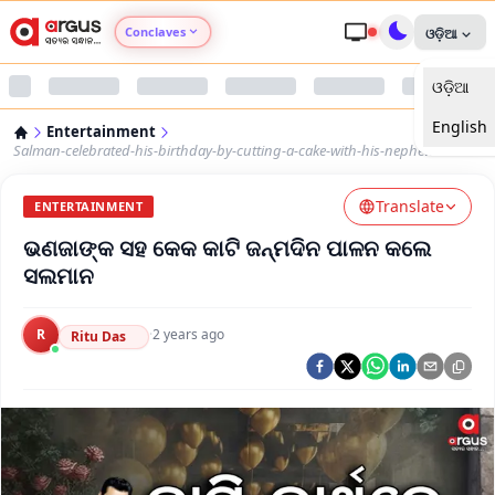
Conclaves
ଓଡ଼ିଆ
ଓଡ଼ିଆ
Argus Agri Vikas
English
Entertainment
Argus Nari Shakti
Salman-celebrated-his-birthday-by-cutting-a-cake-with-his-nephew
Translate
Argus Education Next
ENTERTAINMENT
ଭଣଜାଙ୍କ ସହ କେକ କାଟି ଜନ୍ମଦିନ ପାଳନ କଲେ
Argus Health Connect
ସଲମାନ
Argus Swaad Odisha
R
·
2 years ago
Ritu Das
Argus Chalo Dekhein Apna Desh