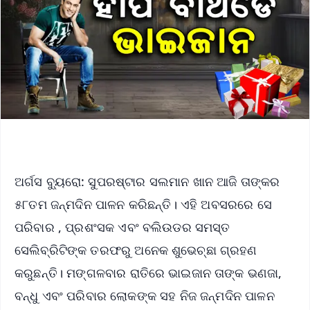
ଅର୍ଗସ ବ୍ୟୁରୋ: ସୁପରଷ୍ଟାର ସଲମାନ ଖାନ ଆଜି ତାଙ୍କର
୫୮ତମ ଜନ୍ମଦିନ ପାଳନ କରିଛନ୍ତି। ଏହି ଅବସରରେ ସେ
ପରିବାର , ପ୍ରଶଂସକ ଏବଂ ବଲିଉଡର ସମସ୍ତ
ସେଲିବ୍ରିଟିଙ୍କ ତରଫରୁ ଅନେକ ଶୁଭେଚ୍ଛା ଗ୍ରହଣ
କରୁଛନ୍ତି। ମଙ୍ଗଳବାର ରାତିରେ ଭାଇଜାନ ତାଙ୍କ ଭଣଜା,
ବନ୍ଧୁ ଏବଂ ପରିବାର ଲୋକଙ୍କ ସହ ନିଜ ଜନ୍ମଦିନ ପାଳନ