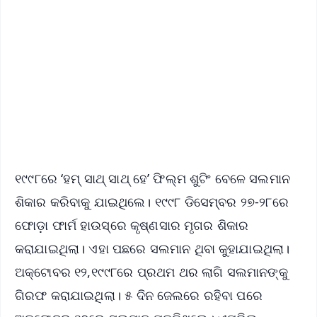
📰 60 Word News
🎬 Argus Podcast
📺 Live TV and Breaking News
🔔 Free Notification Alerts
Download Free:
Android - Scan QR
iOS - Scan QR
୧୯୯୮ରେ ‘ହମ୍‌ ସାଥ୍‌ ସାଥ୍‌ ହେ’ ଫିଲ୍ମ ଶୁଟିଂ ବେଳେ ସଲମାନ
ଶିକାର କରିବାକୁ ଯାଇଥିଲେ। ୧୯୯୮ ଡିସେମ୍ବର ୨୭-୨୮ରେ
ଫୋଡ଼ା ଫାର୍ମ ହାଉସ୍‌ରେ କୃଷ୍ଣସାର ମୃଗର ଶିକାର
କରାଯାଇଥିଲା। ଏହା ପଛରେ ସଲମାନ ଥିବା କୁହାଯାଇଥିଲା।
ଅକ୍ଟୋବର ୧୨,୧୯୯୮ରେ ପ୍ରଥମ ଥର ଲାଗି ସଲମାନଙ୍କୁ
ଗିରଫ କରାଯାଇଥିଲା। ୫ ଦିନ ଜେଲରେ ରହିବା ପରେ