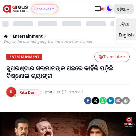
Conclaves
ଓଡ଼ିଆ
ଓଡ଼ିଆ
Argus Agri Vikas
English
Entertainment
Argus Nari Shakti
Why-is-the-bishnoi-gang-behind-superstar-salman-
Translate
Argus Education Next
ENTERTAINMENT
ସୁପରଷ୍ଟାର ସଲମାନଙ୍କ ପଛରେ କାହିଁକି ପଡ଼ିଛି
Argus Health Connect
ବିଷ୍ଣୋଇ ଗ୍ୟାଙ୍ଗ
Argus Swaad Odisha
R
·
1 year ago
·
2
min read
Ritu Das
Argus Chalo Dekhein Apna Desh