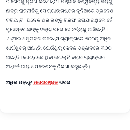
ଟାର୍ଗେଟକୁ ପୂରଣ କରିଥାନ୍ତି। ପଞ୍ଜାବ ବିଶ୍ୱବିଦ୍ୟାଳୟରୁ
ଛାତ୍ର ରାଜନୀତିରୁ ସେ ଗ୍ୟାଙ୍ଗଷ୍ଟର ଦୂନିଆରେ ପ୍ରବେଶ
କରିଛନ୍ତି। ଅନେକ ଥର ତାଙ୍କୁ ଗିରଫ କରାଯାଇଥିଲେ ହେଁ
ମୁସେଓ୍ବୋଲାଙ୍କୁ ହତ୍ୟା ପରେ ସେ ଚର୍ଚ୍ଚାକୁ ଆସିଛନ୍ତି।
ଏନ୍‌ଆଇଏ ମୁତାବକ ଲରେନ୍ସ ଗ୍ୟାଙ୍ଗରେ ୭୦୦ରୁ ଅଧିକ
ଶାର୍ପଶୁଟର୍‌ ଅଛନ୍ତି, ଯେଉଁଥିରୁ କେବଳ ପଞ୍ଜାବରେ ୩୦୦
ଅଛନ୍ତି। କାନାଡ଼ାରେ ଥିବା ଗୋଲ୍ଡି ବରାର ଗ୍ୟାଙ୍ଗର
ଅନ୍ତର୍ଜାତୀୟ ଅପରେଶନକୁ ଠିକଣା କରୁଛନ୍ତି।
ଅଧିକ ପଢ଼ନ୍ତୁ
ମନୋରଞ୍ଜନ
ଖବର