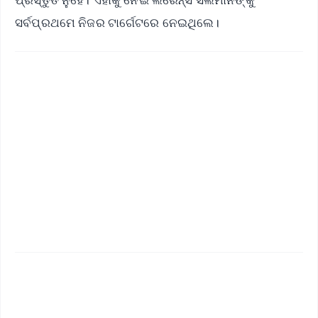
ସର୍ବପ୍ରଥମେ ନିଜର ଟାର୍ଗେଟରେ ନେଇଥିଲେ।
✨
📱 Get Argus News App