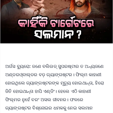
ଅର୍ଗସ ବ୍ୟୁରୋ: ଜଣେ ବଲିଉଡ୍‌ ସୁପରଷ୍ଟାର ତ ଅନ୍ୟଜଣେ
ଅଣ୍ଡରଓ୍ବାଲ୍ଡର ବଡ଼ ଗ୍ୟାଙ୍ଗଷ୍ଟର। ଫିଲ୍ମ କାହାଣୀ
ହୋଇଥିଲେ ଗ୍ୟାଙ୍ଗଷ୍ଟରଙ୍କ ମୃତ୍ୟୁ ହୋଇଥାନ୍ତା, ହିରୋ
ଜିତି ହୋଇଥାନ୍ତା ହାପି ଏଣ୍ଡିଂ। ହେଲେ ଏଠି କାହାଣୀ
ଫିଲ୍ମର ନୁହେଁ ବରଂ ଅସଲ ଜୀବନର। ଫଳରେ
ଗ୍ୟାଙ୍ଗଷ୍ଟର ବିଶ୍ନୋଇର ଧମକକୁ ନେଇ ସଲମାନ