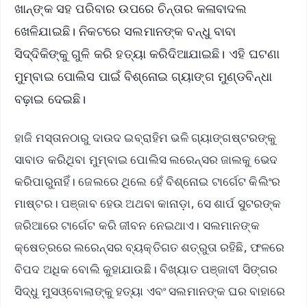
ଖାନ୍‌ଙ୍କ ସହ ପରିବାର ଉପରେ ଚିନ୍ତାର କଳାବାଦଲ
ଖେଳିଯାଇଛି। ନିକଟରେ ସଲମାନଙ୍କ ବନ୍ଧୁ ବାବା
ସିଦ୍ଦିକିଙ୍କୁ ଗୁଳି କରି ହତ୍ୟା କରିଦିଆଯାଇଛି। ଏହି ଘଟଣା
ମୁମ୍ବାଇ ପୋଲିସ ପାଇଁ ବିଶ୍ନୋଇ ଗ୍ୟାଙ୍ଗ ମୁଣ୍ଡବିନ୍ଧା
ବଢ଼ାଇ ଦେଇଛି।
ହାଜି ମସ୍ତାନଠାରୁ ଦାଉଦ ଇବ୍ରାହିମ ଭଳି ଗ୍ୟାଙ୍ଗଷ୍ଟରଙ୍କୁ
ସାବାଡ କରିଥିବା ମୁମ୍ବାଇ ପୋଲିସ ଲରେନ୍ସର ଜାଲକୁ ଭେଦ
କରିପାରୁନାହିଁ। ଜେଲରେ ଥିଲେ ହେଁ ବିଶ୍ନୋଇ ଟାର୍ଗେଟ କିଲିଂର
ମାଷ୍ଟର। ପଞ୍ଜାବ ହେଉ ଅଥବା କାନାଡ଼ା, ସେ ଶାର୍ପ ସୁଟରଙ୍କ
ଜରିଆରେ ଟାର୍ଗେଟ କରି ଜୀବନ ନେଇଥାଏ। ସଲମାନଙ୍କ
କ୍ଷେତ୍ରରେ ଲରେନ୍ସର ବ୍ୟକ୍ତିଗତ ଶତ୍ରୁତା ରହିଛି, ଫଳରେ
ବିପଦ ଅଧିକ ବୋଲି କୁହାଯାଉଛି। ବିଖ୍ୟାତ ପଞ୍ଜାବୀ ସିଙ୍ଗର
ସିଦ୍ଧୁ ମୁସଓ୍ବୋଲାଙ୍କୁ ହତ୍ୟା ଏବଂ ସଲମାନଙ୍କ ଘର ବାହାରେ