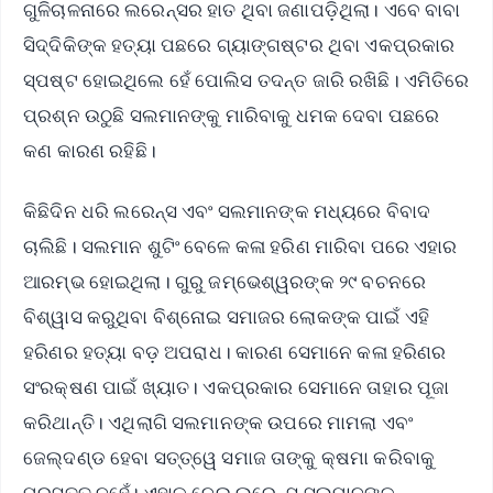
ଗୁଳିଚାଳନାରେ ଲରେନ୍ସର ହାତ ଥିବା ଜଣାପଡ଼ିଥିଲା। ଏବେ ବାବା
ସିଦ୍ଦିକିଙ୍କ ହତ୍ୟା ପଛରେ ଗ୍ୟାଙ୍ଗଷ୍ଟର ଥିବା ଏକପ୍ରକାର
ସ୍ପଷ୍ଟ ହୋଇଥିଲେ ହେଁ ପୋଲିସ ତଦନ୍ତ ଜାରି ରଖିଛି। ଏମିତିରେ
ପ୍ରଶ୍ନ ଉଠୁଛି ସଲମାନଙ୍କୁ ମାରିବାକୁ ଧମକ ଦେବା ପଛରେ
କଣ କାରଣ ରହିଛି।
କିଛିଦିନ ଧରି ଲରେନ୍ସ ଏବଂ ସଲମାନଙ୍କ ମଧ୍ୟରେ ବିବାଦ
ଚାଲିଛି। ସଲମାନ ଶୁଟିଂ ବେଳେ କଳା ହରିଣ ମାରିବା ପରେ ଏହାର
ଆରମ୍ଭ ହୋଇଥିଲା। ଗୁରୁ ଜମ୍ଭେଶ୍ୱରଙ୍କ ୨୯ ବଚନରେ
ବିଶ୍ୱାସ କରୁଥିବା ବିଶ୍ନୋଇ ସମାଜର ଲୋକଙ୍କ ପାଇଁ ଏହି
ହରିଣର ହତ୍ୟା ବଡ଼ ଅପରାଧ। କାରଣ ସେମାନେ କଳା ହରିଣର
ସଂରକ୍ଷଣ ପାଇଁ ଖ୍ୟାତ। ଏକପ୍ରକାର ସେମାନେ ତାହାର ପୂଜା
କରିଥାନ୍ତି। ଏଥିଲାଗି ସଲମାନଙ୍କ ଉପରେ ମାମଲା ଏବଂ
ଜେଲ୍‌ଦଣ୍ଡ ହେବା ସତ୍ତ୍ୱେ ସମାଜ ତାଙ୍କୁ କ୍ଷମା କରିବାକୁ
ପ୍ରସ୍ତୁତ ନୁହେଁ। ଏହାକୁ ନେଇ ଲରେନ୍ସ ସଲମାନଙ୍କୁ