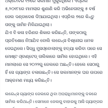
ଅକ୍ଟୋବର ୧୭ରେ ସଲମାନ ମୁକୁଳିଥିଲେ। ଏପ୍ରିଲ
୫,୨୦୧୮ରେ ମାମଲାର ଶୁଣାଣି କରି ଅଭିନେତାଙ୍କୁ ୫ ବର୍ଷ
ଜେଲ ଦଣ୍ଡାଦେଶ ଦିଆଯାଇଥିଲା। ଏପ୍ରିଲ ୭ରେ କିନ୍ତୁ
ତାଙ୍କୁ ଜାମିନ ମିଳିଯାଇଥିଲା।
ଯିଏ ବି କଳା ହରିଣର ଶିକାର କରିଛନ୍ତି, ତାଙ୍କଠାରୁ
ପ୍ରତିଶୋଧ ନିଆଯିବ ବୋଲି ଲରେନ୍ସ ବିଶ୍ନୋଇ ଧମକ
ଦେଇଥିଲେ। ସିଦ୍ଧୁ ମୁସଓ୍ବୋଲାଙ୍କୁ ହତ୍ୟା କରିବା ପରେ ସେ
ମୋଷ୍ଟ ଓ୍ବାଣ୍ଟେଡ୍‌ ତାଲିକାରେ ସାମିଲ ହୋଇଥିଲେ। ଏହି
ମାମଲାରେ ସେ ୨୦୨୨ରୁ ଜେଲରେ ଅଛନ୍ତି। ହେଲେ ସେଠାରୁ
ହିଁ ସେ ଗ୍ୟାଙ୍ଗ ଚଳାଉଛନ୍ତି। ସେ ସଲମାନଙ୍କ ଘର ଉପରେ
ଆକ୍ରମଣ ମଧ୍ୟ କରିଛନ୍ତି।
ଲରେନ୍ସ ଗ୍ୟାଙ୍ଗ ଜେଲରେ ଥିବା ଅପରାଧିମାନଙ୍କୁ ଦଳରେ
ସାମିଲ କରିଥାନ୍ତି। ସେମାନେ ଜେଲରୁ ବାହାରକୁ ଆସି ଗ୍ୟାଙ୍ଗର