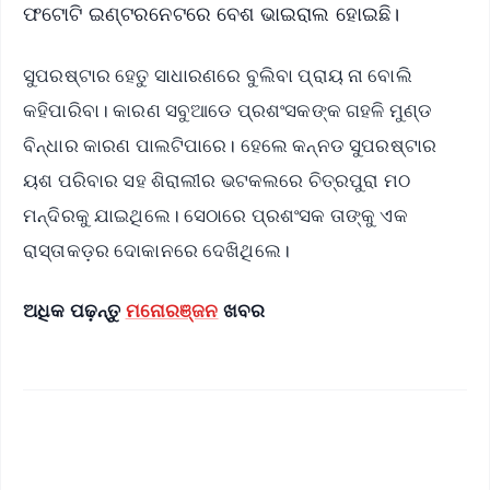
ଫଟୋଟି ଇଣ୍ଟରନେଟରେ ବେଶ ଭାଇରାଲ ହୋଇଛି।
ସୁପରଷ୍ଟାର ହେତୁ ସାଧାରଣରେ ବୁଲିବା ପ୍ରାୟ ନା ବୋଲି
କହିପାରିବା। କାରଣ ସବୁଆଡେ ପ୍ରଶଂସକଙ୍କ ଗହଳି ମୁଣ୍ଡ
ବିନ୍ଧାର କାରଣ ପାଲଟିପାରେ। ହେଲେ କନ୍ନଡ ସୁପରଷ୍ଟାର
ୟଶ ପରିବାର ସହ ଶିରାଲୀର ଭଟକଲରେ ଚିତ୍ରପୁରା ମଠ
ମନ୍ଦିରକୁ ଯାଇଥିଲେ। ସେଠାରେ ପ୍ରଶଂସକ ତାଙ୍କୁ ଏକ
ରାସ୍ତାକଡ଼ର ଦୋକାନରେ ଦେଖିଥିଲେ।
ଅଧିକ ପଢ଼ନ୍ତୁ
ମନୋରଞ୍ଜନ
ଖବର