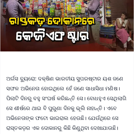
ଅର୍ଗସ ବ୍ୟୁରୋ: ଦକ୍ଷିଣ ଭାରତୀୟ ସୁପରଷ୍ଟାର ୟଶ ଜଣେ
ସଫଳ ଅଭିନେତା ହୋଇଥିଲେ ହେଁ ଜଣେ ସାଧାସିଧା ମଣିଷ।
ପିଲାଟି ଦିନରୁ ବହୁ ସଂଘର୍ଷ କରିଛନ୍ତି ସେ। ବୋଧହୁଏ ସେଥିଲାଗି
ସେ ଶୀର୍ଷରେ ଥାଇ ବି ପୁରୁଣା ଦିନକୁ ଭୂଲି ନାହାନ୍ତି। ଏବେ
ଅଭିନେତାଙ୍କ ଫଟୋ ଭାଇରାଲ ହେଉଛି। ଯେଉଁଥିରେ ସେ
ରାସ୍ତକଡ଼ର ଏକ ଦୋକାନରୁ କିଛି କିଣୁଥିବା ଦେଖାଯାଉଛି।