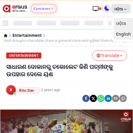
Conclaves
ଓଡ଼ିଆ
ଓଡ଼ିଆ
Argus Agri Vikas
English
Entertainment
Argus Nari Shakti
Yash-bought-chocolates-from-a-general-store-and-gifted-them-to-his-wife
Translate
Argus Education Next
ENTERTAINMENT
ସାଧାରଣ ଦୋକାନରୁ ଚକୋଲେଟ କିଣି ପତ୍ନୀଙ୍କୁ
Argus Health Connect
ଉପହାର ଦେଲେ ୟଶ
Argus Swaad Odisha
R
·
2 years ago
Ritu Das
Argus Chalo Dekhein Apna Desh