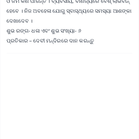
ଓ ଜମି କିଣି ପାରନ୍ତି । ବ୍ୟବସାୟ, ବାଣିଜ୍ୟରେ ବେଶ୍ ଲାଭବାନ୍
ହେବେ । ନିଜ ଅବହେଳା ଯୋଗୁ ସ୍ବାସ୍ଥ୍ୟରେ ସମସ୍ୟା ଆଶଙ୍କା
ଦେଖାଦେବ ।
ଶୁଭ ରଙ୍ଗ- ଧଳା ଏବଂ ଶୁଭ ସଂଖ୍ୟା- ୬
ପ୍ରତିକାର – ଦେବୀ ମନ୍ଦିରରେ ଦାନ କରନ୍ତୁ