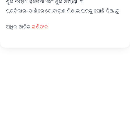
ଶୁଭ ରଙ୍ଗ- ହଳଦିଆ ଏବଂ ଶୁଭ ସଂଖ୍ୟା- ୩
ପ୍ରତିକାର- ପାଣିରେ ଗୋଟାଲୁଣ ମିଶାଇ ଘରକୁ ପୋଛି ଦିଅନ୍ତୁ
ଅଧିକ ଆଜିର
ରାଶିଫଳ