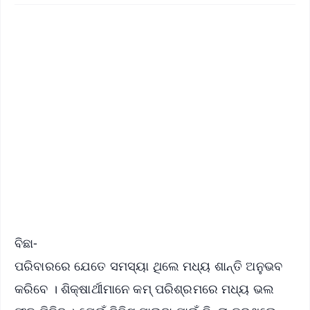
✨
📱 Get Argus News App
📰 60 Word News
🎬 Argus Podcast
📺 Live TV and Breaking News
🔔 Free Notification Alerts
Download Free:
Android - Scan QR
iOS - Scan QR
ବିଛା-
ପରିବାରରେ ଯେତେ ସମସ୍ୟା ଥିଲେ ମଧ୍ୟ ଶାନ୍ତି ଅନୁଭବ
କରିବେ । ଶିକ୍ଷାର୍ଥୀମାନେ କମ୍ ପରିଶ୍ରମରେ ମଧ୍ୟ ଭଲ