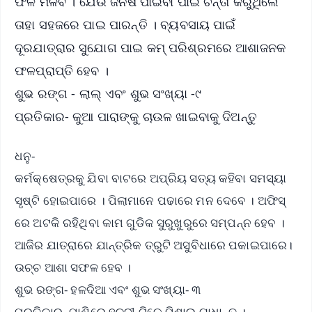
ଫଳ ମିଳିବ । ଯେଉଁ ଜିନିଷ ପାଇବା ପାଇଁ ଚିନ୍ତା କରୁଥିଲେ
ତାହା ସହଜରେ ପାଇ ପାରନ୍ତି । ବ୍ୟବସାୟ ପାଇଁ
ଦୂରଯାତ୍ରାର ସୁଯୋଗ ପାଇ କମ୍ ପରିଶ୍ରମରେ ଆଶାଜନକ
ଫଳପ୍ରାପ୍ତି ହେବ ।
ଶୁଭ ରଙ୍ଗ - ଲାଲ୍ ଏବଂ ଶୁଭ ସଂଖ୍ୟା -୯
ପ୍ରତିକାର- କୁଆ ପାରାଙ୍କୁ ଚାଉଳ ଖାଇବାକୁ ଦିଅନ୍ତୁ
ଧନୁ-
କର୍ମକ୍ଷେତ୍ରକୁ ଯିବା ବାଟରେ ଅପ୍ରିୟ ସତ୍ୟ କହିବା ସମସ୍ୟା
ସୃଷ୍ଟି ହୋଇପାରେ । ପିଲାମାନେ ପଢାରେ ମନ ଦେବେ । ଅଫିସ୍
ରେ ଅଟକି ରହିଥିବା କାମ ଗୁଡିକ ସୁରୁଖୁରୁରେ ସମ୍ପନ୍ନ ହେବ ।
ଆଜିର ଯାତ୍ରାରେ ଯାନ୍ତ୍ରିକ ତ୍ରୁଟି ଅସୁବିଧାରେ ପକାଇପାରେ।
ଉଚ୍ଚ ଆଶା ସଫଳ ହେବ ।
ଶୁଭ ରଙ୍ଗ- ହଳଦିଆ ଏବଂ ଶୁଭ ସଂଖ୍ୟା- ୩
ପ୍ରତିକାର- ପାଣିରେ ହଳଦୀ ଟିକେ ମିଶାଇ ଗାଧାନ୍ତୁ ।