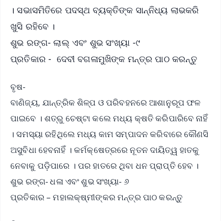
। ସଭାସମିତିରେ ପଦସ୍ଥ ବ୍ୟକ୍ତିଙ୍କ ସାନ୍ନିଧ୍ୟ ଲାଭକରି
ଖୁସି ରହିବେ ।
ଶୁଭ ରଙ୍ଗ- ଲାଲ୍ ଏବଂ ଶୁଭ ସଂଖ୍ୟା -୯
ପ୍ରତିକାର - ଦେବୀ ବଗଳାମୁଖିଙ୍କ ମନ୍ତ୍ର ପାଠ କରନ୍ତୁ
ବୃଷ-
ବାଣିଜ୍ୟ, ଯାନ୍ତ୍ରିକ ଶିଳ୍ପ ଓ ପରିବହନରେ ଆଶାନୁରୂପ ଫଳ
ପାଇବେ । ଶତ୍ରୁ ଚେଷ୍ଟା କଲେ ମଧ୍ୟ କ୍ଷତି କରିପାରିବେ ନାହିଁ
। ସମସ୍ୟା ରହିଥିଲେ ମଧ୍ୟ କାମ ସମ୍ପାଦନ କରିବାରେ କୌଣସି
ଅସୁବିଧା ହେବନାହିଁ । କର୍ମକ୍ଷେତ୍ରରେ ନୂତନ ଦାୟିତ୍ୱ ହାତକୁ
ନେବାକୁ ପଡ଼ିପାରେ । ପର ହାତରେ ଥିବା ଧନ ପ୍ରାପ୍ତି ହେବ ।
ଶୁଭ ରଙ୍ଗ- ଧଳା ଏବଂ ଶୁଭ ସଂଖ୍ୟା- ୬
ପ୍ରତିକାର – ମହାଲକ୍ଷ୍ମୀଙ୍କର ମନ୍ତ୍ର ପାଠ କରନ୍ତୁ