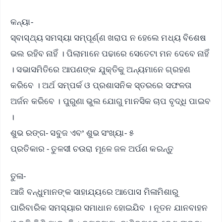
କନ୍ୟା-
ସ୍ବାସ୍ଥ୍ୟ ସମସ୍ୟା ସମ୍ପୂର୍ଣ୍ଣ ଖରାପ ନ ହେଲେ ମଧ୍ୟ ବିଶେଷ
ଭଲ ରହିବ ନାହିଁ । ପିଲାମାନେ ପଢାରେ ସେତେଟା ମନ ଦେବେ ନାହିଁ
। ସଭାସମିତିରେ ଆପଣଙ୍କ ଯୁକ୍ତିକୁ ଅନ୍ୟମାନେ ଗ୍ରହଣ
କରିବେ । ଅର୍ଥ ସମ୍ପର୍କ ଓ ପ୍ରଶାସନିକ ସ୍ତରରେ ସଫଳତା
ଅର୍ଜନ କରିବେ । ପୁରୁଣା ଭୁଲ ଯୋଗୁ ମାନସିକ ଚାପ ବୃଦ୍ଧି ପାଇବ
।
ଶୁଭ ରଙ୍ଗ- ସବୁଜ ଏବଂ ଶୁଭ ସଂଖ୍ୟା- ୫
ପ୍ରତିକାର - ତୁଳସୀ ଚଉରା ମୂଳେ ଜଳ ଅର୍ପଣ କରନ୍ତୁ
ତୁଳା-
ଆଜି ବନ୍ଧୁମାନଙ୍କ ସାହାଯ୍ୟରେ ଆପୋସ ମିଳାମିଶାରୁ
ପାରିବାରିକ ସମସ୍ୟାର ସମାଧାନ ହୋଇଯିବ । ନୂତନ ଯାନବାହନ