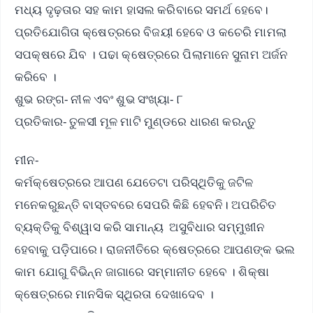
ମଧ୍ୟ ଦୃଢ଼ତାର ସହ କାମ ହାସଲ କରିବାରେ ସମର୍ଥ ହେବେ।
ପ୍ରତିଯୋଗିତା କ୍ଷେତ୍ରରେ ବିଜୟୀ ହେବେ ଓ କଚେରି ମାମଲା
ସପକ୍ଷରେ ଯିବ । ପଢା କ୍ଷେତ୍ରରେ ପିଲାମାନେ ସୁନାମ ଅର୍ଜନ
କରିବେ ।
ଶୁଭ ରଙ୍ଗ- ନୀଳ ଏବଂ ଶୁଭ ସଂଖ୍ୟା- ୮
ପ୍ରତିକାର- ତୁଳସୀ ମୂଳ ମାଟି ମୁଣ୍ଡରେ ଧାରଣ କରନ୍ତୁ
ମୀନ-
କର୍ମକ୍ଷେତ୍ରରେ ଆପଣ ଯେତେଟା ପରିସ୍ଥିତିକୁ ଜଟିଳ
ମନେକରୁଛନ୍ତି ବାସ୍ତବରେ ସେପରି କିଛି ହେବନି। ଅପରିଚିତ
ବ୍ୟକ୍ତିକୁ ବିଶ୍ୱାସ କରି ସାମାନ୍ୟ ଅସୁବିଧାର ସମ୍ମୁଖୀନ
ହେବାକୁ ପଡ଼ିପାରେ। ରାଜନୀତିରେ କ୍ଷେତ୍ରରେ ଆପଣଙ୍କ ଭଲ
କାମ ଯୋଗୁ ବିଭିନ୍ନ ଜାଗାରେ ସମ୍ମାନୀତ ହେବେ । ଶିକ୍ଷା
କ୍ଷେତ୍ରରେ ମାନସିକ ସ୍ଥିରତା ଦେଖାଦେବ ।