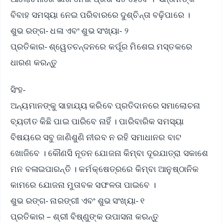
ବିବାହ ସମସ୍ୟା ନେଇ ପରିବାରରେ ଦୁଶ୍ଚିନ୍ତା ବଢ଼ିପାରେ ।
ଶୁଭ ରଙ୍ଗ- ଧଳା ଏବଂ ଶୁଭ ସଂଖ୍ୟା- ୨
ପ୍ରତିକାର- ଶ୍ୱେତଚନ୍ଦନରେ କର୍ପୂର ମିଶେଇ ମସ୍ତକରେ
ଧାରଣ କରନ୍ତୁ
ସିଂହ-
ଅନ୍ୟମାନଙ୍କୁ ସାହାଯ୍ୟ କରିବେ ପ୍ରତିଦାନରେ ସମାଲୋଚନା
ବ୍ୟତୀତ କିଛି ପାଇ ପାରିବେ ନାହିଁ । ପାରିବାରିକ ସମସ୍ୟା
ବିଷୟରେ ସବୁ ଜାଣିଶୁଣି ନୀରବ ନ ରହି ସମାଧାନର ବାଟ
ଖୋଜିବେ । କୌଣସି ନୂତନ ଯୋଜନା କିମ୍ବା ଦୂରଯାତ୍ରା ସକାଶେ
ମନ ବଳାଇପାରନ୍ତି । କର୍ମକ୍ଷେତ୍ରରେ କିମ୍ବା ଆନୁଷ୍ଠାନିକ
କାମରେ ଯୋଜନା ମୁତାବକ ସଫଳତା ପାଇବେ ।
ଶୁଭ ରଙ୍ଗ- ନାରଙ୍ଗୀ ଏବଂ ଶୁଭ ସଂଖ୍ୟା- ୧
ପ୍ରତିକାର – ଶ୍ରୀ ବିଷ୍ଣୁଙ୍କ ଉପାସନା କରନ୍ତୁ