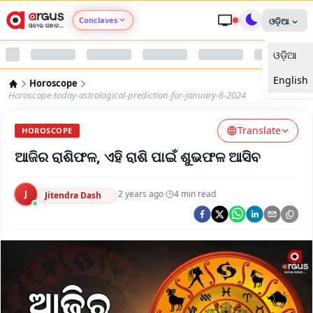
Conclaves
ଓଡ଼ିଆ
ଓଡ଼ିଆ
Argus Agri Vikas
English
Horoscope
Argus Nari Shakti
Horoscope-today-astrological-prediction-for-january-6-2024
Translate
Argus Education Next
HOROSCOPE
ଆଜିର ରାଶିଫଳ, ଏହି ରାଶି ପାଇଁ ଶୁଭଫଳ ଆସିବ
Argus Health Connect
J
·
2 years ago
·
4
min read
Jitendra Dash
Argus Swaad Odisha
Argus Chalo Dekhein Apna Desh