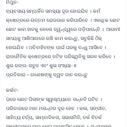
ମିଥୁନ-
ବ୍ୟବସାୟ ସମ୍ପର୍କିତ ସମସ୍ୟା ଦୂର ହୋଇଯିବ । କର୍ମ
କ୍ଷେତ୍ରରେ ଉତ୍ତମ ରୋଜଗାର କରିପାରିବେ । ଏକାଧିକ ଛୋଟ
ଛୋଟ କାମ ହାତକୁ ନେଲେ ଦ୍ୱନ୍ଦ୍ୱରେ ପଡ଼ିପାରନ୍ତି । ଆଗାମୀ
ସମୟକୁ ଆଖିଆଗରେ ରଖି କାମ କରନ୍ତୁ, ସବୁକିଛି ଠିକ୍
ହୋଇଯିବ । ଅବିବାହିତଙ୍କ ପାଇଁ ଘରକୁ ବନ୍ଧୁ ଆସିବେ ।
ରାଜନୈତିକ କ୍ଷେତ୍ରରେ ଜଟିଳ ପରିସ୍ଥିତିକୁ ସରଳ କରିବେ ।
ଶୁଭ ରଙ୍ଗ- ସବୁଜ ଏବଂ ଶୁଭ ସଂଖ୍ୟା- ୫
ପ୍ରତିକାର – ଗଣେଷଙ୍କୁ ଦ୍ୱବ ଦାନ କରନ୍ତୁ
କର୍କଟ-
ଘରେ ଛୋଟ ପିଲାଙ୍କ ସ୍ୱାସ୍ଥ୍ୟରେ ଉନ୍ନତି ଘଟିବ ।
ପରିବାରରେ ମାନ ମନାନ୍ତର ଦୂର ହେବ । କଳା, ସଙ୍ଗୀତ,
ସାହିତ୍ୟ ଚର୍ଚ୍ଚା, ସାମ୍ବାଦିକତା, ସଭାସମିତି, ତର୍କ ବିତର୍କ
ଆଲୋଚନାରେ ଭାଗ ନେଇ ପ୍ରଶଂସିତ ହେବେ । ସନ୍ତାନଙ୍କ