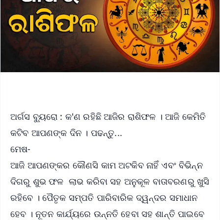
ଅର୍ଗସ ବ୍ୟୁରୋ : କ'ଣ ରହିଛି ଆଜିର ରାଶିଫଳ । ଆଜି କେମିତି
କଟିବ ଆପଣଙ୍କ ଦିନ । ପଢନ୍ତୁ...
ମେଷ-
ଆଜି ଆପଣଙ୍କର କୌଣସି କାମ ଅଟକିବ ନାହିଁ ଏବଂ ବିଭିନ୍ନ
ଦିଗରୁ ଶୁଭ ଫଳ ଲାଭ କରିବା ସହ ଅନୁକୂଳ ବାତାବରଣରୁ ଖୁସି
ରହିବେ । ପୈତୃକ ସମ୍ପତି ପାରିବାରିକ ଦ୍ୱନ୍ଦର ସମାଧାନ
ହେବ । ନୂତନ କାର୍ଯ୍ୟରେ ଉନ୍ନତି ହେବା ସହ ଶାନ୍ତି ପାଇବେ