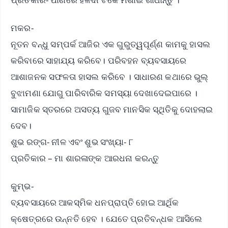
ମକର-
ନୂତନ ବନ୍ଧୁ ସମ୍ପର୍କ ଆଜିର ଏକ ଗୁରୁତ୍ୱପୂର୍ଣ୍ଣ କାମକୁ ହାସଲ
କରିବାରେ ସାହାଯ୍ୟ କରିବେ। ପରିବହନ ବ୍ୟବସାୟରେ
ଆଶାଜନକ ସଫଳତା ହାସଲ କରିବେ । ସାଧାରଣ କଥାରେ ଭୁଲ୍
ବୁଝାମଣା ଯୋଗୁ ପାରିବାରିକ ସମସ୍ୟା ଦେଖାଦେଇପାରେ ।
ସାମାଜିକ ସ୍ତରରେ ଅସତ୍ୟ ଗୁଜବ ମାନସିକ ସ୍ଥିତିକୁ ଦୋହଲାଇ
ଦେବ।
ଶୁଭ ରଙ୍ଗ- ନୀଳ ଏବଂ ଶୁଭ ସଂଖ୍ୟା- ୮
ପ୍ରତିକାର – ମା ଶାରଳାଙ୍କ ଆରଧନା କରନ୍ତୁ
କୁମ୍ଭ-
ବ୍ୟବସାୟରେ ଆକସ୍ମିକ ଧନପ୍ରାପ୍ତି ହୋଇ ଆର୍ଥିକ
କ୍ଷେତ୍ରରେ ଉନ୍ନତି ହେବ । ଯେତେ ପ୍ରତିବନ୍ଧକ ଆସିଲେ