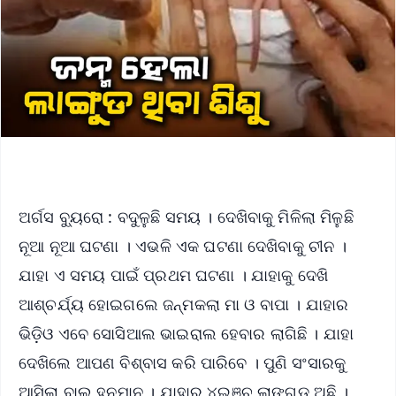
ଅର୍ଗସ ବ୍ୟୁରୋ : ବଦୁଳୁଛି ସମୟ । ଦେଖିବାକୁ ମିଳିଲା ମିଳୁଛି
ନୂଆ ନୂଆ ଘଟଣା । ଏଭଳି ଏକ ଘଟଣା ଦେଖିବାକୁ ଚୀନ ।
ଯାହା ଏ ସମୟ ପାଇଁ ପ୍ରଥମ ଘଟଣା । ଯାହାକୁ ଦେଖି
ଆଶ୍ଚର୍ଯ୍ୟ ହୋଇଗଲେ ଜନ୍ମକଲା ମା ଓ ବାପା । ଯାହାର
ଭିଡ଼ିଓ ଏବେ ସୋସିଆଲ ଭାଇରାଲ ହେବାର ଲାଗିଛି । ଯାହା
ଦେଖିଲେ ଆପଣ ବିଶ୍ବାସ କରି ପାରିବେ । ପୁଣି ସଂସାରକୁ
ଆସିଲା ବାଲ ହନୁମାନ । ଯାହାର ୪ଇଞ୍ଚ ଲାଙ୍ଗୁଡ ଅଛି ।