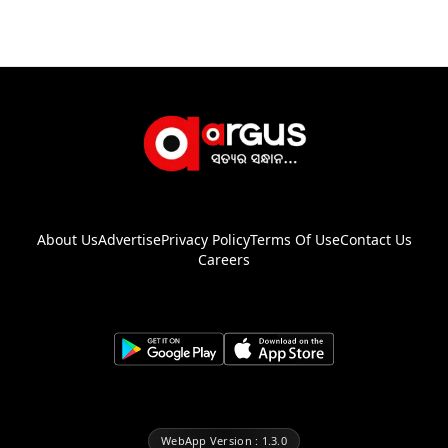
About Us
Advertise
Privacy Policy
Terms Of Use
Contact Us
Careers
WebApp Version : 1.3.0