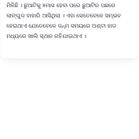
ମିଳିଛି । ଛୁଆଟିକୁ ୫ମାସ ହେବା ପରେ ଛୁଆଟିର ପଛରେ
ଲାଙ୍ଗୁଡ ବାହାରି ଆସିଥିଲା । ଏହା ସେତେବେଳେ ସମ୍ଭବ
ହେଇଥାଏ ଯେତେବେଳେ ଜନ୍ମ ସମୟରେ ଅଣ୍ଟା ହାଡ
ମଧ୍ୟରେ ଖାଲି ସ୍ଥାନ ରହିଯାଇଥାଏ ।