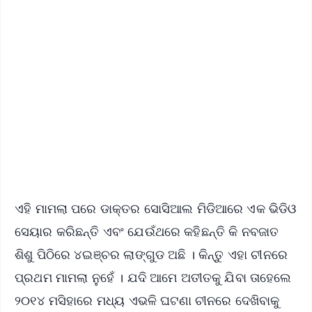
✨
📱 Get Argus News App
📰 60 Word News
🎬 Argus Podcast
📺 Live TV and Breaking News
🔔 Free Notification Alerts
Download Free:
Android - Scan QR
iOS - Scan QR
ଏହି ମାମଲା ପରେ ଡାକ୍ତର ସୋସିଆଲ ମିଡିଆରେ ଏକ ଭିଡିଓ
ସେୟାର କରିଛନ୍ତି ଏବଂ ଯେଉଁଥରେ କହିଛନ୍ତି କି ନବଜାତ
ଶିଶୁ ପିଠିରେ ୪ଇଞ୍ଚର ଲାଙ୍ଗୁଡ ଅଛି । କିନ୍ତୁ ଏହା ଚୀନରେ
ପ୍ରଥମ ମାମଲା ନୁହେଁ । ଯଦି ଆମେ ଅତୀତକୁ ଯିବା ତାହେଲେ
୨୦୧୪ ମସିହାରେ ମଧ୍ୟ ଏଭଳି ଘଟଣା ଚୀନରେ ଦେଖିବାକୁ