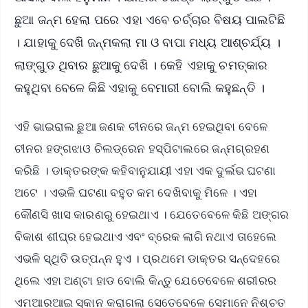
ଛୁଆ ଜନ୍ମ ହେଲା ପରେ ଏହା ଏବେ ଚର୍ଚ୍ଚାର ବିଷୟ ପାଲଟିଛି
। ଯାହାକୁ ଦେଖି ଜନ୍ମକଲା ମା ଓ ବାପା ମଧ୍ୟ ଆଶ୍ଚର୍ଯ୍ୟ ।
ଲାଙ୍ଗୁଡ ଥିବାର ଛୁଆକୁ ଦେଖି । କେହି ଏହାକୁ ଚମତ୍କାର
କହୁଥିବା ବେଳେ କିଛି ଏହାକୁ ବେମାରୀ ବୋଲି କହୁଛନ୍ତି ।
ଏହି ଭାଇରାଲ ଛୁଆ ଜଣକ ଚୀନରେ ଜନ୍ମ ହେଇଥିବା ବେଳେ
ଚୀନର ହଙ୍ଗଝାଓ ଚିଲଡ୍ରେନ ହସ୍ପିଟାଲରେ ଜନ୍ମଗ୍ରହଣ
କରିଛି । ଡାକ୍ତରଙ୍କ କହିବାନୁଯାୟୀ ଏହା ଏକ ଦୁର୍ଲଭ ଘଟଣା
ଅଟେ । ଏଭଳି ଘଟଣା ବହୁତ କମ ଦେଖିବାକୁ ମିଳେ । ଏହା
କୌଣସି ଖାସ କାରଣରୁ ହେଇଥାଏ । ଯେତେବେଳେ କିଛି ଅଙ୍ଗର
ବିକାଶ ଶୀଘ୍ର ହେଇଥାଏ ଏବଂ ବ୍ରେକ ଲାଗି ନଥାଏ ତାହେଲେ
ଏଭଳି ସ୍ଥିତି ଉତ୍ପନ୍ନ ହୁଏ । ପ୍ରଥମେ ଡାକ୍ତର ସନ୍ଦେହରେ
ଥିଲେ ଏହା ଅଣ୍ଟା ହାଡ ବୋଲି କିନ୍ତୁ ଯେତେବେଳେ ଶରୀରର
ଏମଆରଆଇ ସ୍କାନ କରାଗଲା ସେତେବେଳେ ସେମାନେ ନିଶ୍ଚତ