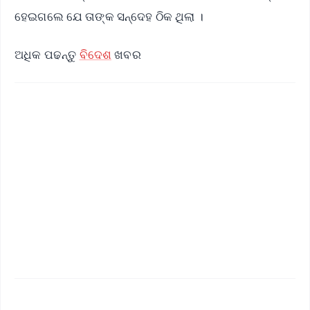
ହେଇଗଲେ ଯେ ତାଙ୍କ ସନ୍ଦେହ ଠିକ ଥିଲା ।
ଅଧିକ ପଢନ୍ତୁ
ବିଦେଶ
ଖବର