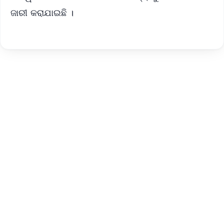
ଜାରୀ କରାଯାଇଛି ।