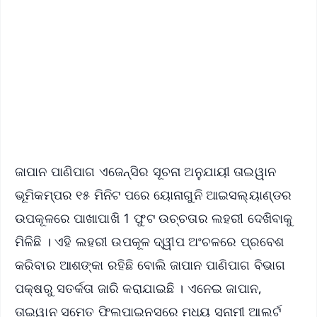
📰 60 Word News
🎬 Argus Podcast
📺 Live TV and Breaking News
🔔 Free Notification Alerts
Download Free:
Android - Scan QR
iOS - Scan QR
ଜାପାନ ପାଣିପାଗ ଏଜେନ୍ସିର ସୂଚନା ଅନୁଯାୟୀ ତାଇୱାନ
ଭୂମିକମ୍ପର ୧୫ ମିନିଟ ପରେ ୟୋନାଗୁନି ଆଇସଲ୍ୟାଣ୍ଡର
ଉପକୂଳରେ ପାଖାପାଖି 1 ଫୁଟ ଉଚ୍ଚତାର ଲହରୀ ଦେଖିବାକୁ
ମିଳିଛି । ଏହି ଲହରୀ ଉପକୂଳ ଦ୍ୱୀପ ଅଂଚଳରେ ପ୍ରବେଶ
କରିବାର ଆଶଙ୍କା ରହିଛି ବୋଲି ଜାପାନ ପାଣିପାଗ ବିଭାଗ
ପକ୍ଷରୁ ସତର୍କତା ଜାରି କରାଯାଇଛି । ଏନେଇ ଜାପାନ,
ତାଇୱାନ ସମେତ ଫିଲପାଇନସରେ ମଧ୍ୟ ସୁନାମୀ ଆଲର୍ଟ