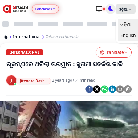
Conclaves
ଓଡ଼ିଆ
ଓଡ଼ିଆ
Argus Agri Vikas
English
International
Taiwan-earthquake
Argus Nari Shakti
Translate
INTERNATIONAL
Argus Education Next
ଭୂକମ୍ପରେ ଥରିଲା ତାଇୱାନ : ସୁନାମୀ ସତର୍କତା ଜାରି
Argus Health Connect
J
·
2 years ago
·
1
min read
Jitendra Dash
Argus Swaad Odisha
Argus Chalo Dekhein Apna Desh