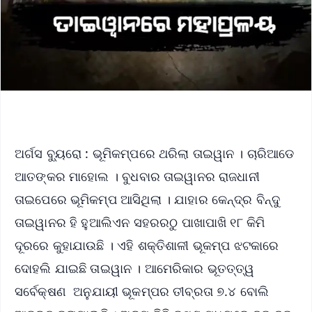
ଅର୍ଗସ ବ୍ୟୁରୋ : ଭୂମିକମ୍ପରେ ଥରିଲା ତାଇୱାନ । ଚାରିଆଡେ
ଆତଙ୍କର ମାହୋଲ । ବୁଧବାର ତାଇୱାନର ରାଜଧାନୀ
ତାଇପେରେ ଭୂମିକମ୍ପ ଆସିଥିଲା । ଯାହାର କେନ୍ଦ୍ର ବିନ୍ଦୁ
ତାଇୱାନର ହି ହୁଆଲିଏନ ସହରରଠୁ ପାଖାପାଖି ୧୮ କିମି
ଦୂରରେ କୁହାଯାଉଛି । ଏହି ଶକ୍ତିଶାଳୀ ଭୂକମ୍ପ ଝଟକାରେ
ଦୋହଲି ଯାଇଛି ତାଇୱାନ । ଆମେରିକାର ଭୂତତ୍ତ୍ୱ
ସର୍ବେକ୍ଷଣ ଅନୁଯାୟୀ ଭୂକମ୍ପର ତୀବ୍ରତା ୭.୪ ବୋଲି