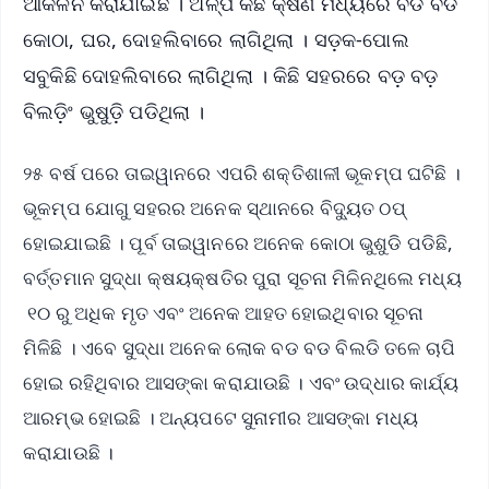
ଆକଳନ କରାଯାଇଛି । ଅଳ୍ପ କିଛି କ୍ଷଣ ମଧ୍ୟରେ ବଡ ବଡ
କୋଠା, ଘର, ଦୋହଲିବାରେ ଲାଗିଥିଲା । ସଡ଼କ-ପୋଲ
ସବୁକିଛି ଦୋହଲିବାରେ ଲାଗିଥିଲା । କିଛି ସହରରେ ବଡ଼ ବଡ଼
ବିଲଡ଼ିଂ ଭୁଷୁଡ଼ି ପଡିଥିଲା ।
୨୫ ବର୍ଷ ପରେ ତାଇୱାନରେ ଏପରି ଶକ୍ତିଶାଳୀ ଭୂକମ୍ପ ଘଟିଛି ।
ଭୂକମ୍ପ ଯୋଗୁ ସହରର ଅନେକ ସ୍ଥାନରେ ବିଦ୍ୟୁତ ଠପ୍‌
ହୋଇଯାଇଛି । ପୂର୍ବ ତାଇୱାନରେ ଅନେକ କୋଠା ଭୁଶୁଡି ପଡିଛି,
ବର୍ତ୍ତମାନ ସୁଦ୍ଧା କ୍ଷୟକ୍ଷତିର ପୁରା ସୂଚନା ମିଳିନଥିଲେ ମଧ୍ୟ
୧୦ ରୁ ଅଧିକ ମୃତ ଏବଂ ଅନେକ ଆହତ ହୋଇଥିବାର ସୂଚନା
ମିଳିଛି । ଏବେ ସୁଦ୍ଧା ଅନେକ ଲୋକ ବଡ ବଡ ବିଲଡି ତଳେ ଚାପି
ହୋଇ ରହିଥିବାର ଆସଙ୍କା କରାଯାଉଛି । ଏବଂ ଉଦ୍ଧାର କାର୍ଯ୍ୟ
ଆରମ୍ଭ ହୋଇଛି । ଅନ୍ୟପଟେ ସୁନାମୀର ଆସଙ୍କା ମଧ୍ୟ
କରାଯାଉଛି ।