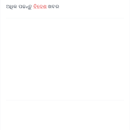
ଅଧିକ ପଢନ୍ତୁ
ବିଦେଶ
ଖବର
✨
📱 Get Argus News App