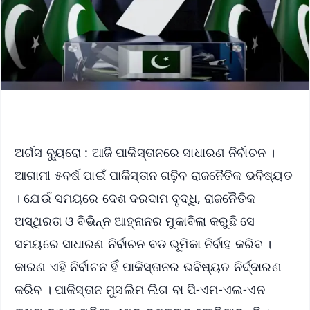
ଅର୍ଗସ ବ୍ୟୁରୋ : ଆଜି ପାକିସ୍ତାନରେ ସାଧାରଣ ନିର୍ବାଚନ ।
ଆଗାମୀ ୫ବର୍ଷ ପାଇଁ ପାକିସ୍ତାନ ଗଢ଼ିବ ରାଜନୈତିକ ଭବିଷ୍ୟତ
। ଯେଉଁ ସମୟରେ ଦେଶ ଦରଦାମ ବୃଦ୍ଧି, ରାଜନୈତିକ
ଅସ୍ଥିରତା ଓ ବିଭିନ୍ନ ଆହ୍ନାନର ମୁକାବିଲା କରୁଛି ସେ
ସମୟରେ ସାଧାରଣ ନିର୍ବାଚନ ବଡ ଭୂମିକା ନିର୍ବାହ କରିବ ।
କାରଣ ଏହି ନିର୍ବାଚନ ହିଁ ପାକିସ୍ତାନର ଭବିଷ୍ୟତ ନିର୍ଦ୍ଦାରଣ
କରିବ । ପାକିସ୍ତାନ ମୁସଲିମ ଲିଗ ବା ପି-ଏମ-ଏଲ-ଏନ