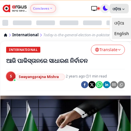
Conclaves
ଓଡ଼ିଆ
ଓଡ଼ିଆ
Argus Agri Vikas
English
International
Today-is-the-general-election-in-pakistan
Argus Nari Shakti
Translate
INTERNATIONAL
Argus Education Next
ଆଜି ପାକିସ୍ତାନରେ ସାଧାରଣ ନିର୍ବାଚନ
Argus Health Connect
S
·
2 years ago
·
1
min read
Swayangprajna Mishra
Argus Swaad Odisha
Argus Chalo Dekhein Apna Desh