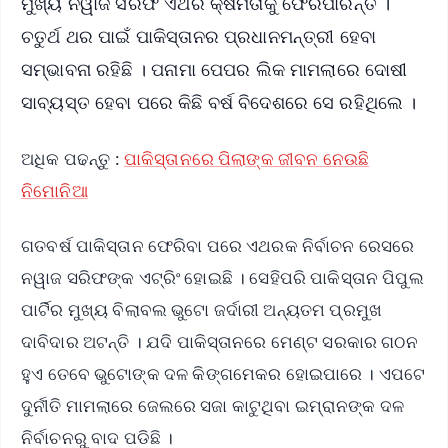
ମୁଖ୍ୟ ନୱାଜ ସରିଫ ଏଥର କ୍ଷମତାକୁ ଫେରିପାରନ୍ତି ।
ଚତୁର୍ଥ ଥର ପାଇଁ ପାକିସ୍ତାନର ପ୍ରଧାନମନ୍ତ୍ରୀ ହେବା
ସମ୍ଭାବନା ରହିଛି । ପନାମା ପେପର ଲିକ ମାମଲାରେ ଦୋଷୀ
ସାବ୍ୟସ୍ତ ହେବା ପରେ କିଛି ବର୍ଷ ବିଦେଶରେ ସେ ରହିଥିଲେ ।
ଅଧିକ ପଢନ୍ତୁ :
ପାକିସ୍ତାନରେ ପିଲାଙ୍କ ଜୀବନ ନେଉଛି
ନିମୋନିଆ
ଗତବର୍ଷ ପାକିସ୍ତାନ ଫେରିବା ପରେ ଏଥରକ ନିର୍ବାଚନ ରେସରେ
ନୱାଜ ସରିଫଙ୍କ ଏଟ୍ରିଂ ହୋଇଛି । ସେହିପରି ପାକିସ୍ତାନ ପିପୁଲ
ପାର୍ଟିର ମୁଖ୍ୟ ବିଲାବଲ ଭୁଟୋ ଜର୍ଦାରୀ ଅନ୍ୟତମ ପ୍ରମୁଖ
ଦାବିଦାର ଅଟନ୍ତି । ଯଦି ପାକିସ୍ତାନରେ ମେଣ୍ଟ ସରକାର ଗଠନ
ହୁଏ ତେବେ ଭୁଟୋଙ୍କ ଦଳ କିଙ୍ଗମେକର ହୋଇପାରେ । ଏପଟେ
ଦୁର୍ନୀତି ମାମଲାରେ ଜେଲରେ ସଜା କାଟୁଥିବା ଇମ୍ରାନଙ୍କ ଦଳ
ନିର୍ବାଚନରୁ ବାଦ ପଡିଛି ।