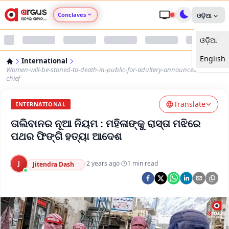
Conclaves
ଓଡ଼ିଆ
ଓଡ଼ିଆ
Argus Agri Vikas
English
International
Argus Nari Shakti
Women-will-be-stoned-to-death-in-public-for-adultery-announces-taliban-
chief
Argus Education Next
Translate
INTERNATIONAL
ତାଲିବାନର ନୂଆ ନିୟମ : ମହିଳାଙ୍କୁ ରାସ୍ତା ମଝିରେ
Argus Health Connect
ପଥର ଫିଙ୍ଗି ହତ୍ୟା ଆଦେଶ
Argus Swaad Odisha
J
·
2 years ago
·
1
min read
Jitendra Dash
Argus Chalo Dekhein Apna Desh