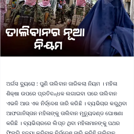
ଅର୍ଗସ ବ୍ୟୁରୋ : ପୁଣି ତାଲିବାନ ଜାରିକଲା ନିୟମ । ମହିଳା
ଶିକ୍ଷା ଉପରେ ପ୍ରତିବନ୍ଧକ ଲଗାଇବା ପରେ ତାଲିବାନ
ଏଭଳି ଆଉ ଏକ ନିର୍ଦ୍ଦେଶ ଜାରି କରିଛି । ବ୍ୟଭିଚାର କରୁଥିବା
ଆଫଗାନିସ୍ତାନ ମହିଳାଙ୍କୁ ତାଲିବାନ ମୃତ୍ୟୁଦଣ୍ଡ ଘୋଷଣା
କରିଛି । ବ୍ୟଭିଚାରରେ ଲିପ୍ତ ଥିବା ମହିଳାମାନଙ୍କୁ ପଥର
ଫିଙ୍ଗି ହତ୍ୟା କରିବାକୁ ନିର୍ଦ୍ଦେଶ ଜାରି କରିଛି ତାଲିବାନ