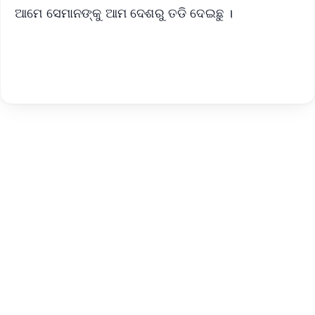
ଆମେ ସେମାନଙ୍କୁ ଆମ ଦେଶରୁ ତଡି ଦେଇଛୁ ।