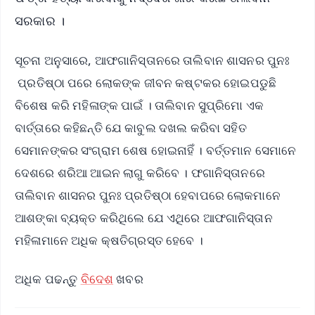
ସରକାର ।
ସୂଚନା ଅନୁସାରେ, ଆଫଗାନିସ୍ତାନରେ ତାଲିବାନ ଶାସନର ପୁନଃ
ପ୍ରତିଷ୍ଠା ପରେ ଲୋକଙ୍କ ଜୀବନ କଷ୍ଟକର ହୋଇପଡୁଛି
ବିଶେଷ କରି ମହିଳାଙ୍କ ପାଇଁ । ତାଲିବାନ ସୁପ୍ରିମୋ ଏକ
ବାର୍ତ୍ତାରେ କହିଛନ୍ତି ଯେ କାବୁଲ ଦଖଲ କରିବା ସହିତ
ସେମାନଙ୍କର ସଂଗ୍ରାମ ଶେଷ ହୋଇନାହିଁ । ବର୍ତ୍ତମାନ ସେମାନେ
ଦେଶରେ ଶରିଆ ଆଇନ ଲାଗୁ କରିବେ । ଫଗାନିସ୍ତାନରେ
ତାଲିବାନ ଶାସନର ପୁନଃ ପ୍ରତିଷ୍ଠା ହେବାପରେ ଲୋକମାନେ
ଆଶଙ୍କା ବ୍ୟକ୍ତ କରିଥିଲେ ଯେ ଏଥିରେ ଆଫଗାନିସ୍ତାନ
ମହିଳାମାନେ ଅଧିକ କ୍ଷତିଗ୍ରସ୍ତ ହେବେ ।
ଅଧିକ ପଢନ୍ତୁ
ବିଦେଶ
ଖବର