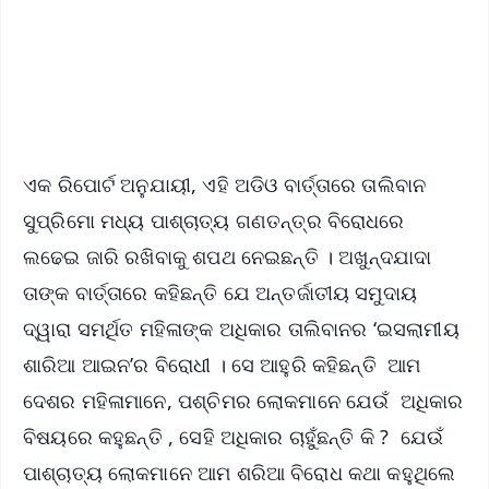
Download Free:
Android - Scan QR
iOS - Scan QR
ଏକ ରିପୋର୍ଟ ଅନୁଯାୟୀ, ଏହି ଅଡିଓ ବାର୍ତ୍ତାରେ ତାଲିବାନ
ସୁପ୍ରିମୋ ମଧ୍ୟ ପାଶ୍ଚାତ୍ୟ ଗଣତନ୍ତ୍ର ବିରୋଧରେ
ଲଢେଇ ଜାରି ରଖିବାକୁ ଶପଥ ନେଇଛନ୍ତି । ଅଖୁନ୍ଦଯାଦା
ତାଙ୍କ ବାର୍ତ୍ତାରେ କହିଛନ୍ତି ଯେ ଅନ୍ତର୍ଜାତୀୟ ସମୁଦାୟ
ଦ୍ୱାରା ସମର୍ଥିତ ମହିଳାଙ୍କ ଅଧିକାର ତାଲିବାନର ‘ଇସଲାମୀୟ
ଶାରିଆ ଆଇନ’ର ବିରୋଧୀ । ସେ ଆହୁରି କହିଛନ୍ତି ଆମ
ଦେଶର ମହିଳାମାନେ, ପଶ୍ଚିମର ଲୋକମାନେ ଯେଉଁ ଅଧିକାର
ବିଷୟରେ କହୁଛନ୍ତି , ସେହି ଅଧିକାର ଚାହୁଁଛନ୍ତି କି ? ଯେଉଁ
ପାଶ୍ଚାତ୍ୟ ଲୋକମାନେ ଆମ ଶରିଆ ବିରୋଧ କଥା କହୁଥିଲେ