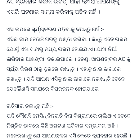
AC ବ୍ୟବହାର କରିବା ଉଚିତ୍, ଯାହା ଦ୍ଵାରା ଆପଣଙ୍କୁ
ଏପରି ଘଟଣାର ସାମ୍ନା କରିବାକୁ ପଡିବ ନାହିଁ ।
ଏସି ଉପରେ ସୂର୍ଯ୍ୟକିରଣ ପଡ଼ିବାକୁ ଦିଅନ୍ତୁ ନାହିଁ :-
ଏସିର କାମ ହେଉଛି ଘରକୁ ଥଣ୍ଡା କରିବା । କିନ୍ତୁ ଏତେ ଗରମ
ଯୋଗୁଁ ଏହା ବାହାରୁ ମଧ୍ୟ ଗରମ ହୋଇଯାଏ। ଯାହା ନିଆଁ
ଲାଗିବାର ଆଶଙ୍କା ବଢାଇପାରେ । ତେଣୁ, ଆପଣଙ୍କର AC କୁ
ସୂର୍ଯ୍ୟ କିରଣ ଠାରୁ ଦୂରରେ ରଖନ୍ତୁ । ଏହାକୁ ଛାଇ ଜାଗାରେ
ରଖନ୍ତୁ । ଯଦି ଆପଣ ଏସିକୁ ଛାଇ ଜାଗାରେ ନରଖନ୍ତି ତେବେ
ଯେକୌଣସି ସମୟରେ ବିପଜ୍ଜନକ ହୋଇପାରେ
ରାତିସାରା ଚଲାନ୍ତୁ ନାହିଁ :-
ଯଦି କୌଣସି ମେସିନ୍ ଦିନରାତି ବିନା ବିଶ୍ରାମରେ ଚାଲିଥାଏ ତେବେ
ନିଶ୍ଚିତ ଭାବରେ କିଛି ଅଘଟଣ ଘଟିବାର ସମ୍ଭାବନା ଅଛି ।
ମନେରଖନ୍ତୁ ଯେ ଆପଣଙ୍କର ଏସି କେତେ ବ୍ୟବହାର ହେଉଛି ।