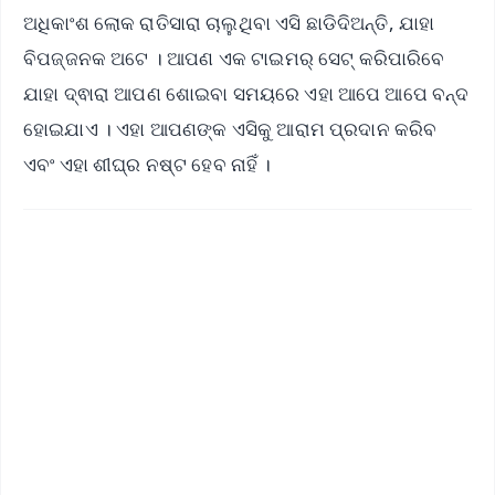
ଅଧିକାଂଶ ଲୋକ ରାତିସାରା ଚାଲୁଥିବା ଏସି ଛାଡିଦିଅନ୍ତି, ଯାହା
ବିପଜ୍ଜନକ ଅଟେ । ଆପଣ ଏକ ଟାଇମର୍ ସେଟ୍ କରିପାରିବେ
ଯାହା ଦ୍ଵାରା ଆପଣ ଶୋଇବା ସମୟରେ ଏହା ଆପେ ଆପେ ବନ୍ଦ
ହୋଇଯାଏ । ଏହା ଆପଣଙ୍କ ଏସିକୁ ଆରାମ ପ୍ରଦାନ କରିବ
ଏବଂ ଏହା ଶୀଘ୍ର ନଷ୍ଟ ହେବ ନାହିଁ ।