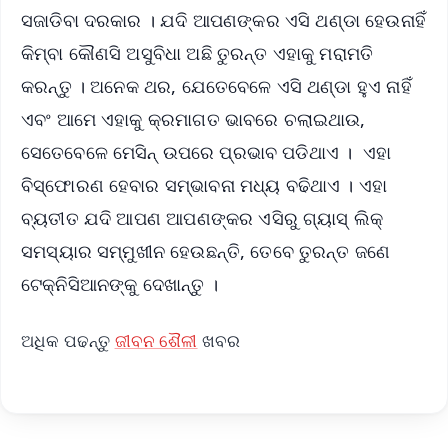
ସଜାଡିବା ଦରକାର । ଯଦି ଆପଣଙ୍କର ଏସି ଥଣ୍ଡା ହେଉନାହିଁ
କିମ୍ବା କୌଣସି ଅସୁବିଧା ଅଛି ତୁରନ୍ତ ଏହାକୁ ମରାମତି
କରନ୍ତୁ । ଅନେକ ଥର, ଯେତେବେଳେ ଏସି ଥଣ୍ଡା ହୁଏ ନାହିଁ
ଏବଂ ଆମେ ଏହାକୁ କ୍ରମାଗତ ଭାବରେ ଚଲାଇଥାଉ,
ସେତେବେଳେ ମେସିନ୍ ଉପରେ ପ୍ରଭାବ ପଡିଥାଏ । ଏହା
ବିସ୍ଫୋରଣ ହେବାର ସମ୍ଭାବନା ମଧ୍ୟ ବଢିଥାଏ । ଏହା
ବ୍ୟତୀତ ଯଦି ଆପଣ ଆପଣଙ୍କର ଏସିରୁ ଗ୍ୟାସ୍ ଲିକ୍
ସମସ୍ୟାର ସମ୍ମୁଖୀନ ହେଉଛନ୍ତି, ତେବେ ତୁରନ୍ତ ଜଣେ
ଟେକ୍ନିସିଆନଙ୍କୁ ଦେଖାନ୍ତୁ ।
ଅଧିକ ପଢନ୍ତୁ
ଜୀବନ ଶୈଳୀ
ଖବର