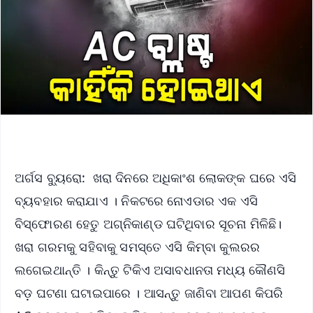
ଅର୍ଗସ ବ୍ୟୁରୋ: ଖରା ଦିନରେ ଅଧିକାଂଶ ଲୋକଙ୍କ ଘରେ ଏସି
ବ୍ୟବହାର କରାଯାଏ । ନିକଟରେ ନୋଏଡାର ଏକ ଏସି
ବିସ୍ଫୋରଣ ହେତୁ ଅଗ୍ନିକାଣ୍ଡ ଘଟିଥିବାର ସୂଚନା ମିଳିଛି।
ଖରା ଗରମକୁ ସହିବାକୁ ସମସ୍ତେ ଏସି କିମ୍ବା କୁଲରର
ଲଗେଇଥାନ୍ତି । କିନ୍ତୁ ଟିକିଏ ଅସାବଧାନତା ମଧ୍ୟ କୌଣସି
ବଡ଼ ଘଟଣା ଘଟାଇପାରେ । ଆସନ୍ତୁ ଜାଣିବା ଆପଣ କିପରି