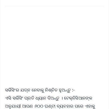
✨
📱 Get Argus News App
📰 60 Word News
🎬 Argus Podcast
📺 Live TV and Breaking News
🔔 Free Notification Alerts
Download Free:
Android - Scan QR
iOS - Scan QR
ସର୍ଭିସିଂର ଯତ୍ନ ନେବାକୁ ନିଶ୍ଚିତ ହୁଅନ୍ତୁ :-
ଏସି ସର୍ଭିସିଂ ପ୍ରତି ଧ୍ୟାନ ଦିଅନ୍ତୁ । ଟେକ୍ନିସିଆନଙ୍କ
ଅନୁଯାୟୀ ଆପଣ ୬୦୦ ଘଣ୍ଟା ବ୍ୟବହାର ପରେ ଏହାକୁ