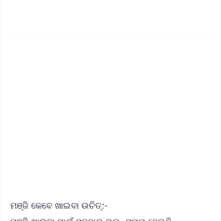
✨
📱 Get Argus News App
📰 60 Word News
🎬 Argus Podcast
📺 Live TV and Breaking News
🔔 Free Notification Alerts
Download Free:
Android - Scan QR
iOS - Scan QR
ମଞ୍ଜି କେବେ ଖାଇବା ଉଚିତ୍:-