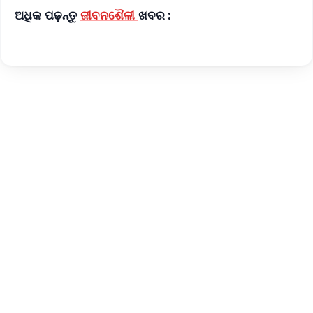
ଅଧିକ ପଢ଼ନ୍ତୁ
ଜୀବନଶୈଳୀ
ଖବର :