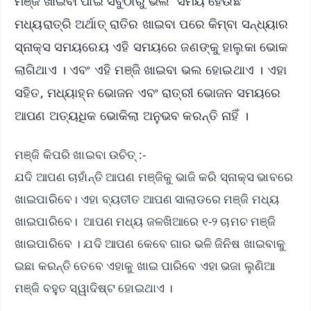
ମଞ୍ଜି ଖାଇବା ପାଇଁ ସବୁଠାରୁ ଭଲ ସମୟ ହେଉଛି
ମଧ୍ୟରାତ୍ରି ଅର୍ଥାତ୍ ରାତିର ଖାଇବା ପରେ କିମ୍ବା ସନ୍ଧ୍ୟାର
ସ୍ନାକ୍ସ ସମୟରେୟ ଏହି ସମୟରେ ଜଣଙ୍କୁ ହାଲୁକା ଭୋକ
ଲାଗିଥାଏ । ଏବଂ ଏହି ମଞ୍ଜି ଖାଇବା ଭଲ ହୋଇଥାଏ । ଏହା
ସହିତ, ମଧ୍ୟାହ୍ନ ଭୋଜନ ଏବଂ ରାତ୍ରୀ ଭୋଜନ ସମୟରେ
ଆପଣ ଅତ୍ୟଧିକ ଭୋକିଲା ଅନୁଭବ କରନ୍ତି ନାହିଁ ।
ମଞ୍ଜି କିପରି ଖାଇବା ଉଚିତ୍ :-
ଯଦି ଆପଣ ଚାହାଁନ୍ତି ଆପଣ ମଞ୍ଜିକୁ ଭାଜି କରି ସ୍ନାକ୍ସ ଭାବରେ
ଖାଇପାରିବେ। ଏହା ବ୍ୟତୀତ ଆପଣ ସାଲାଡରେ ମଞ୍ଜି ମଧ୍ୟ
ଖାଇପାରିବେ। ଆପଣ ମଧ୍ୟ ଜଳଖିଆରେ ୧-୨ ଚାମଚ ମଞ୍ଜି
ଖାଇପାରିବେ । ଯଦି ଆପଣ କେବେ ଗାର ଭଳି ଜିନିଷ ଖାଇବାକୁ
ଇଛା କରନ୍ତି ତେବେ ଏହାକୁ ଖାଇ ପାରିବେ ଏହା ଭଜା ଲୁଣିଆ
ମଞ୍ଜି ବହୁତ ସ୍ୱାଦିଷ୍ଟ ହୋଇଥାଏ ।