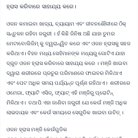
ହ୍ରାସ କରିବାରେ ସାହାଯ୍ୟ କରେ।
ଓଜନ କମାଇବା ଖାଦ୍ୟ, ବ୍ୟାୟାମ ଏବଂ ଜୀବନଶୌଳୀରେ ଠିକ୍
ସନ୍ତୁଳନ ରହିବା ଜରୁରୀ । ହଁ କିଛି ଜିନିଷ ଅଛି ଯାହା ତୁମର
ମେଟାବୋଲିଜିମ୍ କୁ ତ୍ୱରାନ୍ୱିତ କରେ ଏବଂ ଓଜନ ହ୍ରାସକୁ ସହଜ
କରିଥାଏ। ବିହନ ମଧ୍ୟ ସେହିମାନଙ୍କ ମଧ୍ୟରୁ ଗୋଟିଏ ଯାହା
ଦ୍ରୁତ ଓଜନ ହ୍ରାସ କରିବାରେ ସାହାଯ୍ୟ କରେ । ମଞ୍ଜି ଖାଇବା
ଦ୍ୱାରା ଶରୀରରେ ପ୍ରଚୁର ପରିମାଣରେ ଫାଇବର ମିଳିଥାଏ
ଏବଂ ପେଟ ଅଧିକ ସମୟ ପର୍ଯ୍ୟନ୍ତ ପୂର୍ଣ୍ଣ ରହିଥାଏ। ଶରୀରରେ
ଓମେଗା, ଫ୍ୟାଟି ଏସିଡ୍, ଫ୍ୟାଟ୍ ଏହି ମଞ୍ଜିରୁ ପ୍ରୋଟିନ୍
ମିଳିଥାଏ। ତଥାପି ଏହା ଜାଣିବା ଜରୁରୀ ଯେ କେଉଁ ମଞ୍ଜି ଅଧିକ
ଲାଭଦାୟକ ଏବଂ କେଉଁ ସମୟରେ ସେଗୁଡିକ ଖାଇବା ଉଚିତ୍ ।
ଓଜନ ହ୍ରାସ ମଞ୍ଜି କେଉଁଗୁଡିକ