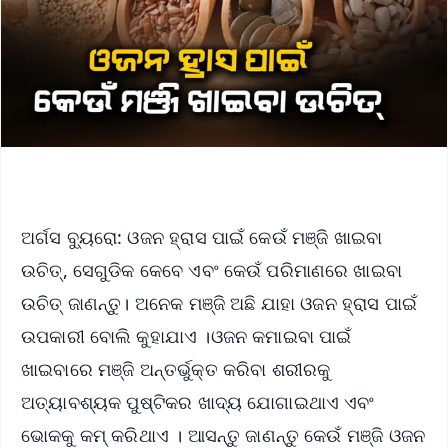
ଅର୍ଗସ ବ୍ୟୁରୋ: ଓଜନ ହ୍ରାସ ପାଇଁ କେଉଁ ମଞ୍ଜି ଖାଇବା
ଉଚିତ୍, ସେଗୁଡିକ କେବେ ଏବଂ କେଉଁ ପରିମାଣରେ ଖାଇବା
ଉଚିତ୍ ଜାଣନ୍ତୁ। ଅନେକ ମଞ୍ଜି ଅଛି ଯାହା ଓଜନ ହ୍ରାସ ପାଇଁ
ଉପକାରୀ ବୋଲି କୁହାଯାଏ ।ଓଜନ କମାଇବା ପାଇଁ
ଖାଇବାରେ ମଞ୍ଜି ଅନ୍ତର୍ଭୁକ୍ତ କରିବା ଶରୀରକୁ
ଅତ୍ୟାବଶ୍ୟକ ପୁଷ୍ଟିକର ଖାଦ୍ୟ ଯୋଗାଇଥାଏ ଏବଂ
ଭୋକକୁ କମ୍ କରିଥାଏ । ଆସନ୍ତୁ ଜାଣନ୍ତୁ କେଉଁ ମଞ୍ଜି ଓଜନ