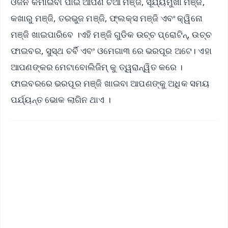
ଓଜନ କମାଇବା ପାଇଁ ଆପଣ ଚିଆ ମଞ୍ଜି, ସୂର୍ଯ୍ୟମୁଖୀ ମଞ୍ଜି,
କଖାରୁ ମଞ୍ଜି, ତରଭୁଜ ମଞ୍ଜି, ଫ୍ଲକ୍ସ ମଞ୍ଜି ଏବଂ କ୍ୱିନୋ
ମଞ୍ଜି ଖାଇପାରିବେ ।ଏହି ମଞ୍ଜି ଗୁଡିକ ଉଚ୍ଚ ପ୍ରୋଟିନ୍, ଉଚ୍ଚ
ଫାଇବର, ସୁସ୍ଥ ଚର୍ବି ଏବଂ ଓମେଗା୩ ରେ ଭରପୂର ଅଟେ। ଏହା
ଆପଣଙ୍କର ମେଟାବୋଲିଜିମ୍ କୁ ତ୍ୱରାନ୍ୱିତ କରେ ।
ଫାଇବରରେ ଭରପୂର ମଞ୍ଜି ଖାଇବା ଆପଣଙ୍କୁ ଅଧିକ ସମୟ
ପର୍ଯ୍ୟନ୍ତ ଭୋକ ଲାଗିନ ଥାଏ ।