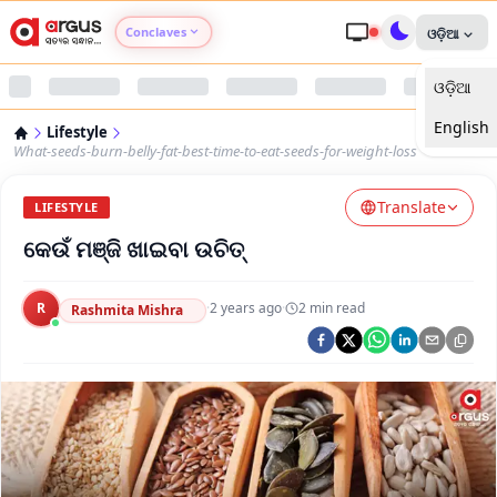
Conclaves
ଓଡ଼ିଆ
ଓଡ଼ିଆ
Argus Agri Vikas
English
Lifestyle
Argus Nari Shakti
What-seeds-burn-belly-fat-best-time-to-eat-seeds-for-weight-loss
Translate
Argus Education Next
LIFESTYLE
କେଉଁ ମଞ୍ଜି ଖାଇବା ଉଚିତ୍
Argus Health Connect
R
·
2 years ago
·
2
min read
Rashmita Mishra
Argus Swaad Odisha
Argus Chalo Dekhein Apna Desh