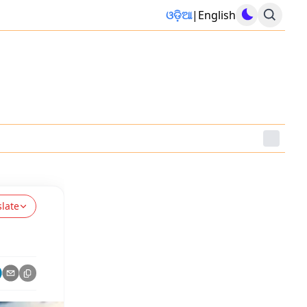
ଓଡ଼ିଆ
|
English
slate