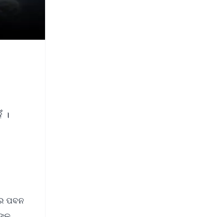
ଁ ।
ି
ଗରେ ପବନ
୍କୁ