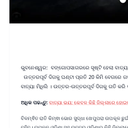
ଭୁବନେଶ୍ୱର: ବଙ୍ଗୋପସାଗରରେ ସୃଷ୍ଟି ହେଲା ବାତ୍ୟା ମ
ଉତ୍ତରପୂର୍ବ ଦିଗକୁ ଘଣ୍ଟା ପ୍ରତି 20 କିମି ବେଗରେ ଗତି
ବାତ୍ୟା ମିଧିଲି । ଉତ୍ତର-ଉତ୍ତରପୂର୍ବ ଦିଗକୁ ଗତି କରି
ଅଧିକ ପଢନ୍ତୁ:
ବାତ୍ୟା ଭୟ: କେବଳ କିଛି ଜିଲ୍ଲାରେ ହୋଇପ
ବିଳମ୍ଵିତ ରାତି କିମ୍ଵା ଭୋର ସୁଦ୍ଧା ଖେପୁପରା ଉପକୂଳ ଛୁ
ବହିବ। ଉପକୂଳ ଓଡ଼ିଶା ସହ ଉତ୍ତର ଓଡ଼଼ିଶାର କିଛି ଜିଲ୍ଲାର