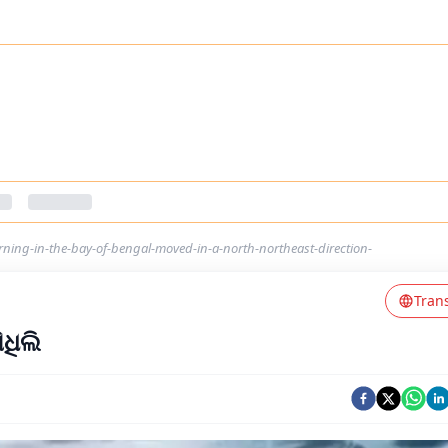
ning-in-the-bay-of-bengal-moved-in-a-north-northeast-direction-
Tran
ିଧିଲି