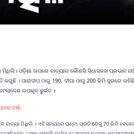
ିଧିଲି। ଓଡ଼ିଶା ଉପରେ ବାତ୍ୟାର କୌଣସି ସିଧାସଳଖ ପ୍ରଭାବ ନାହି
 କରୁଛି । ପାରାଦୀପ ଠାରୁ 190, ଦୀଘା ଠାରୁ 200 କିମି ଦୂରରେ ରହିଛ
 ବାଂଲାଦେଶ ଉପକୂଳ ଛୁଇଁବ ।
ାରେ ବର୍ଷା
ଇଁବ ବାତ୍ୟା ମିଧିଲି । ଏହି ସମୟରେ ଘଣ୍ଟା ପ୍ରତି 60ରୁ 70 କିମି ବେ
େ ବର୍ଷା ହେବ । ଆସନ୍ତାକାଲି ପର୍ଯ୍ୟନ୍ତ ସମୁଦ୍ର ମଧ୍ୟକୁ ମତ୍ସ୍ୟଜୀବୀଙ