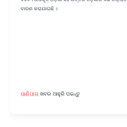
ବାରଣ କରାଯାଇଛି ।
📱 Get Argus News App
📰 60 Word News
🎬 Argus Podcast
🔔 Free Notification Alerts
Download Free:
Android - Scan QR
i
ପାଣିପାଗ
ଖବର ଆହୁରି ପଢନ୍ତୁ