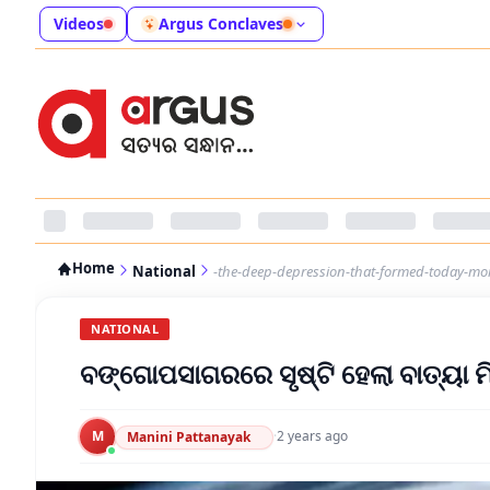
Videos
Argus Conclaves
Home
National
-the-deep-depression-that-formed-today-mor
NATIONAL
ବଙ୍ଗୋପସାଗରରେ ସୃଷ୍ଟି ହେଲା ବାତ୍ୟା ମ
M
·
2 years ago
Manini Pattanayak