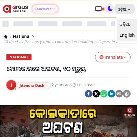
Conclaves
ଓଡ଼ିଆ
ଓଡ଼ିଆ
Argus Agri Vikas
English
National
Argus Nari Shakti
10-dead-as-five-storey-under-construction-building-collapses-in-kolkata
Translate
Argus Education Next
NATIONAL
କୋଲକାତାରେ ଅଘଟଣ, ୧୦ ମୃତ୍ୟୁ
Argus Health Connect
J
·
2 years ago
·
1
min read
Jitendra Dash
Argus Swaad Odisha
Argus Chalo Dekhein Apna Desh