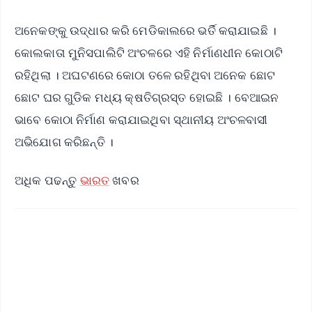
ଅନେକଙ୍କୁ ଉଦ୍ଧାର କରି ମେଡିକାଲରେ ଭର୍ତି କରାଯାଇଛି ।
କୋଲକାତା ମୁନିସପାଲିଟି ଅଂଚଳରେ ଏହି ନିର୍ମାଣଧୀନ କୋଠାଟି
ରହିଥିଲା । ଅଘଟଣରେ କୋଠା ତଳେ ରହିଥିବା ଅନେକ ଛୋଟ
ଛୋଟ ଘର ଗୁଡିକ ମଧ୍ୟ କ୍ଷତିଗ୍ରସ୍ତ ହୋଇଛି । ବେଆଇନ
ଭାବେ କୋଠା ନିର୍ମାଣ କରାଯାଇଥିବା ସ୍ଥାନୀୟ ଅଂଚଳବାସୀ
ଅଭିଯୋଗ କରିଛନ୍ତି ।
ଅଧିକ ପଢନ୍ତୁ
ଭାରତ
ଖବର