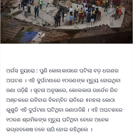
ଅର୍ଗସ ବ୍ୟୁରୋ : ପୁଣି କୋଲକାତାରେ ଘଟିଲା ବଡ଼ ଧରଣର
ଅଘଟଣ । ଏହି ଦୁର୍ଘଟଣାରେ ୧୦ଜଣଙ୍କ ମୃତ୍ୟୁ ହୋଇଥିବା
ଜଣା ପଡ଼ିଛି । ସୂଚନା ଅନୁସାରେ, କୋଲକାତା ଗାର୍ଡେନ ରିଚ
ଅଞ୍ଚଳରେ ରବିବାର ବିଳମ୍ବିତ ରାତିରେ ୫ମହଲା କୋଠା
ଭୁଶୁଡି ଏହି ଦୁର୍ଘଟଣା ଘଟିଥିବା ଜଣାପଡିଛି । ଏହି ଅଘଟଣରେ
୧୦ଜଣ ଶ୍ରମିକଙ୍କ ମୃତ୍ୟୁ ଘଟିଥିବା ବେଳେ ଅନେକ
ଭଗ୍ନାବଶେଷ ତଳେ ଚାପି ହୋଇ ରହିଥିଲେ ।