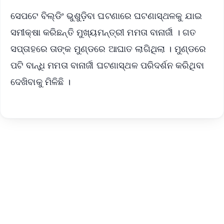
ସେପଟେ ବିଲ୍ଡିଂ ଭୁଶୁଡ଼ିବା ଘଟଣାରେ ଘଟଣାସ୍ଥଳକୁ ଯାଇ
ସମୀକ୍ଷା କରିଛନ୍ତି ମୁଖ୍ୟମନ୍ତ୍ରୀ ମମତା ବାନାର୍ଜୀ । ଗତ
ସପ୍ତାହରେ ତାଙ୍କ ମୁଣ୍ଡରେ ଆଘାତ ଲାଗିଥିଲା । ମୁଣ୍ଡରେ
ପଟି ବାନ୍ଧି ମମତା ବାନାର୍ଜୀ ଘଟଣାସ୍ଥଳ ପରିଦର୍ଶନ କରିଥିବା
ଦେଖିବାକୁ ମିଳିଛି ।