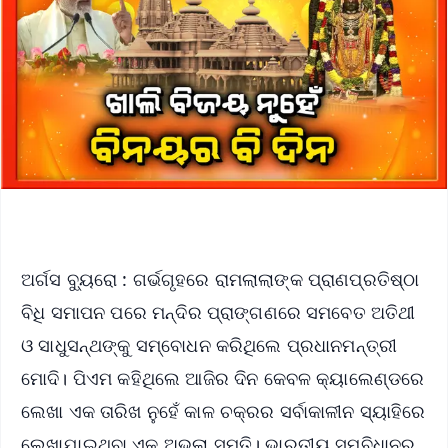
ଅର୍ଗସ ବ୍ୟୁରୋ : ଗର୍ଭଗୃହରେ ରାମଲାଲାଙ୍କ ପ୍ରାଣପ୍ରତିଷ୍ଠା
ବିଧି ସମାପନ ପରେ ମନ୍ଦିର ପ୍ରାଙ୍ଗଣରେ ସମବେତ ଅତିଥୀ
ଓ ସାଧୁସନ୍ଥଙ୍କୁ ସମ୍ବୋଧନ କରିଥିଲେ ପ୍ରଧାନମନ୍ତ୍ରୀ
ମୋଦି। ପିଏମ କହିଥିଲେ ଆଜିର ଦିନ କେବଳ କ୍ୟାଲେଣ୍ଡରେ
ଲେଖା ଏକ ତାରିଖ ନୁହେଁ କାଳ ଚକ୍ରର ସର୍ବାକାଳୀନ ସ୍ୟାହିରେ
ଲେଖାଯାଇଥିବା ଏକ ଅଭୁଲା ସ୍ମୃତି। ଭାରତୀୟ ସମ୍ବିଧାନର