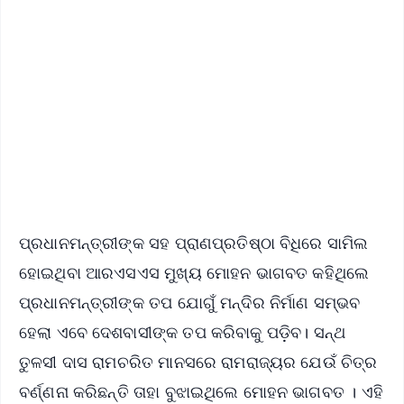
✨
📱 Get Argus News App
📰 60 Word News
🎬 Argus Podcast
📺 Live TV and Breaking News
🔔 Free Notification Alerts
Download Free:
Android - Scan QR
iOS - Scan QR
ପ୍ରଧାନମନ୍ତ୍ରୀଙ୍କ ସହ ପ୍ରାଣପ୍ରତିଷ୍ଠା ବିଧିରେ ସାମିଲ
ହୋଇଥିବା ଆରଏସଏସ ମୁଖ୍ୟ ମୋହନ ଭାଗବତ କହିଥିଲେ
ପ୍ରଧାନମନ୍ତ୍ରୀଙ୍କ ତପ ଯୋଗୁଁ ମନ୍ଦିର ନିର୍ମାଣ ସମ୍ଭବ
ହେଲା ଏବେ ଦେଶବାସୀଙ୍କ ତପ କରିବାକୁ ପଡ଼ିବ। ସନ୍ଥ
ତୁଳସୀ ଦାସ ରାମଚରିତ ମାନସରେ ରାମରାଜ୍ୟର ଯେଉଁ ଚିତ୍ର
ବର୍ଣ୍ଣନା କରିଛନ୍ତି ତାହା ବୁଝାଇଥିଲେ ମୋହନ ଭାଗବତ । ଏହି