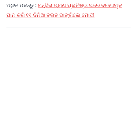
ଅଧିକ ପଢନ୍ତୁ :
ମନ୍ଦିର ପ୍ରାଣ ପ୍ରତିଷ୍ଠା ପରେ ଚରଣାମୃତ
ପାନ କରି ୧୧ ଦିନିଆ ବ୍ରତ ଭାଙ୍ଗିଲେ ମୋଦୀ