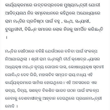
କାର୍ଯ୍ୟକ୍ରମରେ ଉତ୍ତରପ୍ରଦେଶ ମୁଖ୍ୟମନ୍ତ୍ରୀ ଯୋଗୀ
ଆଦିତ୍ୟନାଥ ନିଜ ସମ୍ବୋଧନରେ କହିଥିଲେ ଅଯୋଧ୍ୟାରେ
ରାମ ମନ୍ଦିର ପ୍ରତିଷ୍ଠା ପାଇଁ ବହୁ , ସନ୍ଥ, ସନ୍ୟାସୀ,
ବୁଦ୍ଧିଜୀବୀ, ବିଭିନ୍ନ ସମାଜର ଲୋକ ନିଜକୁ ସମର୍ପିତ କରିଛନ୍ତି
।
ମନ୍ଦିର ସେହିଠାରେ ବନିଛି ଯେଉଁଠାରେ ବନିବା ପାଇଁ ସଂକଳ୍ପ
ନିଆଯାଇଥିଲା । ଶ୍ରୀ ରାମ ଜନ୍ମଭୂମି ତୀର୍ଥ କ୍ଷେତ୍ର ନ୍ୟାସର
ଅଧ୍ୟକ୍ଷ ମହନ୍ତ ନୃତ୍ୟ ଗୋପାଳ ଦାସ, କୋଷାଧ୍ୟକ୍ଷ ସ୍ବାମୀ
ଗୋବିନ୍ଦ ଦେବ ଗିରି, ମହାସଚିବ ସମ୍ପତ ରାୟ ମଧ୍ୟ ଏହି
କାର୍ଯ୍ୟକ୍ରମରେ ସାମିଲ ହୋଇଥିଲେ। ଏହି ଅବସରରେ ଏକ
ଭବ୍ୟ, ଦିବ୍ୟ, ସଶକ୍ତ ବିକଶିତ ଭାରତ ଗଠନ ପାଇଁ ସଂକଳ୍ପ
ନେବାକୁ ଦେଶବାସୀଙ୍କୁ ଆହ୍ବାନ ଦେଇଥିଲେ ପ୍ରଧାନମନ୍ତ୍ରୀ
ମୋଦି ।