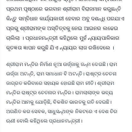
ପ୍ରଥମ ପୃଷ୍ଠାରେ ଭଗବାନ ଶ୍ରୀରାମ ବିରାଜମାନ କରୁଛନ୍ତି
କିନ୍ତୁ ସମ୍ବିଧାନ କାର୍ଯ୍ୟକାରୀ ହେବାର ଅବୁ ଦଶନ୍ଧି ପରଯାଏ
ପ୍ରଭୁ ଶ୍ରୀରାମଙ୍କ ଅସ୍ତିତ୍ବକୁ ନେଇ ଆଇନର ଲଢେଇ
ଚାଲିଲା । ପ୍ରଧାନମନ୍ତ୍ରୀ କହିଥିଲେ ମୁହଁ ନ୍ୟାୟପାଳିକାର
କୃତଜ୍ଞତା ଜ୍ଞାପନ କରୁଛି ଯିଏ ନ୍ୟାୟର ଲାଜ ରଖିଦେଲେ ।
ଶ୍ରୀରାମ ମନ୍ଦିର ନିର୍ମାଣ ନୂଆ ଉର୍ଜ୍ଜାକୁ ଜନ୍ମ ଦେଇଛି। ରାମ
ଉର୍ଜ୍ଜା ଅଟନ୍ତି, ରାମ ସମାଧାନ ବି ଅଟନ୍ତି। ରାଷ୍ଟ୍ର ଚେତନା
ଜାଗ୍ରତ କରିବାରେ ସହାୟକ ହୋଇଛି ରାମ ନୀତି। ଶ୍ରୀରାମ
ମନ୍ଦିର ରାଷ୍ଟ୍ର ଚେତନାର ମନ୍ଦିର। ରାମଲାଲାଙ୍କ ଭବ୍ୟ
ମନ୍ଦିର ଆମକୁ ଯୋଡ଼ିଛି, ବିକଶିତ ଭାରତକୁ ଗତି ଦେଇଛି।
ଅଗଣିତ କର ସେବକ, ସାଧୁସନ୍ଥଙ୍କ ନିକଟରେ ଏ ଦେଶ ଚିର
ଋଣୀ ବୋଲି କହିଥିଲେ ପ୍ରଧାନମନ୍ତ୍ରୀ।