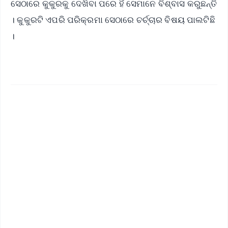
ସେଠାରେ କୁକୁରକୁ ଦେଖିବା ପରେ ହିଁ ସେମାନେ ବିଶ୍ବାସ କରୁଛନ୍ତି
। କୁକୁରଟି ଏପରି ପରିକ୍ରମା ସେଠାରେ ଚର୍ଚ୍ଚାର ବିଷୟ ପାଲଟିଛି
।