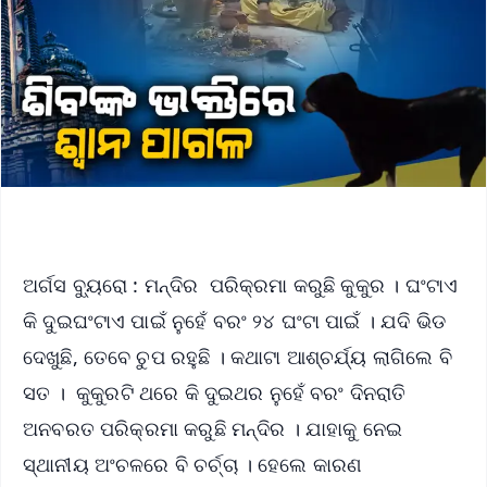
ଅର୍ଗସ ବ୍ୟୁରୋ : ମନ୍ଦିର ପରିକ୍ରମା କରୁଛି କୁକୁର । ଘଂଟାଏ
କି ଦୁଇଘଂଟାଏ ପାଇଁ ନୁହେଁ ବରଂ ୨୪ ଘଂଟା ପାଇଁ । ଯଦି ଭିଡ
ଦେଖୁଛି, ତେବେ ଚୁପ ରହୁଛି । କଥାଟା ଆଶ୍ଚର୍ଯ୍ୟ ଲାଗିଲେ ବି
ସତ । କୁକୁରଟି ଥରେ କି ଦୁଇଥର ନୁହେଁ ବରଂ ଦିନରାତି
ଅନବରତ ପରିକ୍ରମା କରୁଛି ମନ୍ଦିର । ଯାହାକୁ ନେଇ
ସ୍ଥାନୀୟ ଅଂଚଳରେ ବି ଚର୍ଚ୍ଚା । ହେଲେ କାରଣ