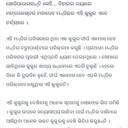
ଖୋଜିପାଉନାହାନ୍ତି କେହି... ବିହାରର ଗୟାରେ
ମଙ୍ଗଳେଶ୍ବର ମହାଦେବ ମନ୍ଦିରର ଏହି କୁକୁର ଏବେ
ଚର୍ଚ୍ଚାରେ ।
ଏହି ମନ୍ଦିର ପରିସରରେ ଥିବା ଏକ କୁକୁର ଦୀର୍ଘ ଏକମାସ ହେବ
ମନ୍ଦିର ଚତୁଃପାର୍ଶ୍ବରେ ପରିକ୍ରମା କରୁଛି । ପ୍ରଥମେ ମନ୍ଦିର
ପରିସରର ପୂଜାରୀ ଏଥିପ୍ରତି ଧ୍ୟାନ ଦେଇନଥିଲେ । ସେମାନେ
ଭାବିଥିଲେ କୁକୁର ଖାଦ୍ୟ ସନ୍ଧାନରେ ଏପରି ବୁଲୁଛି । ହେଲେ
ଦିନେ କି ଦୁଇଦିନ ନୁହେଁ, ଦୀର୍ଘ ଏକାମାସ ହେବ ଏପରି ମନ୍ଦିର
ପରିକ୍ରମା କରୁଥିଲା ଏହି କୁକୁରଟି।
ଏହି କୁକୁରକୁ ଦେଖିବାକୁ ଅନେକ ସ୍ଥାନରୁ ଲୋକଙ୍କ ଭିଡ ଜମିଛି
। କୁକୁର ଉପରେ ସତ୍ୟାସତ୍ୟ ଜାଣିବା ପାଇଁ ମନ୍ଦିର ଦର୍ଶନରେ
ଆସିଥିବା ଅନେକ ଭକ୍ତ କୁକୁରକୁ ଦେଖି ଭିଡିଓ କରୁଛନ୍ତି ।