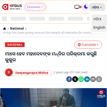
Conclaves
ଓଡ଼ିଆ
ଓଡ଼ିଆ
Argus Agri Vikas
English
National
Argus Nari Shakti
A-dog-has-been-going-around-the-temple-of-mahadev-for-months
Translate
Argus Education Next
NATIONAL
ମାସେ ହେବ ମହାଦେବଙ୍କ ମନ୍ଦିର ପରିକ୍ରମା କରୁଛି
Argus Health Connect
କୁକୁର
Argus Swaad Odisha
S
·
2 years ago
·
1
min read
Swayangprajna Mishra
Argus Chalo Dekhein Apna Desh