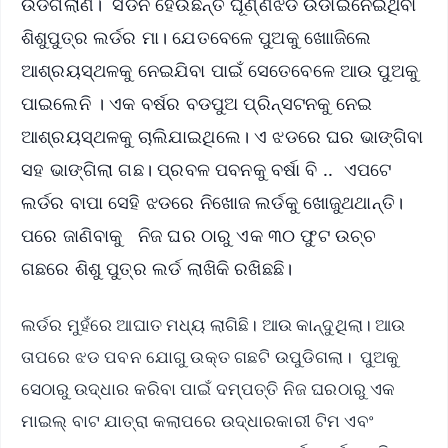
ଉଡିଗଲାଣି। ସିଡନି ହେଉଛନ୍ତି ଘୂଣ୍ଣିଝଡ ଉଡାଇନେଇଥିବା
ଶିଶୁପୁତ୍ର ଲର୍ଡର ମା। ଯେତବେଳେ ପୁଅକୁ ଖୋାଜିଲେ
ଆଶ୍ରୟସ୍ଥଳକୁ ନେଇଯିବା ପାଇଁ ସେତେବେଳେ ଆଉ ପୁଅକୁ
ପାଇଲେନି । ଏକ ବର୍ଷର ବଡପୁଅ ପ୍ରିନ୍ସଟନକୁ ନେଇ
ଆଶ୍ରୟସ୍ଥଳକୁ ଚାଲିଯାଇଥିଲେ। ଏ ଝଡରେ ଘର ଭାଙ୍ଗିବା
ସହ ଭାଙ୍ଗିଲା ଗଛ। ପ୍ରବଳ ପବନକୁ ବର୍ଷା ବି .. ଏପଟେ
ଲର୍ଡର ବାପା ସେହି ଝଡରେ ନିଖୋଜ ଲର୍ଡକୁ ଖୋଜୁଥଥାନ୍ତି।
ପରେ ଜାଣିବାକୁ ନିଜ ଘର ଠାରୁ ଏକ ୩୦ ଫୁଟ ଉଚ୍ଚ
ଗଛରେ ଶିଶୁ ପୁତ୍ର ଲର୍ଡ ଲାଖିକି ରଖିଛଛି।
ଲର୍ଡର ମୁହଁରେ ଆଘାତ ମଧ୍ୟ ଲାଗିଛି। ଆଉ କାନ୍ଦୁଥିଲା। ଆଉ
ତାପରେ ଝଡ ପବନ ଯୋଗୁ ଉକ୍ତ ଗଛଟି ଉପୁଡିଗଲା। ପୁଅକୁ
ସେଠାରୁ ଉଦ୍ଧାର କରିବା ପାଇଁ ଦମ୍ପତ୍ତି ନିଜ ଘରଠାରୁ ଏକ
ମାଇଲ୍‌ ବାଟ ଯାତ୍ରା କଲାପରେ ଉଦ୍ଧାରକାରୀ ଟିମ ଏବଂ