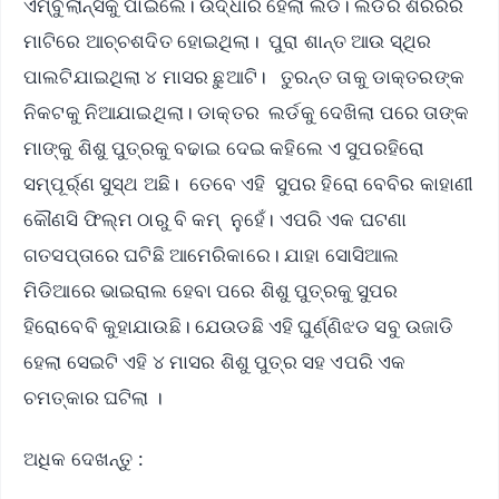
ଏମ୍ବୁଲାନ୍ସକୁ ପାଇଲେ। ଉଦ୍ଧାର ହେଲା ଲର୍ଡ। ଲର୍ଡର ଶରିରର
ମାଟିରେ ଆଚ୍ଚଶଦିତ ହୋଇଥିଲା। ପୁରା ଶାନ୍ତ ଆଉ ସ୍ଥିର
ପାଲଟିଯାଇଥିଲା ୪ ମାସର ଛୁଆଟି। ତୁରନ୍ତ ତାକୁ ଡାକ୍ତରଙ୍କ
ନିକଟକୁ ନିଆଯାଇଥିଲା। ଡାକ୍ତର ଲର୍ଡକୁ ଦେଖିଲା ପରେ ତାଙ୍କ
ମାଙ୍କୁ ଶିଶୁ ପୁତ୍ରକୁ ବଢାଇ ଦେଇ କହିଲେ ଏ ସୁପରହିରୋ
ସମ୍ପୂର୍ର୍ଣ ସୁସ୍ଥ ଅଛି। ତେବେ ଏହି ସୁପର ହିରୋ ବେବିର କାହାଣୀ
କୌଣସି ଫିଲ୍ମ ଠାରୁ ବି କମ୍‌ ନୁହେଁ। ଏପରି ଏକ ଘଟଣା
ଗତସପ୍ତାରେ ଘଟିଛି ଆମେରିକାରେ। ଯାହା ସୋସିଆଲ
ମିଡିଆରେ ଭାଇରାଲ ହେବା ପରେ ଶିଶୁ ପୁତ୍ରକୁ ସୁପର
ହିରୋବେବି କୁହାଯାଉଛି। ଯେଉଡଛି ଏହି ଘୁର୍ଣ୍ଣିଝଡ ସବୁ ଉଜାଡି
ହେଲା ସେଇଟି ଏହି ୪ ମାସର ଶିଶୁ ପୁତ୍ର ସହ ଏପରି ଏକ
ଚମତ୍କାର ଘଟିଲା ।
ଅଧିକ ଦେଖନ୍ତୁ :