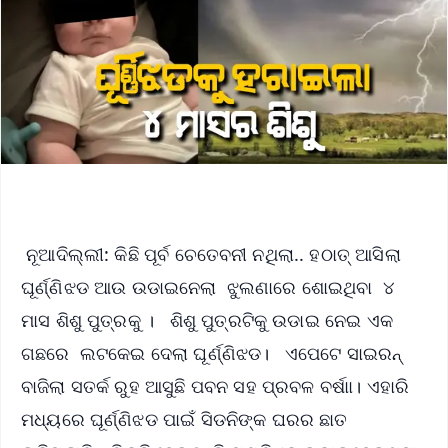
ନୂଆଦିଲ୍ଲୀ: କିଛି ପୂର୍ବ ଚେତେବନୀ ନଥିଲା.. ହଠାତ୍‌ ଆସିଲା
ଘୂର୍ଣ୍ଣିଝଡ ଆଉ ଉଡାଇନେଲା ଝୁଲଣାରେ ଶୋଇଥିବା ୪
ମାସ ଶିଶୁ ପୁତ୍ରକୁ । ଶିଶୁ ପୁତ୍ରଟିକୁ ଉଡାଇ ନେଇ ଏକ
ଗଛରେ ଲଟକେଇ ଦେଲା ଘୂର୍ଣ୍ଣିଝଡ। ଏପେଟେ ସାଇରନ୍‌
ବାଜିଲା ସତର୍କ ରୁହ ଆସୁଛି ପବନ ସହ ପ୍ରବଳ ବର୍ଷାା। ଏହାରି
ମଧ୍ୟରେ ଘୂର୍ଣ୍ଣିଝଡ ପାଇଁ ସିଡନିଙ୍କ ଘରର ଛାତ