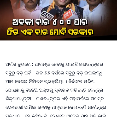
ଅର୍ଗସ ବ୍ୟୁରୋ : ଆରମ୍ଭ ହେବାକୁ ଯାଉଛି ଗଣତନ୍ତ୍ରର
ସବୁଠୁ ବଡ଼ ପର୍ବ । ଗତ ୭୬ ବର୍ଷରେ ସବୁଠୁ ବଡ଼ ଉପଲବ୍ଧି
ଆମ ଦେଶର ନିର୍ବାଚନ ପ୍ରକ୍ରିୟା । ନିର୍ବାଚନ ତାରିଖ
ଘୋଷଣାକୁ ବିଜେପି ପକ୍ଷରୁ ସ୍ବାଗତ କରିଛନ୍ତି କେନ୍ଦ୍ର
ଶିକ୍ଷାମନ୍ତ୍ରୀ । ଗଣତନ୍ତ୍ରର ଏହି ମହାପର୍ବରେ ସମସ୍ତ
ଦେଶବାସୀ ସାମିଲ ହେବାକୁ ଆହ୍ବାନ ଦେଇଛନ୍ତି ଧର୍ମେନ୍ଦ୍ର
ପ୍ରଧାନ । ସେ କହିଛନ୍ତି ଦେଶରେ ଅଢ଼େଇ ମାସ ଧରି ଜାରି