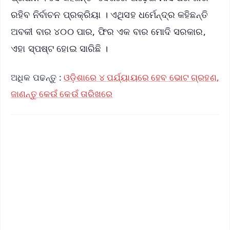
ରହିବ ନିର୍ବାଚନ ପ୍ରକ୍ରିୟା । ଏଥିସହ ଧର୍ମେନ୍ଦ୍ର କହିଛନ୍ତି
ଅବକୀ ବାର ୪୦୦ ପାର, ଫିର ଏକ ବାର ମୋଦି ସରକାର,
ଏହା ସ୍ପଷ୍ଟ ହୋଇ ସାରିଛି ।
ଅଧିକ ପଢନ୍ତୁ :
ଓଡ଼ିଶାରେ ୪ ପର୍ଯ୍ୟାୟରେ ହେବ ଭୋଟ ଗ୍ରହଣ,
ଜାଣନ୍ତୁ କେଉଁ କେଉଁ ତାରିଖରେ