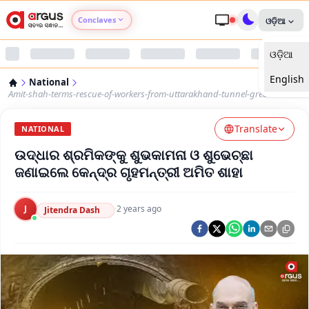
Conclaves
ଓଡ଼ିଆ
ଓଡ଼ିଆ
Argus Agri Vikas
English
National
Argus Nari Shakti
Amit-shah-terms-rescue-of-workers-from-uttarakhand-tunnel-great-news
Translate
Argus Education Next
NATIONAL
ଉଦ୍ଧାର ଶ୍ରମିକଙ୍କୁ ଶୁଭକାମନା ଓ ଶୁଭେଚ୍ଛା
Argus Health Connect
ଜଣାଇଲେ କେନ୍ଦ୍ର ଗୃହମନ୍ତ୍ରୀ ଅମିତ ଶାହା
Argus Swaad Odisha
J
·
2 years ago
Jitendra Dash
Argus Chalo Dekhein Apna Desh