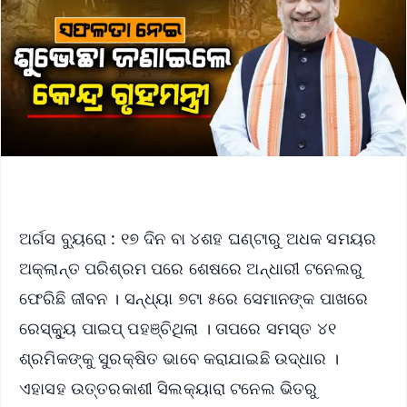
ଅର୍ଗସ ବ୍ୟୁରୋ : ୧୭ ଦିନ ବା ୪ଶହ ଘଣ୍ଟାରୁ ଅଧକ ସମୟର
ଅକ୍ଲାନ୍ତ ପରିଶ୍ରମ ପରେ ଶେଷରେ ଅନ୍ଧାରୀ ଟନେଲରୁ
ଫେରିଛି ଜୀବନ । ସନ୍ଧ୍ୟା ୭ଟା ୫ରେ ସେମାନଙ୍କ ପାଖରେ
ରେସ୍କ୍ୟୁ ପାଇପ୍ ପହଞ୍ଚିଥିଲା । ତାପରେ ସମସ୍ତ ୪୧
ଶ୍ରମିକଙ୍କୁ ସୁରକ୍ଷିତ ଭାବେ କରାଯାଇଛି ଉଦ୍ଧାର ।
ଏହାସହ ଉତ୍ତରକାଶୀ ସିଲକ୍ୟାରା ଟନେଲ ଭିତରୁ