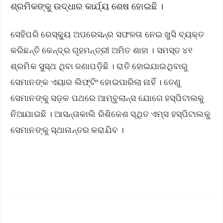
ଶ୍ରମିକଙ୍କୁ ଉଦ୍ଧାର କାର୍ଯ୍ୟ ଶେଷ ହୋଇଛି ।
ସେହିପରି ରେସ୍କ୍ୟୁ ଅପରେସନ୍‌ର ସଫଳତା ନେଇ ଖୁସି ବ୍ୟକ୍ତ
କରିଛନ୍ତି କେନ୍ଦ୍ର ଗୃହମନ୍ତ୍ରୀ ଅମିତ ଶାହା । ସମସ୍ତ ୪୧
ଶ୍ରମିକ ସୁସ୍ଥ ଥିବା ଜଣାପଡ଼ିଛି । ରାତି ହୋଇଯାଇଥିବାରୁ
ସେମାନଙ୍କ ଏୟାର ଲିଫ୍ଟିଂ ହୋଇପାରିଲା ନାହିଁ । ତେଣୁ
ସେମାନଙ୍କୁ ସଡ଼କ ପଥରେ ଆମ୍ବୁଲାନ୍ସ ଯୋଗେ ହସ୍ପିଟାଲକୁ
ନିଆଯାଇଛି । ଆସନ୍ତାକାଲି ରିଶିକେଶ ସ୍ଥିତ ଏମ୍‌ସ ହସ୍ପିଟାଲକୁ
ସେମାନଙ୍କୁ ସ୍ଥାନାନ୍ତର କରାଯିବ ।