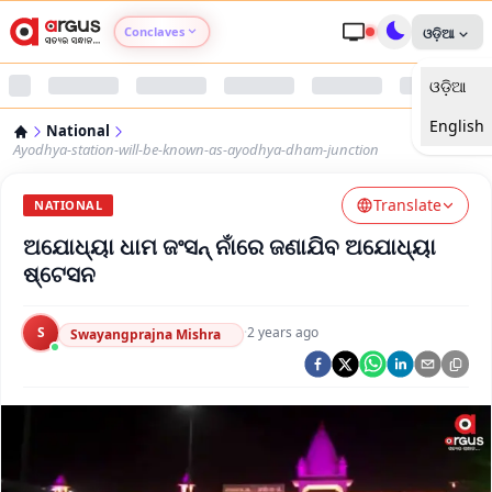
Conclaves
ଓଡ଼ିଆ
ଓଡ଼ିଆ
Argus Agri Vikas
English
National
Argus Nari Shakti
Ayodhya-station-will-be-known-as-ayodhya-dham-junction
Translate
Argus Education Next
NATIONAL
ଅଯୋଧ୍ୟା ଧାମ ଜଂସନ୍ ନାଁରେ ଜଣାଯିବ ଅଯୋଧ୍ୟା
Argus Health Connect
ଷ୍ଟେସନ
Argus Swaad Odisha
S
·
2 years ago
Swayangprajna Mishra
Argus Chalo Dekhein Apna Desh