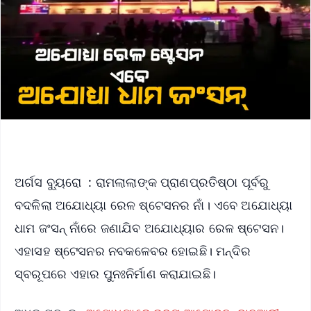
ଅର୍ଗସ ବ୍ୟୁରୋ : ରାମଲାଲାଙ୍କ ପ୍ରାଣପ୍ରତିଷ୍ଠା ପୂର୍ବରୁ
ବଦଳିଲା ଅଯୋଧ୍ୟା ରେଳ ଷ୍ଟେସନର ନାଁ। ଏବେ ଅଯୋଧ୍ୟା
ଧାମ ଜଂସନ୍ ନାଁରେ ଜଣାଯିବ ଅଯୋଧ୍ୟାର ରେଳ ଷ୍ଟେସନ।
ଏହାସହ ଷ୍ଟେସନର ନବକଳେବର ହୋଇଛି। ମନ୍ଦିର
ସ୍ବରୂପରେ ଏହାର ପୁନଃନିର୍ମାଣ କରାଯାଇଛି।