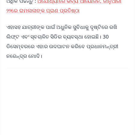
ଅଧିକ ପଢନ୍ତୁ :
ଅଯୋଧ୍ୟାରେ ଭବ୍ୟ ଆୟୋଜନ, ଜାନୁଆରୀ
୨୨ରେ ରାମଲାଲାଙ୍କ ପ୍ରାଣ ପ୍ରତିଷ୍ଠା
ଏହାସହ ଯାତ୍ରୀଙ୍କ ପାଇଁ ଅଧୁନିକ ସୁବିଧାକୁ ଦୃଷ୍ଟିରେ ରଖି
ଲିଫ୍ଟ ଏବଂ ସ୍ବଚାଳିତ ସିଡିର ବ୍ୟବସ୍ଥା ହୋଇଛି। 30
ଡିସେମ୍ବରରେ ଏହାର ଉଦଘାଟନ କରିବେ ପ୍ରଧାନମନ୍ତ୍ରୀ
ନରେନ୍ଦ୍ର ମୋଦି।