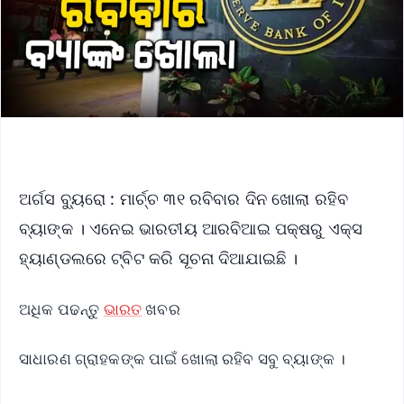
ଅର୍ଗସ ବ୍ୟୁରୋ : ମାର୍ଚ୍ଚ ୩୧ ରବିବାର ଦିନ ଖୋଲା ରହିବ
ବ୍ୟାଙ୍କ । ଏନେଇ ଭାରତୀୟ ଆରବିଆଇ ପକ୍ଷରୁ ଏକ୍ସ
ହ୍ୟାଣ୍ଡଲରେ ଟ୍ବିଟ କରି ସୂଚନା ଦିଆଯାଇଛି ।
ଅଧିକ ପଢନ୍ତୁ
ଭାରତ
ଖବର
ସାଧାରଣ ଗ୍ରାହକଙ୍କ ପାଇଁ ଖୋଲା ରହିବ ସବୁ ବ୍ୟାଙ୍କ ।