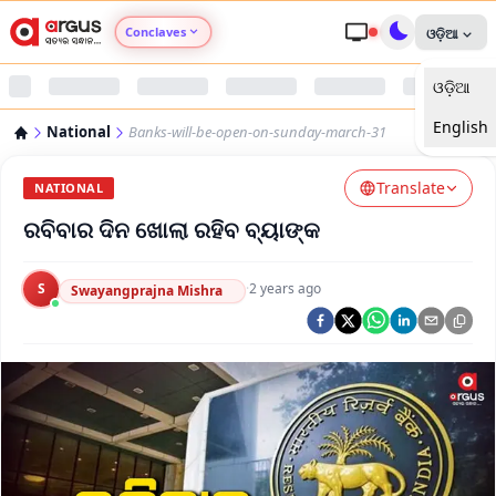
Conclaves
ଓଡ଼ିଆ
ଓଡ଼ିଆ
Argus Agri Vikas
English
National
Banks-will-be-open-on-sunday-march-31
Argus Nari Shakti
Translate
NATIONAL
Argus Education Next
ରବିବାର ଦିନ ଖୋଲା ରହିବ ବ୍ୟାଙ୍କ
Argus Health Connect
S
·
2 years ago
Swayangprajna Mishra
Argus Swaad Odisha
Argus Chalo Dekhein Apna Desh