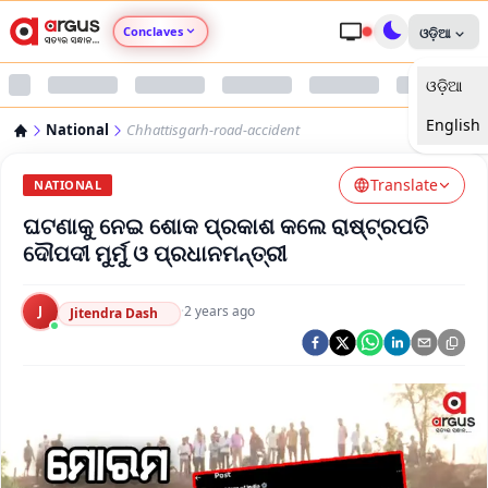
Conclaves
ଓଡ଼ିଆ
ଓଡ଼ିଆ
Argus Agri Vikas
English
National
Chhattisgarh-road-accident
Argus Nari Shakti
Translate
NATIONAL
Argus Education Next
ଘଟଣାକୁ ନେଇ ଶୋକ ପ୍ରକାଶ କଲେ ରାଷ୍ଟ୍ରପତି
ଦୌପଦୀ ମୁର୍ମୁ ଓ ପ୍ରଧାନମନ୍ତ୍ରୀ
Argus Health Connect
J
·
2 years ago
Jitendra Dash
Argus Swaad Odisha
Argus Chalo Dekhein Apna Desh