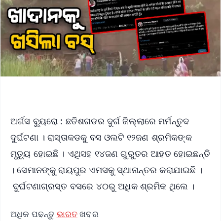
ଅର୍ଗସ ବ୍ୟୁରୋ : ଛତିଶଗଡର ଦୁର୍ଗ ଜିଲ୍ଲାରେ ମର୍ମନ୍ତୁଦ
ଦୁର୍ଘଟଣା । ରାସ୍ତାକଡକୁ ବସ ଓଲଟି ୧୨ଜଣ ଶ୍ରମିକଙ୍କ
ମୃତ୍ୟୁ ହୋଇଛି । ଏଥିସହ ୧୪ଜଣ ଗୁରୁତର ଆହତ ହୋଇଛନ୍ତି
। ସେମାନଙ୍କୁ ରାୟପୁର ଏମସକୁ ସ୍ଥାନାନ୍ତର କରାଯାଇଛି ।
ଦୁର୍ଘଟଣାଗ୍ରସ୍ତ ବସରେ ୪୦ରୁ ଅଧିକ ଶ୍ରମିକ ଥିଲେ ।
ଅଧିକ ପଢନ୍ତୁ
ଭାରତ
ଖବର