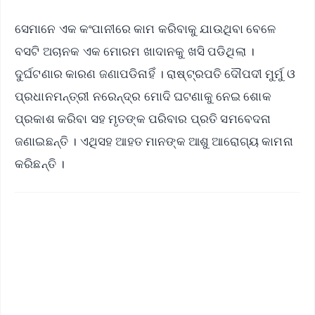
ସେମାନେ ଏକ କଂପାନୀରେ କାମ କରିବାକୁ ଯାଉଥିବା ବେଳେ
ବସଟି ଅଚାନକ ଏକ ମୋରମ ଖାଦାନକୁ ଖସି ପଡିଥିଲା ।
ଦୁର୍ଘଟଣାର କାରଣ ଜଣାପଡିନାହିଁ । ରାଷ୍ଟ୍ରପତି ଦୌପଦୀ ମୁର୍ମୁ ଓ
ପ୍ରଧାନମନ୍ତ୍ରୀ ନରେନ୍ଦ୍ର ମୋଦି ଘଟଣାକୁ ନେଇ ଶୋକ
ପ୍ରକାଶ କରିବା ସହ ମୃତଙ୍କ ପରିବାର ପ୍ରତି ସମବେଦନା
ଜଣାଇଛନ୍ତି । ଏଥିସହ ଆହତ ମାନଙ୍କ ଆଶୁ ଆରୋଗ୍ୟ କାମନା
କରିଛନ୍ତି ।