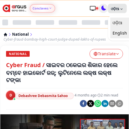
Conclaves
ଓଡ଼ିଆ
ଓଡ଼ିଆ
Argus Agri Vikas
English
National
Argus Nari Shakti
Cyber-fraud-bombay-high-court-judge-duped-lakhs-of-rupees
Translate
Argus Education Next
NATIONAL
Cyber Fraud
/
ସାଇବର ଠକେଇର ଶିକାର ହେଲେ
Argus Health Connect
ବମ୍ବେ ହାଇକୋର୍ଟ ଜଜ୍; ଲୁଟିନେଲେ ଲକ୍ଷ ଲକ୍ଷ
ଟଙ୍କା
Argus Swaad Odisha
D
·
4 months ago
·
2
min read
Debashree Debasmita Sahoo
Argus Chalo Dekhein Apna Desh