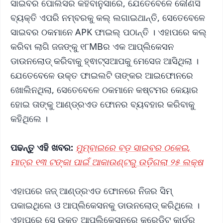
ସାଇବର ପୋଲିସର କହିବାନୁସାରେ, ଯେତେବେଳେ କୌଣସି
ବ୍ୟକ୍ତି ଏପରି ନମ୍ବରକୁ କଲ୍ ଲଗାଇଥାନ୍ତି, ସେତେବେଳେ
ସାଇବର ଠକମାନେ APK ଫାଇଲ୍ ପଠାନ୍ତି । ଏହାପରେ କଲ୍
କରିବା ଲାଗି ଜଜଙ୍କୁ ୧୮MBର ଏକ ଆପ୍ଲିକେସନ
ଡାଉନଲୋଡ୍ କରିବାକୁ ହ୍ଵାଟ୍ସଆପକୁ ମେସେଜ ଆସିଥିଲା ।
ଯେତେବେଳେ ଉକ୍ତ ଫାଇଲଟି ତାଙ୍କର ଆଇଫୋନରେ
ଖୋଲିନଥିଲା, ସେତେବେଳେ ଠକମାନେ କଷ୍ଟମର କେୟାର
ହୋଇ ତାଙ୍କୁ ଆଣ୍ଡ୍ରଏଡ ଫୋନର ବ୍ୟବହାର କରିବାକୁ
କହିଥିଲେ ।
ପଢନ୍ତୁ ଏହି ଖବର:
ମୁମ୍ବାଇରେ ବଡ଼ ସାଇବର ଠକେଇ,
ମାତ୍ର ୧୩ ଟଙ୍କା ପାଇଁ ଆକାଉଣ୍ଟରୁ ଉଡ଼ିଗଲା ୨୫ ଲକ୍ଷ
ଏହାପରେ ଜଜ୍ ଆଣ୍ଡ୍ରଏଡ ଫୋନରେ ନିଜର ସିମ୍
ପକାଇଥିଲେ ଓ ଆପ୍ଲିକେସନକୁ ଡାଉନଲୋଡ୍ କରିଥିଲେ ।
ଏହାପରେ ସେ ଉକ୍ତ ଆପ୍ଲିକେସନରେ କ୍ରେଡିଟ୍ କାର୍ଡର