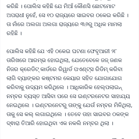
କରିଛି । ପୋଲିସ କହିଛି ଯେ ମିଆଁ କୌଣସି ଛୋଟମୋଟ
ଅପରାଧୀ ନୁହେଁ, ସେ ୧୦ ରାଜ୍ୟରେ ସାଇବର ଠକେଇ କରିଛି ।
ତା ନାଁରେ ଅଲଗା ଅଲଗା ରାଜ୍ୟରେ ୩୬ରୁ ଅଧିକ ମାମଲା
ରହିଛି ।
ପୋଲିସ କହିଛି ଯେ ଏହି ଠକେଇ ଘଟଣା ଫେବୃଆରୀ ୨୮
ତାରିଖରେ ଆରମ୍ଭ ହୋଇଥିଲା, ଯେତେବେଳେ ଜଜ୍ ଜଣକ
ନିଜର କ୍ରେଡିଟ୍ କାର୍ଡରେ ରିୱାର୍ଡ ପଏଣ୍ଟ୍ସ ରିଡିମ୍ କରିବା
ଲାଗି ବ୍ୟାଙ୍କର କଷ୍ଟମର କେୟାର ସହିତ ଯୋଗାଯୋଗ
କରିବାକୁ ଉଦ୍ୟମ କରିଥିଲେ । ଆଧିକାରିକ ହେଲ୍ପଲାଇନ୍
ନମ୍ବର ବ୍ୟସ୍ତ ଆସିବା ପରେ ସେ ଇଣ୍ଟରନେଟର ସାହାଯ୍ୟ
ନେଇଥିଲେ । ଇଣ୍ଟରନେଟରୁ ତାଙ୍କୁ ଯେଉଁ ନମ୍ବର ମିଳିଥିଲା,
ତାକୁ ସେ କଲ୍ ଲଗାଇଥିଲେ । ତେବେ ତାହା ସାଇବର ଠକଙ୍କ
ଦ୍ଵାରା ତିଆରି ହୋଇଥିବା ଏକ ନକଲି ନମ୍ବର ଥିଲା ।