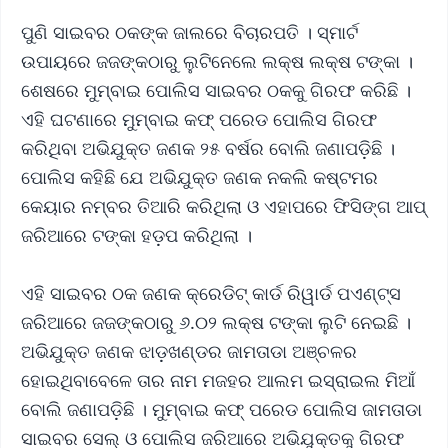
ପୁଣି ସାଇବର ଠକଙ୍କ ଜାଲରେ ବିଚାରପତି । ସ୍ମାର୍ଟ
ଉପାୟରେ ଜଜଙ୍କଠାରୁ ଲୁଟିନେଲେ ଲକ୍ଷ ଲକ୍ଷ ଟଙ୍କା ।
ଶେଷରେ ମୁମ୍ବାଇ ପୋଲିସ ସାଇବର ଠକକୁ ଗିରଫ କରିଛି ।
ଏହି ଘଟଣାରେ ମୁମ୍ବାଇ କଫ୍ ପରେଡ ପୋଲିସ ଗିରଫ
କରିଥିବା ଅଭିଯୁକ୍ତ ଜଣକ ୨୫ ବର୍ଷର ବୋଲି ଜଣାପଡ଼ିଛି ।
ପୋଲିସ କହିଛି ଯେ ଅଭିଯୁକ୍ତ ଜଣକ ନକଲି କଷ୍ଟମର
କେୟାର ନମ୍ବର ତିଆରି କରିଥିଲା ଓ ଏହାପରେ ଫିସିଙ୍ଗ ଆପ୍
ଜରିଆରେ ଟଙ୍କା ହଡ଼ପ କରିଥିଲା ।
ଏହି ସାଇବର ଠକ ଜଣକ କ୍ରେଡିଟ୍ କାର୍ଡ ରିୱାର୍ଡ ପଏଣ୍ଟ୍ସ
ଜରିଆରେ ଜଜଙ୍କଠାରୁ ୬.୦୨ ଲକ୍ଷ ଟଙ୍କା ଲୁଟି ନେଇଛି ।
ଅଭିଯୁକ୍ତ ଜଣକ ଝାଡ଼ଖଣ୍ଡର ଜାମତାଡା ଅଞ୍ଚଳର
ହୋଇଥିବାବେଳେ ତାର ନାମ ମଜହର ଆଲମ ଇସ୍ରାଇଲ ମିଆଁ
ବୋଲି ଜଣାପଡ଼ିଛି । ମୁମ୍ବାଇ କଫ୍ ପରେଡ ପୋଲିସ ଜାମତାଡା
ସାଇବର ସେଲ୍ ଓ ପୋଲିସ ଜରିଆରେ ଅଭିଯୁକ୍ତକୁ ଗିରଫ