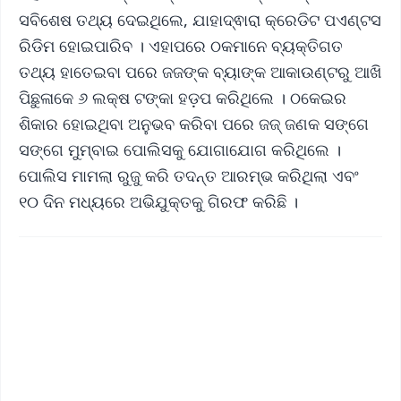
ସବିଶେଷ ତଥ୍ୟ ଦେଇଥିଲେ, ଯାହାଦ୍ଵାରା କ୍ରେଡିଟ ପଏଣ୍ଟସ
ରିଡିମ ହୋଇପାରିବ । ଏହାପରେ ଠକମାନେ ବ୍ୟକ୍ତିଗତ
ତଥ୍ୟ ହାତେଇବା ପରେ ଜଜଙ୍କ ବ୍ୟାଙ୍କ ଆକାଉଣ୍ଟରୁ ଆଖି
ପିଛୁଳାକେ ୬ ଲକ୍ଷ ଟଙ୍କା ହଡ଼ପ କରିଥିଲେ । ଠକେଇର
ଶିକାର ହୋଇଥିବା ଅନୁଭବ କରିବା ପରେ ଜଜ୍ ଜଣକ ସଙ୍ଗେ
ସଙ୍ଗେ ମୁମ୍ବାଇ ପୋଲିସକୁ ଯୋଗାଯୋଗ କରିଥିଲେ ।
ପୋଲିସ ମାମଲା ରୁଜୁ କରି ତଦନ୍ତ ଆରମ୍ଭ କରିଥିଲା ଏବଂ
୧୦ ଦିନ ମଧ୍ୟରେ ଅଭିଯୁକ୍ତକୁ ଗିରଫ କରିଛି ।