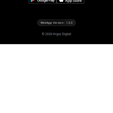
WebApp Version : 1.3.0
©
2026
Argus Digital