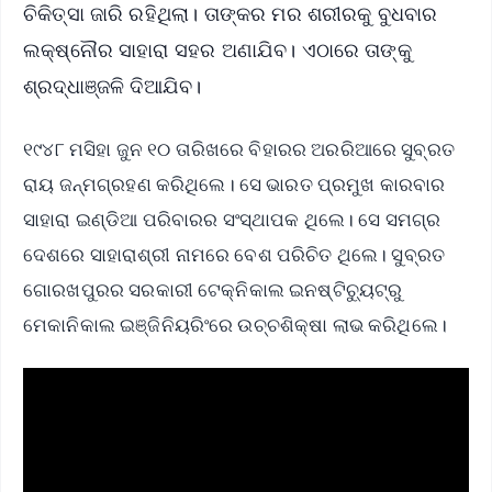
ଚିକିତ୍ସା ଜାରି ରହିଥିଲା। ତାଙ୍କର ମର ଶରୀରକୁ ବୁଧବାର
ଲକ୍ଷ୍ନୌର ସାହାରା ସହର ଅଣାଯିବ। ଏଠାରେ ତାଙ୍କୁ
ଶ୍ରଦ୍ଧାଞ୍ଜଳି ଦିଆଯିବ।
୧୯୪୮ ମସିହା ଜୁନ ୧୦ ତାରିଖରେ ବିହାରର ଅରରିଆରେ ସୁବ୍ରତ
ରାୟ ଜନ୍ମଗ୍ରହଣ କରିଥିଲେ। ସେ ଭାରତ ପ୍ରମୁଖ କାରବାର
ସାହାରା ଇଣ୍ଡିଆ ପରିବାରର ସଂସ୍ଥାପକ ଥିଲେ। ସେ ସମଗ୍ର
ଦେଶରେ ସାହାରାଶ୍ରୀ ନାମରେ ବେଶ ପରିଚିତ ଥିଲେ। ସୁବ୍ରତ
ଗୋରଖପୁରର ସରକାରୀ ଟେକ୍ନିକାଲ ଇନଷ୍ଟିଚ୍ୟୁଟ୍‌ରୁ
ମେକାନିକାଲ ଇଞ୍ଜିନିୟରିଂରେ ଉଚ୍ଚଶିକ୍ଷା ଲାଭ କରିଥିଲେ।