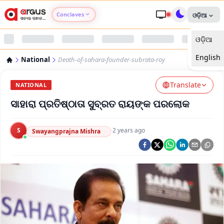
Conclaves
ଓଡ଼ିଆ
ଓଡ଼ିଆ
Argus Agri Vikas
English
National
Death-of-sahara-founder-subrata-roy
Argus Nari Shakti
Translate
NATIONAL
Argus Education Next
ସାହାରା ପ୍ରତିଷ୍ଠାତା ସୁବ୍ରତ ରାୟଙ୍କ ପରଲୋକ
Argus Health Connect
S
·
2 years ago
Swayangprajna Mishra
Argus Swaad Odisha
Argus Chalo Dekhein Apna Desh