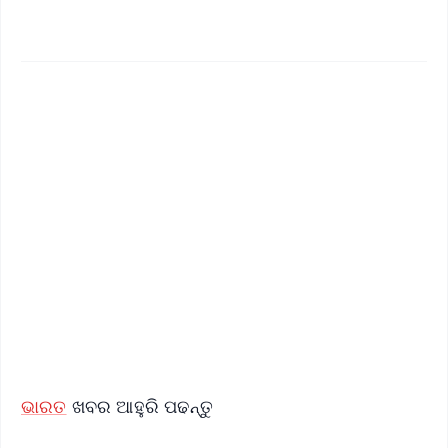
✨
📱 Get Argus News App
📰 60 Word News
🎬 Argus Podcast
📺 Live TV and Breaking News
🔔 Free Notification Alerts
Download Free:
Android - Scan QR
iOS - Scan QR
ଭାରତ
ଖବର ଆହୁରି ପଢନ୍ତୁ