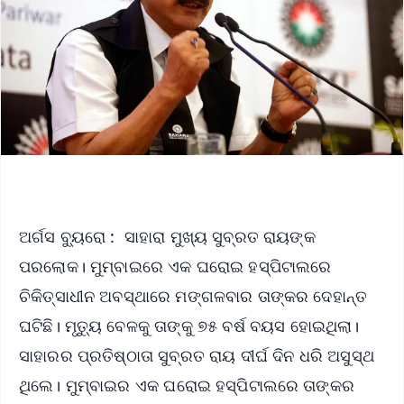
ଅର୍ଗସ ବ୍ୟୁରୋ : ସାହାରା ମୁଖ୍ୟ ସୁବ୍ରତ ରାୟଙ୍କ
ପରଲୋକ। ମୁମ୍ବାଇରେ ଏକ ଘରୋଇ ହସ୍ପିଟାଲରେ
ଚିକିତ୍ସାଧୀନ ଅବସ୍ଥାରେ ମଙ୍ଗଳବାର ତାଙ୍କର ଦେହାନ୍ତ
ଘଟିଛି। ମୃତ୍ୟୁ ବେଳକୁ ତାଙ୍କୁ ୭୫ ବର୍ଷ ବୟସ ହୋଇଥିଲା।
ସାହାରର ପ୍ରତିଷ୍ଠାତା ସୁବ୍ରତ ରାୟ ଦୀର୍ଘ ଦିନ ଧରି ଅସୁସ୍ଥ
ଥିଲେ। ମୁମ୍ବାଇର ଏକ ଘରୋଇ ହସ୍ପିଟାଲରେ ତାଙ୍କର