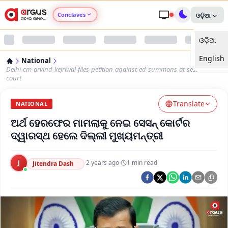
Conclaves
ଓଡ଼ିଆ
ଓଡ଼ିଆ
Argus Agri Vikas
English
National
Argus Nari Shakti
Delhi-cm-arvind-kejriwal-files-petition-against-ed-summons-at-sessions-
court
Argus Education Next
Translate
NATIONAL
ଅର୍ଥ ହେରଫେର ମାମଲାକୁ ନେଇ ସେସନ୍ କୋର୍ଟର
Argus Health Connect
ଦ୍ୱାରସ୍ଥ ହେଲେ ଦିଲ୍ଲୀ ମୁଖ୍ୟମନ୍ତ୍ରୀ
Argus Swaad Odisha
J
·
2 years ago
·
1
min read
Jitendra Dash
Argus Chalo Dekhein Apna Desh