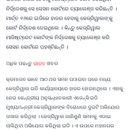
ନିର୍ଦ୍ଦେଶକୁ ସେ ସେସନ କୋର୍ଟରେ ଚ୍ୟାଲେଞ୍ଜ କରିଛନ୍ତି ।
ମାର୍ଚ୍ଚ ୧୬ରେ ଇଡିରେ ହାଜର ହେବାକୁ କେଜ୍ରିୱାଲଙ୍କୁ
କୋର୍ଟ ନିର୍ଦ୍ଦେଶ ଦେଇଥିଲେ । କିନ୍ତୁ କେଜ୍ରିୱାଲ
ମାଜିଷ୍ଟ୍ରେଟ କୋର୍ଟଙ୍କ ନିର୍ଦ୍ଦେଶକୁ ଚ୍ୟାଲେଞ୍ଜ କରି
ସେସନ କୋର୍ଟରେ ପହଞ୍ଚିଛନ୍ତି ।
ଅଧିକ ପଢନ୍ତୁ
ଭାରତ
ଖବର
କ୍ରମାଗତ ଭାବେ ଆଠ ଥର ସମନ ପଠାଇବା ପରେ ମଧ୍ୟ
କେଜ୍ରିୱାଲ ଇଡି କାର୍ଯ୍ୟାଳୟରେ ହାଜର ହୋଇନଥିଲେ । ଏହାକୁ
ନେଇ କେନ୍ଦ୍ରୀୟ ଅନୁସନ୍ଧାନକାରୀ ଏଜେନ୍ସି ଇଡି
ମୁଖ୍ୟମନ୍ତ୍ରୀ କେଜ୍ରିୱାଲଙ୍କ ବିରୋଧରେ ଦୁଇଟି ଅଭିଯୋଗ
ଦାଖଲ କରିଥିଲା । କେଜ୍ରିୱାଲ ଜାଣିଶୁଣି ସମନକୁ ଏଡାଇ
ଚାଲିଥିବା ଅଭିଯୋଗ କରିଥିଲା ଇଡି । ଏ ଉପରେ ମହାନଗର