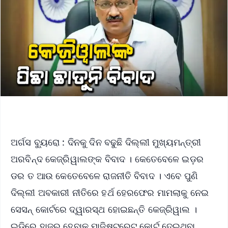
ଅର୍ଗସ ବ୍ୟୁରୋ : ଦିନକୁ ଦିନ ବଢୁଛି ଦିଲ୍ଲୀ ମୁଖ୍ୟମନ୍ତ୍ରୀ
ଅରବିନ୍ଦ କେଜ୍ରିୱାଲଙ୍କ ବିବାଦ । କେତେବେଳେ ଇଡ଼ର
ଡର ତ ଆଉ କେତେବେଳେ ରାଜନୀତି ବିବାଦ । ଏବେ ପୁଣି
ଦିଲ୍ଲୀ ଅବକାରୀ ନୀତିରେ ହର୍ଥ ହେରଫେର ମାମଲାକୁ ନେଇ
ସେସନ୍ କୋର୍ଟରେ ଦ୍ୱାରସ୍ଥ ହୋଇଛନ୍ତି କେଜ୍ରିୱାଲ ।
ଇଡିରେ ହାଜର ହେବାକୁ ମାଜିଷ୍ଟ୍ରେଟ କୋର୍ଟ ଦେଇଥିବା