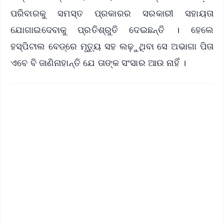
ପରିବାରକୁ ସମସ୍ତ ପ୍ରକାରର ସରକାରୀ ସହାୟତା
ଯୋଗାଇଦେବାକୁ ପ୍ରତିଶ୍ରୁତି ଦେଇଛନ୍ତି । ହେଲେ
ହସ୍ପିଟାଲ ବେଡ୍‌ରେ ମୃତ୍ୟୁ ସହ ଲଢ଼ୁଥିବା ସେ ଅଭାଗା ପିତା
ଏବେ ବି ଜାଣିନାହାନ୍ତି ଯେ ତାଙ୍କ ସଂସାର ଆଉ ନାହିଁ ।