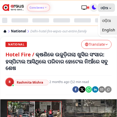
Conclaves
ଓଡ଼ିଆ
ଓଡ଼ିଆ
Argus Agri Vikas
English
National
Delhi-hotel-fire-wipes-out-entire-family
Argus Nari Shakti
Translate
NATIONAL
Argus Education Next
Hotel Fire
/
କ୍ଷଣିକେ ଉଜୁଡ଼ିଗଲା ଖୁସିର ସଂସାର:
ହସ୍ପିଟାଲ ଆସିଥିଲେ ପରିବାର ହୋଟେଲ ନିଆଁରେ ସବୁ
Argus Health Connect
ଶେଷ
Argus Swaad Odisha
R
·
2 months ago
·
2
min read
Rashmita Mishra
Argus Chalo Dekhein Apna Desh