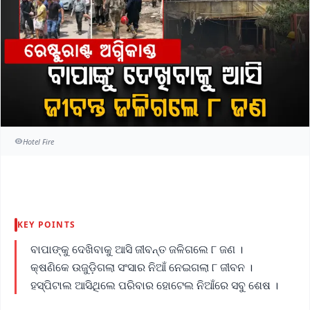
Hotel Fire
KEY POINTS
ବାପାଙ୍କୁ ଦେଖିବାକୁ ଆସି ଜୀବନ୍ତ ଜଳିଗଲେ ୮ ଜଣ ।
କ୍ଷଣିକେ ଉଜୁଡ଼ିଗଲା ସଂସାର ନିଆଁ ନେଇଗଲା ୮ ଜୀବନ ।
ହସ୍ପିଟାଲ ଆସିଥିଲେ ପରିବାର ହୋଟେଲ ନିଆଁରେ ସବୁ ଶେଷ ।