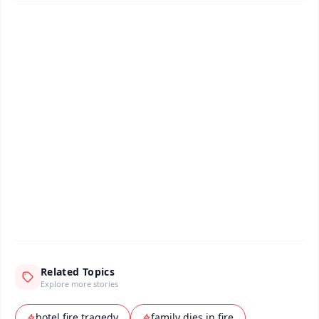
✨
📱 Get Argus News App
📰 60 Word News
🎬 Argus Podcast
📺 Live TV and Breaking News
🔔 Free Notification Alerts
Download Free:
Android - Scan QR
iOS - Scan QR
Related Topics
Explore more stories
hotel fire tragedy
family dies in fire