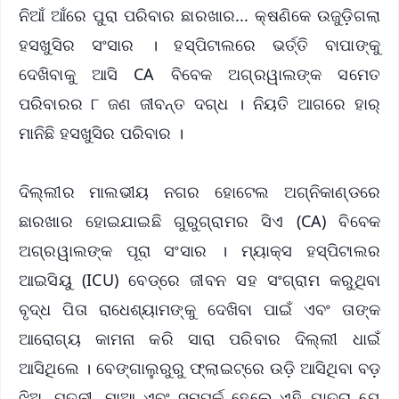
ନିଆଁ ଆଁରେ ପୁରା ପରିବାର ଛାରଖାର... କ୍ଷଣିକେ ଉଜୁଡ଼ିଗଲା
ହସଖୁସିର ସଂସାର । ହସ୍ପିଟାଲରେ ଭର୍ତ୍ତି ବାପାଙ୍କୁ
ଦେଖିବାକୁ ଆସି CA ବିବେକ ଅଗ୍ରୱାଲଙ୍କ ସମେତ
ପରିବାରର ୮ ଜଣ ଜୀବନ୍ତ ଦଗ୍ଧ । ନିୟତି ଆଗରେ ହାର୍
ମାନିଛି ହସଖୁସିର ପରିବାର ।
ଦିଲ୍ଲୀର ମାଲଭୀୟ ନଗର ହୋଟେଲ ଅଗ୍ନିକାଣ୍ଡରେ
ଛାରଖାର ହୋଇଯାଇଛି ଗୁରୁଗ୍ରାମର ସିଏ (CA) ବିବେକ
ଅଗ୍ରୱାଲଙ୍କ ପୂରା ସଂସାର । ମ୍ୟାକ୍ସ ହସ୍ପିଟାଲର
ଆଇସିୟୁ (ICU) ବେଡ୍‌ରେ ଜୀବନ ସହ ସଂଗ୍ରାମ କରୁଥିବା
ବୃଦ୍ଧ ପିତା ରାଧେଶ୍ୟାମଙ୍କୁ ଦେଖିବା ପାଇଁ ଏବଂ ତାଙ୍କ
ଆରୋଗ୍ୟ କାମନା କରି ସାରା ପରିବାର ଦିଲ୍ଲୀ ଧାଇଁ
ଆସିଥିଲେ । ବେଙ୍ଗାଲୁରୁରୁ ଫ୍ଲାଇଟ୍‌ରେ ଉଡ଼ି ଆସିଥିବା ବଡ଼
ଝିଅ, ପତ୍ନୀ, ମାଆ ଏବଂ ସମ୍ପର୍କ ହେଲେ ଏହି ଯାତ୍ରା ଯେ