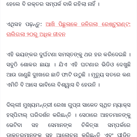
ହେଲେ ବି ରକ୍ତର ସମ୍ପର୍କ ବାକି ରହିଲା ନାହିଁ ।
ଏଥିସହ ପଢ଼ନ୍ତୁ:
ଆଖି ପିଛୁଳାକେ ଜଳିଗଲା ରେଷ୍ଟୁରାଣ୍ଟ:
ଚାଲିଗଲା ୨୦ରୁ ଅଧିକ ଜୀବନ
ଏହି ଭୟଙ୍କର ଦୁର୍ଘଟଣା ସମସ୍ତଙ୍କୁ ଥର ହର କରିଦେଇଛି ।
ସବୁଠି ଶୋକର ଛାୟା । ଯିଏ ଏହି ଘଟଣାର ଭିଡିଓ ଦେଖୁଛି
ଆଉ ଜାଣୁଛି ଦୁଃଖରେ ଛାତି ଫାଟି ଉଠୁଛି । ମୃତ୍ୟୁ ସତରେ କଣ
ଏମିତି ବି ଆସେ ଭାବିଲେ ବିଶ୍ୱାସ ବି ହେଉନି ।
ଦିଲ୍ଲୀ ମୁଖ୍ୟମନ୍ତ୍ରୀ ରେଖା ଗୁପ୍ତା ସାକେତ ସ୍ଥିତ ମ୍ୟାକ୍ସ
ହସ୍ପିଟାଲ୍ ପରିଦର୍ଶନ କରିଛନ୍ତି । ସେଠାରେ ଆହତମାନଙ୍କୁ
ଭେଟିବା ସହ ସେମାନଙ୍କ ଚିକିତ୍ସା ସମ୍ପର୍କରେ
ଡାକ୍ତରମାନଙ୍କ ସହ ଆଲୋଚନା କରିଛନ୍ତି ଏବଂ ପୀଡ଼ିତ