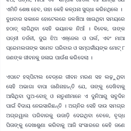
ଏମିତି ଶେଷ ହେବ, ତାହା କେହି କଳ୍ପନା ସୁଦ୍ଧା କରିନଥିଲେ ।
ବୁଧବାର ସକାଳେ ହୋଟେଲରେ ଜଳଖିଆ ଖାଉଥିବା ସମୟରେ
ହଠାତ୍ ଲାଗିଥିବା ସେହି ଭୟାନକ ନିଆଁ । ବିବେକ, ତାଙ୍କ
ପତ୍ନୀ ତର୍ଜନୀ, ଦୁଇ ଝିଅ ଏଞ୍ଜେଲ ଓ ପର୍ଲ, ଏବଂ ମାଆ
ପ୍ରେମଲତାଙ୍କ ସମେତ ପରିବାର ଓ ସମ୍ପର୍କୀୟଙ୍କ ମୋଟ୍ ୮
ଜଣଙ୍କ ଜୀବନକୁ ଜଳାଇ ପାଉଁଶ କରିଦେଲା ।
ଏପଟେ ହସ୍ପିଟାଲ ବେଡ୍‌ରେ ଜୀବନ ମରଣ ସହ ଲଢ଼ୁଥିବା
ସେହି ଅଭାଗା ବାପା ଜାଣିନାହାନ୍ତି ଯେ, ତାଙ୍କୁ ଦେଖିବାକୁ
ଆସିଥିବା ପୁଅ-ବୋହୂ ଓ ନାତୁଣୀମାନେ ଏ ଦୁନିଆରୁ ସବୁଦିନ
ପାଇଁ ବିଦାୟ ନେଇସାରିଛନ୍ତି । ଅଗ୍ନିର ସେହି ଦାଉ ସମଗ୍ର
ଅଗ୍ରୱାଲ ପରିବାରକୁ ଉଜାଡ଼ି ଦେଇଥିବା ବେଳେ, ବୃଦ୍ଧ
ପିତାଙ୍କୁ ଦେଖାଶୁଣା କରିବାକୁ ଆଜି ସଂସାରରେ କେହି ଜଣେ