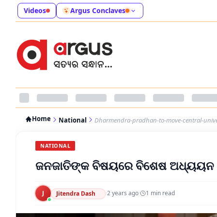
Videos
Argus Conclaves
Home
National
Dharmendra-pradhan-to-move-central-univer
NATIONAL
ଜନଜାତିଙ୍କ ବିଷୟରେ ବିଶେଷ ଅଧ୍ୟୟନ କ
J
·
2 years ago
·
1
min read
Jitendra Dash