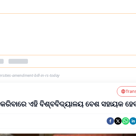
sities-amendment-bill-in-rs-today
Tran
ରିବାରେ ଏହି ବିଶ୍ବବିଦ୍ୟାଳୟ ବେଶ ସହାୟକ ହେ