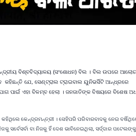
କେନ୍ଦ୍ରୀୟ ବିଶ୍ବବିଦ୍ୟାଳୟ (ସଂଶୋଧନ) ବିଲ । ବିଲ ଉପରେ ଆଲୋଚ
 କହିଛନ୍ତି ଯେ, ସେଣ୍ଟ୍ରାଲ ଟ୍ରାଇବାଲ ୟୁନିଭର୍ସିଟି ଆନ୍ଧ୍ରରେ
ଗ ପାଇଁ ଏହା ବିଳମ୍ବ ହେଲା । ଜନଜାତିଙ୍କ ବିଷୟରେ ବିଶେଷ ଅ
 କହିଥିଲେ କେନ୍ଦ୍ରମନ୍ତ୍ରୀ । ସେହିପରି ପରିବାରବାଦକୁ ନେଇ ବର୍ଷିଥି
ଜକୁ ସର୍ବେସର୍ବା ବା ନିଜକୁ ହିଁ ଦେଶ ଭାବିନେଇଥିଲା, ସର୍ଦ୍ଦାର ପଟେଲଙ୍କ