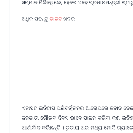
ସମ୍ମାନ ମିଳିନଥିଲେ, ହେଲେ ଏବେ ପ୍ରଧାନମନ୍ତ୍ରୀ ଷ୍ଟାଚ୍
ଅଧିକ ପଢନ୍ତୁ
ଭାରତ
ଖବର
📱 Get Argus News App
📰 60 Word News
🎬 Argus Podcast
🔔 Free Notification Alerts
Download Free:
Android - Scan QR
i
ଏହାସହ ଇତିହାସ ପରିବର୍ତ୍ତନର ଆରୋପରେ ଜବାବ ଦେଇ କେନ
ଜନଜାତୀ ଗୌରବ ଦିବସ ଭାବେ ପାଳନ କରିବା କଣ ଇତିହାସ
ଆର୍ଶୀର୍ବାଦ କରିଛନ୍ତି । ତୃତୀୟ ଥର ମଧ୍ୟ ମୋଦି ଗ୍ୟାରେ