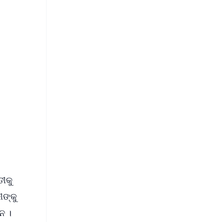
FREE
⭐
s
ୀକୁ
ଙ୍କୁ
ନ ।