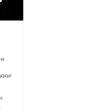
ନା
ଧ୍ୟୟନ
ଲେ
ୁ