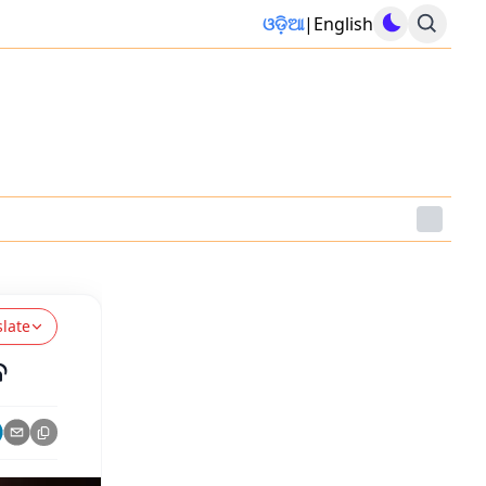
ଓଡ଼ିଆ
|
English
slate
ବ