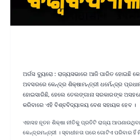
ଅର୍ଗସ ବ୍ୟୁରୋ : ରାଜ୍ୟସଭାରେ ଆଜି ପାରିତ ହୋଇଛି 
ଅବସରରେ କେନ୍ଦ୍ର ଶିକ୍ଷାମନ୍ତ୍ରୀ ଧର୍ମେନ୍ଦ୍ର ପ୍ରଧାନ
ହୋଇସାରିଛି, ହେଲେ ତେଲଙ୍ଗାନା ସରକାରଙ୍କ ଅସହଯୋ
କରିବାରେ ଏହି ବିଶ୍ବବିଦ୍ୟାଳୟ ବେଶ ସହାୟକ ହେବ ।
ଏହାସହ ନୂତନ ଶିକ୍ଷା ନୀତିକୁ ପ୍ରତିଟି ରାଜ୍ୟ ଆପଣାଉଥିବା
କେନ୍ଦ୍ରମନ୍ତ୍ରୀ । ସ୍ବାଧୀନତା ପରେ ଗୋଟିଏ ପରିବାର ହିଁ ନି