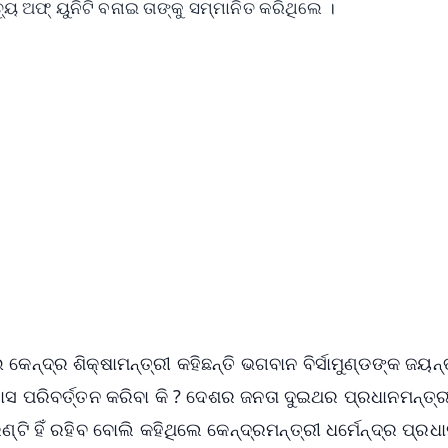
ୟୁ ଅଫ୍ ୟୁନିଟି ବନାଇ ତାଙ୍କୁ ସମ୍ମାନିତ କରିଥିଲେ ।
✨
📺 Live TV and Breaking News
⭐
⭐
⭐
⭐
4.8 Rating
50K+ Download
OS - Scan QR
୍ଦ୍ର ଶିକ୍ଷାମନ୍ତ୍ରୀ କହିଛନ୍ତି ଭଗବାନ ବିର୍ସାମୁଣ୍ଡଙ୍କ ଜୟନ୍ତ
 ପରିବର୍ତ୍ତନ କରିବା କି ? ଦେଶର ଜନତା ଦୁଇଥର ପ୍ରଧାନମନ୍ତ୍ରୀ
ଣ୍ଟି ହିଁ ରହିବ ବୋଲି କହିଥିଲେ କେନ୍ଦ୍ରମନ୍ତ୍ରୀ ଧର୍ମେନ୍ଦ୍ର ପ୍ରଧା