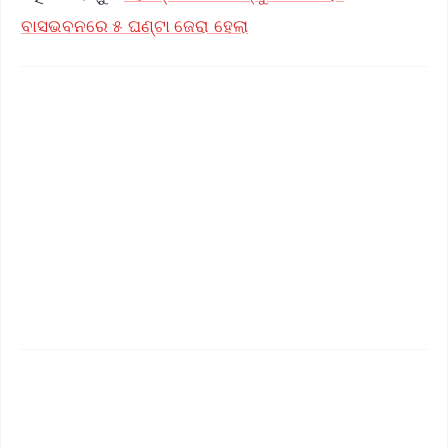
ବାସଭବନରେ ୫ ଘଣ୍ଟା ଜେରା ହେଲା
✨
📱 Get Argus News App