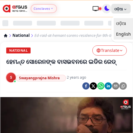
Conclaves
ଓଡ଼ିଆ
ଓଡ଼ିଆ
Argus Agri Vikas
English
National
Ed-raid-at-hemant-sorens-residence-for-9th-time
Argus Nari Shakti
Translate
NATIONAL
Argus Education Next
ହେମନ୍ତ ସୋରେନଙ୍କ ବାସଭବନରେ ଇଡିର ରେଡ୍
Argus Health Connect
S
·
2 years ago
Swayangprajna Mishra
Argus Swaad Odisha
Argus Chalo Dekhein Apna Desh